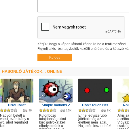
Kérjük, hogy a képen látható kódot írd be a fenti mezőbe!
Figyelj a kis- és nagybetűk közötti eltérésre és a két szó kö
HASONLÓ JÁTÉKOK... ONLINE
Pixel Toilet
Simple motions 2
Don't Touch Her
Rol
9K
15K
6K
Nagyon betett a
Különböző
Ennél egyszerűbb
A kis sá
vacsi, ezért irány a
tulajdonságokkal
játékot még az
a célba
wc, ahol repülnöd
bíró golyókat kell
életben nem láttál.
Vigyáz
kell!
elhelyeznünk a
Na, ezért lesz nehéz!
csak ü