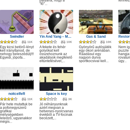
pályána, hogy a
lenned,.
"fő"...
Swindler
Yin And Yang – Merge
Gas & Sand
11K
10K
10K
Egy kicsi betörő-lényt
A fekete és fehér
Gyönyörű autósjáték
Nem ig
kell irányítanod, de
golyókat kell
egy ókori arénában.
puzzle
nehogy beleszédülj!!!
összehoznunk az
Ráadásul egy
hangja:
Egyedi, jópofa...
akadályok megfelelő
nagyon durva
rovatun
eltüntetésével,...
sportkocsival kell...
úgy...
noitcelfeR
Space is key
11K
3K
Pár hete mutattuk be
Jó néhányunknak
a pofonegyszerű
azért megvan a
grafikai
hetvenes-nyolcvanas
mélységekben
évekből a TV-focinak
leledző, ugyanakkor
becézett,...
mégis...