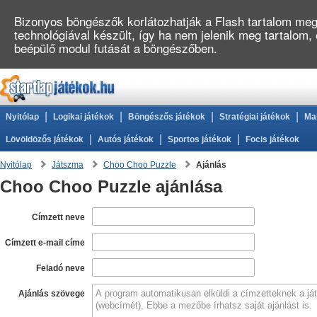
Bizonyos böngészők korlátozhatják a Flash tartalom megj
technológiával készült, így ha nem jelenik meg tartalom,
beépülő modul futását a böngészőben.
|
|
|
|
Nyitólap
Logikai játékok
Böngészős játékok
Stratégiai játékok
Ma
|
|
|
Lövöldözős játékok
Autós játékok
Sportos játékok
Focis játékok
Nyitólap
Játszma
Choo Choo Puzzle
Ajánlás
Choo Choo Puzzle ajánlása
Címzett neve
Címzett e-mail címe
Feladó neve
Ajánlás szövege