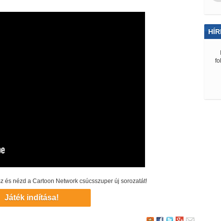
HÍR
fo
átssz és nézd a Cartoon Network csúcsszuper új sorozatát!
Játék indítása!