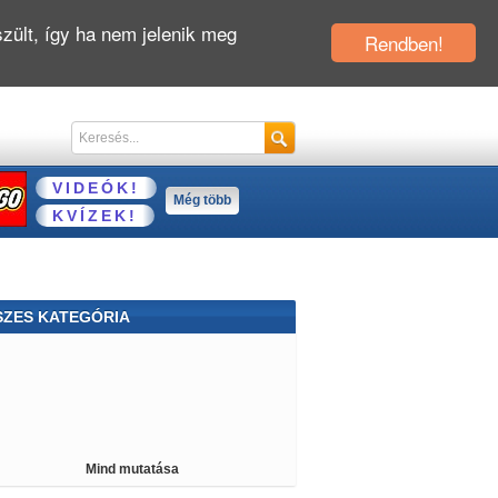
zült, így ha nem jelenik meg
Rendben!
VIDEÓK!
Még több
KVÍZEK!
SZES KATEGÓRIA
kai
Csókolózós
Lövöldözős
Karácsony
kos
Fiús
Sütős
Parkolós
Kocsis
hjong
Traktoros
Cápás
Háborús
Mind mutatása
sos