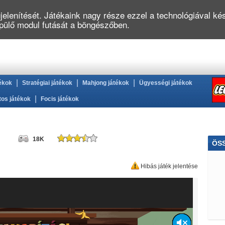
elenítését. Játékaink nagy része ezzel a technológiával kés
épülő modul futását a böngészőben.
|
|
|
ékok
Stratégiai játékok
Mahjong játékok
Ügyességi játékok
|
tos játékok
Focis játékok
18K
ÖS
Logi
Hibás játék jelentése
Tan
Ma
Orvo