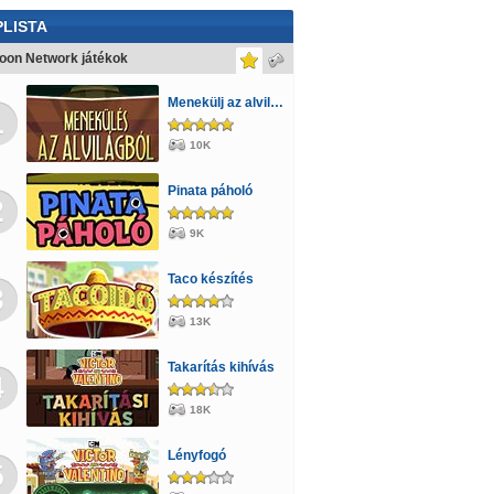
LISTA
oon Network játékok
Menekülj az alvilágból
1
10K
Pinata páholó
2
9K
Taco készítés
3
13K
Takarítás kihívás
4
18K
Lényfogó
5