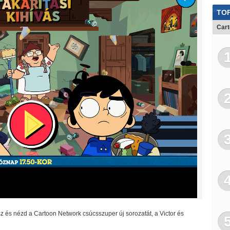
TOP
Cart
tssz és nézd a Cartoon Network csúcsszuper új sorozatát, a Victor és