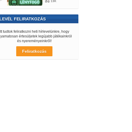
13K
LEVÉL FELIRATKOZÁS
Itt tudtok feliratkozni heti hírlevelünkre, hogy
lyamatosan értesüljetek legújabb játékainkról
és nyereményeinkről!
Feliratkozás