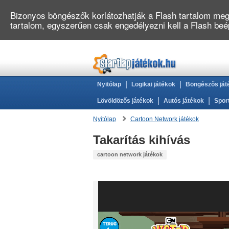
Bizonyos böngészők korlátozhatják a Flash tartalom megj
tartalom, egyszerűen csak engedélyezni kell a Flash be
|
|
Nyitólap
Logikai játékok
Böngészős ját
|
|
Lövöldözős játékok
Autós játékok
Spor
Nyitólap
Cartoon Network játékok
Takarítás kihívás
cartoon network játékok