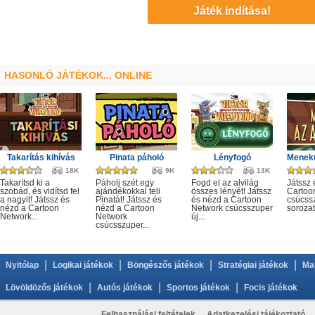
Játék indítása!
HASONLÓ JÁTÉKOK... ONLINE
Takarítás kihívás
Pinata páholó
Lényfogó
18K
9K
13K
Takarítsd ki a
Páholj szét egy
Fogd el az alvilág
Játssz 
szobád, és vidítsd fel
ajándékokkal teli
összes lényét! Játssz
Cartoo
a nagyit! Játssz és
Pinatát! Játssz és
és nézd a Cartoon
csúcss
nézd a Cartoon
nézd a Cartoon
Network csúcsszuper
sorozat
Network...
Network
új...
csúcsszuper...
|
|
|
|
Nyitólap
Logikai játékok
Böngészős játékok
Stratégiai játékok
Ma
|
|
|
Lövöldözős játékok
Autós játékok
Sportos játékok
Focis játékok
Felhasználási feltételek
Adatkezelési tájékoztató