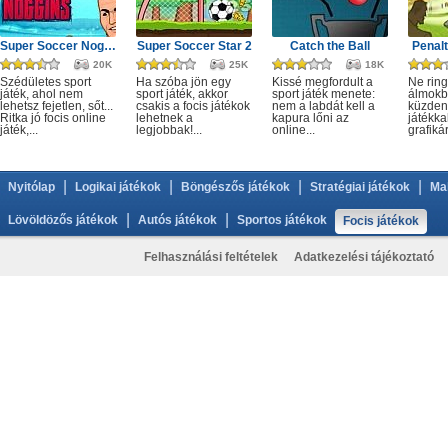
Super Soccer Noggins Xmas
Super Soccer Star 2
Catch the Ball
Penalt
20K
25K
18K
Szédületes sport
Ha szóba jön egy
Kissé megfordult a
Ne rin
játék, ahol nem
sport játék, akkor
sport játék menete:
álmokb
lehetsz fejetlen, sőt...
csakis a focis játékok
nem a labdát kell a
küzdeni
Ritka jó focis online
lehetnek a
kapura lőni az
játékkal
játék,...
legjobbak!...
online...
grafikár
|
|
|
|
Nyitólap
Logikai játékok
Böngészős játékok
Stratégiai játékok
Ma
|
|
Lövöldözős játékok
Autós játékok
Sportos játékok
Focis játékok
Felhasználási feltételek
Adatkezelési tájékoztató