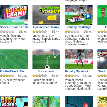
világbajnokságra!
Soccer Champ 2018
Goalkeeper Champ
Penalty Challenge
F
2K
4K
8K
Vegyél részt egy
Vegyél részt egy
Egy klasszikus foci
Tesztel
igazán kemény foci
igazán komoly kapus
párbajban vehetsz
gyorsa
edzésen!
képzésen!
részt. Itt bizony
fociban
büntetők lesznek!
Football World Cup 2019
Soccertastic
Penalty Shootout Game
World
16K
8K
11K
FIFA-zz ingyenesen
Focizz most még
Vegyél részt a
Csodála
nálunk!
fantasztikusabban!
büntetők rúgásában
és a le
és védésében. Most
vár rád
minden rajtad múlik!
nálunk!