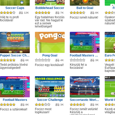
Soccer Caps
Bobblehead Soccer
Ball to Goal
F
12K
7K
8K
Válj te is profi
Egy hatalmas focizás
Gyakor
Focizz ismét nálunk!
focistává!
vár rád. Ne hagyd ki
szabad
ezt a remek
nálunk!
lehetőséget!
Puppet Soccer Challenge
Pong Goal
Football Masters 2020
6K
4K
3K
Tedd próbára lövési
Készülj fel a
Vegyél 
Focizz egy kockával!
ügyességedet!
focizásra!
Európa
bajnok
Football Masters
Soccer Challenge
Soccertastic World Cup 18
8K
3K
9K
Focizz most
Focizz ismét velünk!
Kezdj e
Focizz a sztárokkal!
logikusan!
Készülj a
világba