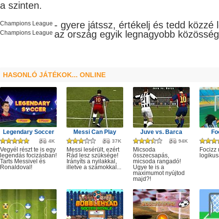
a szinten.
- gyere játssz, értékelj és tedd közzé
Champions League
az ország egyik legnagyobb
közösség
Champions League
HASONLÓ JÁTÉKOK... ONLINE
Legendary Soccer
Messi Can Play
Juve vs. Barca
Fo
4K
37K
94K
Vegyél részt te is egy
Messi lesérült, ezért
Micsoda
Focizz
legendás focizásban!
Rád lesz szüksége!
összecsapás,
logikus
Tarts Messivel és
Irányíts a nyilakkal,
micsoda rangadó!
Ronaldoval!
illetve a számokkal...
Ugye te is a
maximumot nyújtod
majd?!