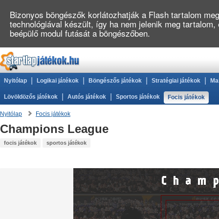
Bizonyos böngészők korlátozhatják a Flash tartalom megj
technológiával készült, így ha nem jelenik meg tartalom,
beépülő modul futását a böngészőben.
|
|
|
|
Nyitólap
Logikai játékok
Böngészős játékok
Stratégiai játékok
Ma
|
|
Lövöldözős játékok
Autós játékok
Sportos játékok
Focis játékok
Nyitólap
Focis játékok
Champions League
focis játékok
sportos játékok