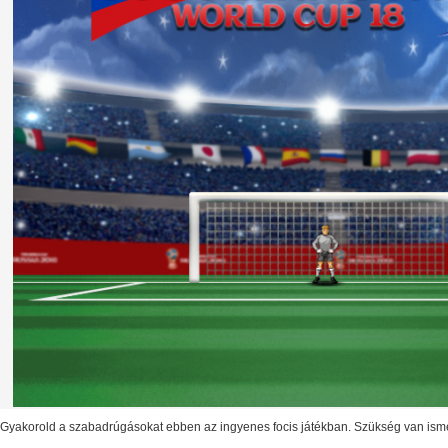
Gyakorold a szabadrúgásokat ebben az ingyenes focis játékban. Szükség van ism