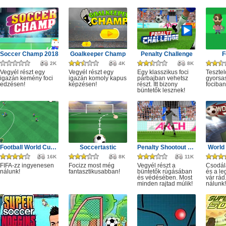
Soccer Champ 2018
Goalkeeper Champ
Penalty Challenge
F
2K
4K
8K
Vegyél részt egy
Vegyél részt egy
Egy klasszikus foci
Tesztel
igazán kemény foci
igazán komoly kapus
párbajban vehetsz
gyorsa
edzésen!
képzésen!
részt. Itt bizony
fociban
büntetők lesznek!
Football World Cup 2019
Soccertastic
Penalty Shootout Game
World
16K
8K
11K
FIFA-zz ingyenesen
Focizz most még
Vegyél részt a
Csodála
nálunk!
fantasztikusabban!
büntetők rúgásában
és a le
és védésében. Most
vár rád
minden rajtad múlik!
nálunk!