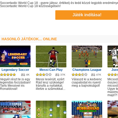
Soccertastic World Cup 18
- gyere játssz, értékelj és tedd közzé legjobb eredmény
Soccertastic World Cup 18
közösségében!
Játék indítása!
HASONLÓ JÁTÉKOK... ONLINE
Legendary Soccer
Messi Can Play
Champions League
Juve
4K
37K
47K
Vegyél részt te is egy
Messi lesérült, ezért
Válaszd ki a kedvenc
Micsod
legendás focizásban!
Rád lesz szüksége!
csapatodat és nyerd
összec
Tarts Messivel és
Irányíts a nyilakkal,
meg a bajnokságot!
micsod
Ronaldoval!
illetve a számokkal...
Ugye te
maximu
majd?!