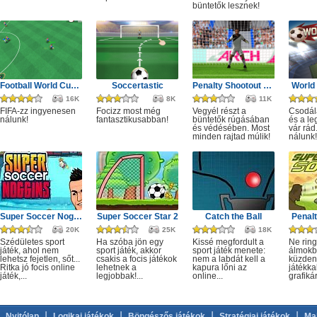
büntetők lesznek!
Football World Cup 2019
Soccertastic
Penalty Shootout Game
World
16K
8K
11K
FIFA-zz ingyenesen
Focizz most még
Vegyél részt a
Csodála
nálunk!
fantasztikusabban!
büntetők rúgásában
és a le
és védésében. Most
vár rád
minden rajtad múlik!
nálunk!
Super Soccer Noggins Xmas
Super Soccer Star 2
Catch the Ball
Penalt
20K
25K
18K
Szédületes sport
Ha szóba jön egy
Kissé megfordult a
Ne rin
játék, ahol nem
sport játék, akkor
sport játék menete:
álmokb
lehetsz fejetlen, sőt...
csakis a focis játékok
nem a labdát kell a
küzdeni
Ritka jó focis online
lehetnek a
kapura lőni az
játékkal
játék,...
legjobbak!...
online...
grafikár
|
|
|
|
Nyitólap
Logikai játékok
Böngészős játékok
Stratégiai játékok
Ma