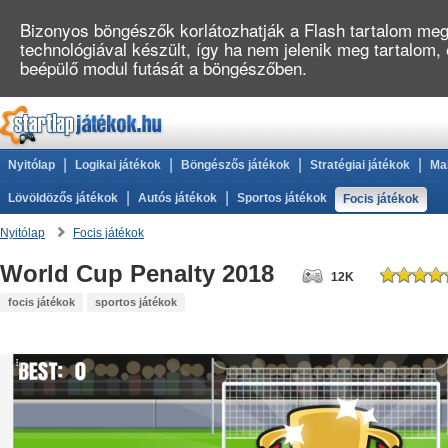
Bizonyos böngészők korlátozhatják a Flash tartalom megj
technológiával készült, így ha nem jelenik meg tartalom,
beépülő modul futását a böngészőben.
|
|
|
|
Nyitólap
Logikai játékok
Böngészős játékok
Stratégiai játékok
Ma
|
|
Lövöldözős játékok
Autós játékok
Sportos játékok
Focis játékok
Nyitólap
Focis játékok
World Cup Penalty 2018
12K
focis játékok
sportos játékok