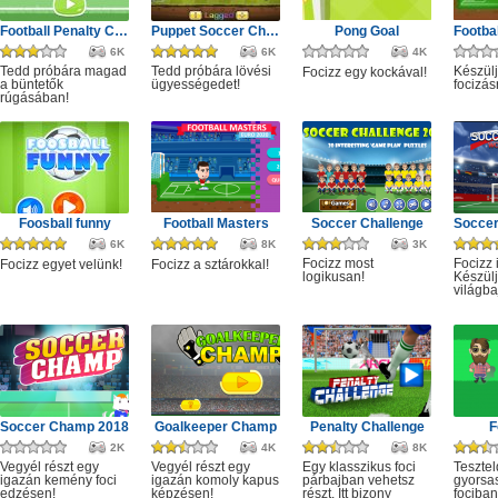
Football Penalty Champions
Puppet Soccer Challenge
Pong Goal
6K
6K
4K
Tedd próbára magad
Tedd próbára lövési
Készülj
Focizz egy kockával!
a büntetők
ügyességedet!
focizás
rúgásában!
Foosball funny
Football Masters
Soccer Challenge
6K
8K
3K
Focizz most
Focizz 
Focizz egyet velünk!
Focizz a sztárokkal!
logikusan!
Készülj
világba
Soccer Champ 2018
Goalkeeper Champ
Penalty Challenge
F
2K
4K
8K
Vegyél részt egy
Vegyél részt egy
Egy klasszikus foci
Tesztel
igazán kemény foci
igazán komoly kapus
párbajban vehetsz
gyorsa
edzésen!
képzésen!
részt. Itt bizony
fociban