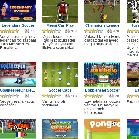
Legendary Soccer
Messi Can Play
Champions League
Juve
4K
37K
47K
Vegyél részt te is egy
Messi lesérült, ezért
Válaszd ki a kedvenc
Micsod
legendás focizásban!
Rád lesz szüksége!
csapatodat és nyerd
összec
Tarts Messivel és
Irányíts a nyilakkal,
meg a bajnokságot!
micsod
Ronaldoval!
illetve a számokkal...
Ugye te
maximu
majd?!
GoalkeeperChallenge
Soccer Caps
Bobblehead Soccer
Ba
9K
12K
7K
Vegyél részt a kapus
Válj te is profi
Egy hatalmas focizás
Focizz 
edzésén!
focistává!
vár rád. Ne hagyd ki
ezt a remek
lehetőséget!