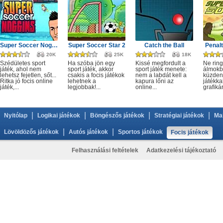
Super Soccer Noggins Xmas
Super Soccer Star 2
Catch the Ball
Penalt
20K
25K
18K
Szédületes sport
Ha szóba jön egy
Kissé megfordult a
Ne rin
játék, ahol nem
sport játék, akkor
sport játék menete:
álmokb
lehetsz fejetlen, sőt...
csakis a focis játékok
nem a labdát kell a
küzdeni
Ritka jó focis online
lehetnek a
kapura lőni az
játékkal
játék,...
legjobbak!...
online...
grafikár
|
|
|
|
Nyitólap
Logikai játékok
Böngészős játékok
Stratégiai játékok
Ma
|
|
Lövöldözős játékok
Autós játékok
Sportos játékok
Focis játékok
Felhasználási feltételek
Adatkezelési tájékoztató