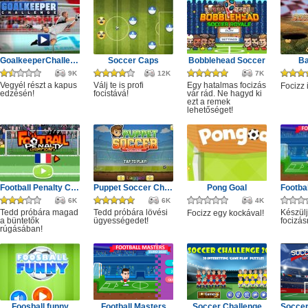
GoalkeeperChallenge
Soccer Caps
Bobblehead Soccer
Ba
9K
12K
7K
Vegyél részt a kapus
Válj te is profi
Egy hatalmas focizás
Focizz 
edzésén!
focistává!
vár rád. Ne hagyd ki
ezt a remek
lehetőséget!
Football Penalty Champions
Puppet Soccer Challenge
Pong Goal
6K
6K
4K
Tedd próbára magad
Tedd próbára lövési
Készülj
Focizz egy kockával!
a büntetők
ügyességedet!
focizás
rúgásában!
Foosball funny
Football Masters
Soccer Challenge