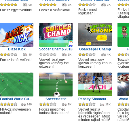
6K
8K
3K
Focizz most
Focizz 
Focizz egyet velünk!
Focizz a sztárokkal!
logikusan!
Készülj
világba
Blaze Kick
Soccer Champ 2018
Goalkeeper Champ
F
4K
2K
4K
Vegyél részt egy
Vegyél részt egy
Tesztel
Focizz ismét velünk!
igazán kemény foci
igazán komoly kapus
gyorsa
edzésen!
képzésen!
fociban
Football World Cup 2019
Soccertastic
Penalty Shootout Game
World
16K
8K
11K
FIFA-zz ingyenesen
Focizz most még
Vegyél részt a
Csodála
nálunk!
fantasztikusabban!
büntetők rúgásában
és a le
és védésében. Most
vár rád
minden rajtad múlik!
nálunk!