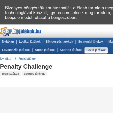
Bizonyos böngészők korlátozhatják a Flash tartalom megj
technológiával készült, így ha nem jelenik meg tartalom,
beépülő modul futását a böngészőben.
|
|
|
|
Nyitólap
Logikai játékok
Böngészős játékok
Stratégiai játékok
Ma
|
|
Lövöldözős játékok
Autós játékok
Sportos játékok
Focis játékok
Nyitólap
Focis játékok
Penalty Challenge
focis játékok
sportos játékok