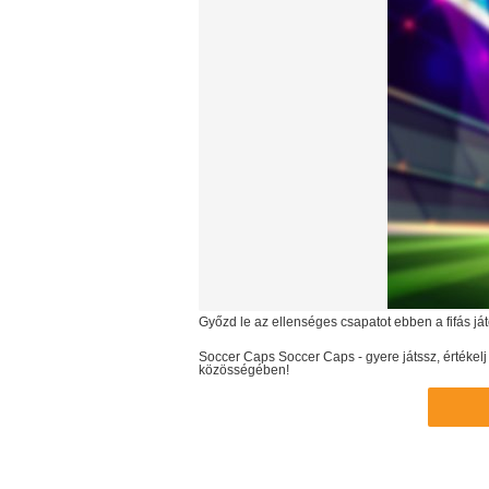
Győzd le az ellenséges csapatot ebben a fifás já
Soccer Caps
Soccer Caps
- gyere játssz, értéke
közösségében!