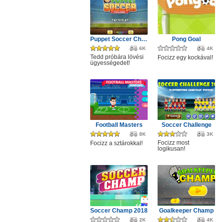
Puppet Soccer Challenge
Pong Goal
6K
4K
Tedd próbára lövési
Focizz egy kockával!
ügyességedet!
Football Masters
Soccer Challenge
8K
3K
Focizz most
Focizz a sztárokkal!
logikusan!
Soccer Champ 2018
Goalkeeper Champ
2K
4K