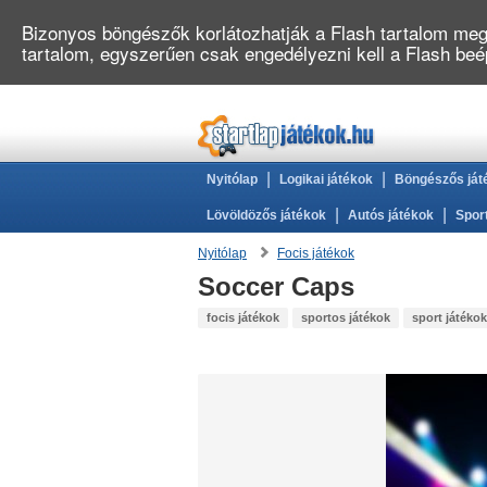
Bizonyos böngészők korlátozhatják a Flash tartalom megj
tartalom, egyszerűen csak engedélyezni kell a Flash be
|
|
Nyitólap
Logikai játékok
Böngészős ját
|
|
Lövöldözős játékok
Autós játékok
Spor
Nyitólap
Focis játékok
Soccer Caps
focis játékok
sportos játékok
sport játékok