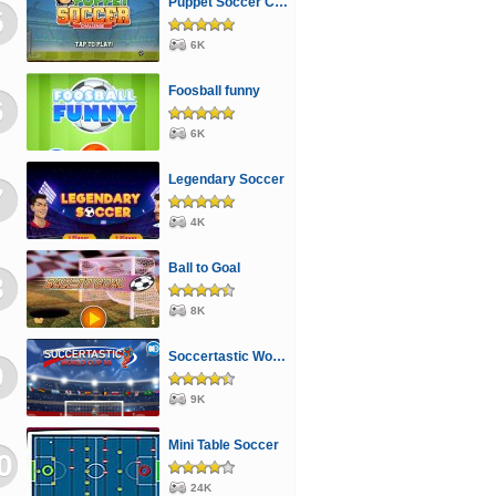
Puppet Soccer Challenge
5
6K
Foosball funny
6
6K
Legendary Soccer
7
4K
Ball to Goal
8
8K
Soccertastic World Cup 18
9
9K
Mini Table Soccer
0
24K