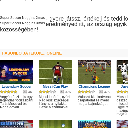
- gyere játssz, értékelj és tedd 
Super Soccer Noggins Xmas
eredményed itt, az ország egyi
Super Soccer Noggins Xmas
közösségében!
HASONLÓ JÁTÉKOK... ONLINE
Legendary Soccer
Messi Can Play
Champions League
Juve
4K
37K
47K
Vegyél részt te is egy
Messi lesérült, ezért
Válaszd ki a kedvenc
Micsod
legendás focizásban!
Rád lesz szüksége!
csapatodat és nyerd
összec
Tarts Messivel és
Irányíts a nyilakkal,
meg a bajnokságot!
micsod
Ronaldoval!
illetve a számokkal...
Ugye te
maximu
majd?!