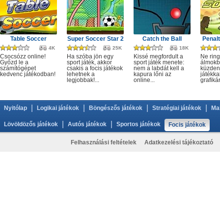
Table Soccer
Super Soccer Star 2
Catch the Ball
Penalt
4K
25K
18K
Csocsózz online!
Ha szóba jön egy
Kissé megfordult a
Ne rin
Győzd le a
sport játék, akkor
sport játék menete:
álmokb
számítógépet
csakis a focis játékok
nem a labdát kell a
küzdeni
kedvenc játékodban!
lehetnek a
kapura lőni az
játékkal
legjobbak!...
online...
grafikár
|
|
|
|
Nyitólap
Logikai játékok
Böngészős játékok
Stratégiai játékok
Ma
|
|
Lövöldözős játékok
Autós játékok
Sportos játékok
Focis játékok
Felhasználási feltételek
Adatkezelési tájékoztató