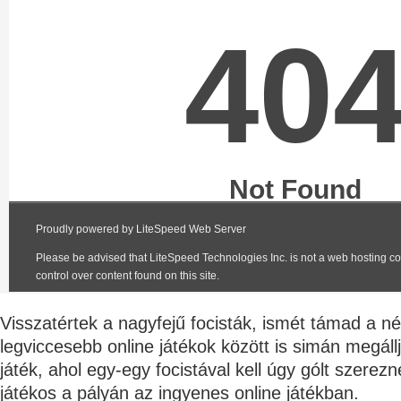
Visszatértek a nagyfejű focisták, ismét támad a né
legviccesebb online játékok között is simán megállj
játék, ahol egy-egy focistával kell úgy gólt szerez
játékos a pályán az ingyenes online játékban.