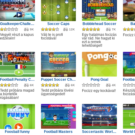
GoalkeeperChallenge
Soccer Caps
Bobblehead Soccer
Ba
9K
12K
7K
Vegyél részt a kapus
Válj te is profi
Egy hatalmas focizás
Focizz 
edzésén!
focistává!
vár rád. Ne hagyd ki
ezt a remek
lehetőséget!
Football Penalty Champions
Puppet Soccer Challenge
Pong Goal
6K
6K
4K
Tedd próbára magad
Tedd próbára lövési
Készülj
Focizz egy kockával!
a büntetők
ügyességedet!
focizás
rúgásában!
Foosball funny
Football Masters
Soccertastic World Cup 18