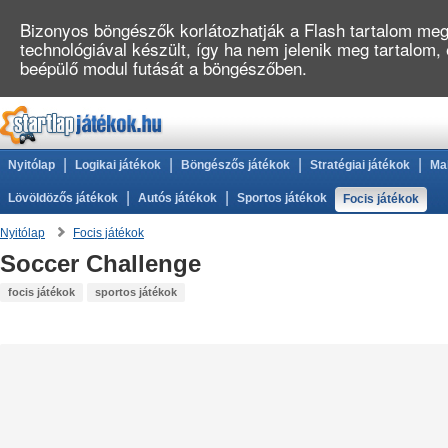
Bizonyos böngészők korlátozhatják a Flash tartalom megj
technológiával készült, így ha nem jelenik meg tartalom,
beépülő modul futását a böngészőben.
|
|
|
|
Nyitólap
Logikai játékok
Böngészős játékok
Stratégiai játékok
Ma
|
|
Lövöldözős játékok
Autós játékok
Sportos játékok
Focis játékok
Nyitólap
Focis játékok
Soccer Challenge
focis játékok
sportos játékok