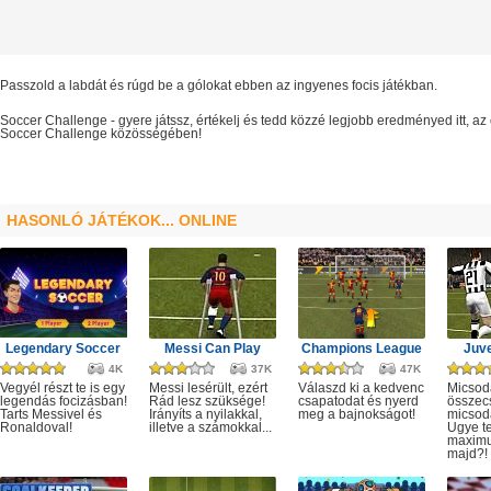
Passzold a labdát és rúgd be a gólokat ebben az ingyenes focis játékban.
Soccer Challenge
- gyere játssz, értékelj és tedd közzé legjobb eredményed itt, 
Soccer Challenge
közösségében!
HASONLÓ JÁTÉKOK... ONLINE
Legendary Soccer
Messi Can Play
Champions League
Juve
4K
37K
47K
Vegyél részt te is egy
Messi lesérült, ezért
Válaszd ki a kedvenc
Micsod
legendás focizásban!
Rád lesz szüksége!
csapatodat és nyerd
összec
Tarts Messivel és
Irányíts a nyilakkal,
meg a bajnokságot!
micsod
Ronaldoval!
illetve a számokkal...
Ugye te
maximu
majd?!