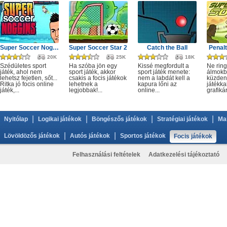
Super Soccer Noggins Xmas
Super Soccer Star 2
Catch the Ball
Penalt
20K
25K
18K
Szédületes sport
Ha szóba jön egy
Kissé megfordult a
Ne rin
játék, ahol nem
sport játék, akkor
sport játék menete:
álmokb
lehetsz fejetlen, sőt...
csakis a focis játékok
nem a labdát kell a
küzdeni
Ritka jó focis online
lehetnek a
kapura lőni az
játékkal
játék,...
legjobbak!...
online...
grafikár
|
|
|
|
Nyitólap
Logikai játékok
Böngészős játékok
Stratégiai játékok
Ma
|
|
Lövöldözős játékok
Autós játékok
Sportos játékok
Focis játékok
Felhasználási feltételek
Adatkezelési tájékoztató