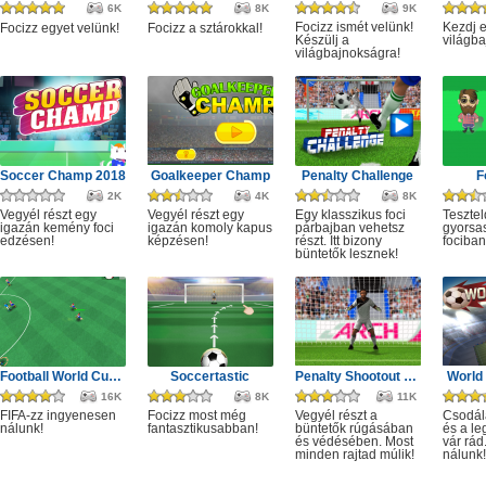
6K
8K
9K
Focizz ismét velünk!
Kezdj e
Focizz egyet velünk!
Focizz a sztárokkal!
Készülj a
világba
világbajnokságra!
Soccer Champ 2018
Goalkeeper Champ
Penalty Challenge
F
2K
4K
8K
Vegyél részt egy
Vegyél részt egy
Egy klasszikus foci
Tesztel
igazán kemény foci
igazán komoly kapus
párbajban vehetsz
gyorsa
edzésen!
képzésen!
részt. Itt bizony
fociban
büntetők lesznek!
Football World Cup 2019
Soccertastic
Penalty Shootout Game
World
16K
8K
11K
FIFA-zz ingyenesen
Focizz most még
Vegyél részt a
Csodála
nálunk!
fantasztikusabban!
büntetők rúgásában
és a le
és védésében. Most
vár rád
minden rajtad múlik!
nálunk!