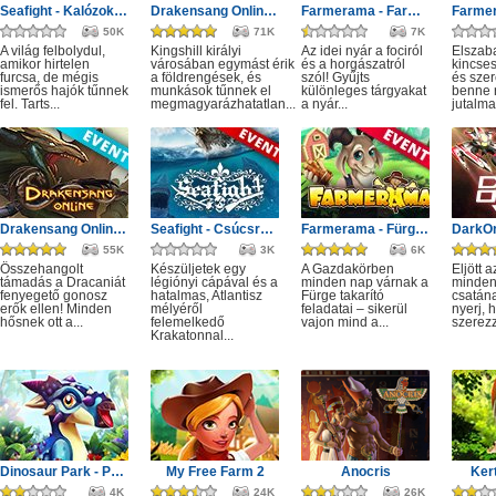
Seafight - Kalózok Kupájának hagyatéka
Drakensang Online - Kingshill férges csatornái
Farmerama - Farmkupa
50K
71K
7K
A világ felbolydul,
Kingshill királyi
Az idei nyár a fociról
Elszab
amikor hirtelen
városában egymást érik
és a horgászatról
kincses
furcsa, de mégis
a földrengések, és
szól! Gyűjts
és sze
ismerős hajók tűnnek
munkások tűnnek el
különleges tárgyakat
benne r
fel. Tarts...
megmagyarázhatatlan...
a nyár...
jutalma
Drakensang Online - Monster Hunt event
Seafight - Csúcsragadozók: Fogak és csápok
Farmerama - Fürge takarító
55K
3K
6K
Összehangolt
Készüljetek egy
A Gazdakörben
Eljött 
támadás a Dracaniát
légiónyi cápával és a
minden nap várnak a
minden
fenyegető gonosz
hatalmas, Atlantisz
Fürge takarító
csatán
erők ellen! Minden
mélyéről
feladatai – sikerül
nyerj, 
hősnek ott a...
felemelkedő
vajon mind a...
szerezz,
Krakatonnal...
Dinosaur Park - Primeval Zoo
My Free Farm 2
Anocris
Ker
4K
24K
26K