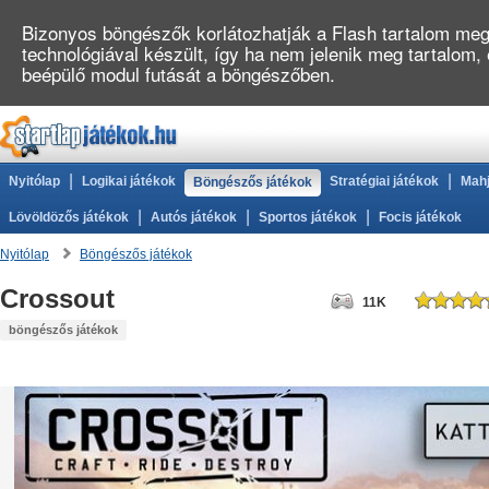
Bizonyos böngészők korlátozhatják a Flash tartalom megj
technológiával készült, így ha nem jelenik meg tartalom,
beépülő modul futását a böngészőben.
|
|
Nyitólap
Logikai játékok
Stratégiai játékok
Mahj
Böngészős játékok
|
|
|
Lövöldözős játékok
Autós játékok
Sportos játékok
Focis játékok
Nyitólap
Böngészős játékok
Crossout
11K
böngészős játékok