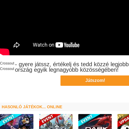
- gyere játssz, értékelj és tedd közzé legjob
Crossout
ország egyik legnagyobb
közösségében!
Crossout
Játszom!
HASONLÓ JÁTÉKOK... ONLINE