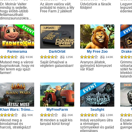
Dr. Molnár Valter
Az álom valóra vált,
Üdvözlünk a fáraók
Legyen
mindig is sejtette,
próbáld ki máris a My
földjén!
legsze
hogy előbb-utóbb
Free Farm 2 játékot!
édenker
feltámasztható
dinoszauruszokra...
Farmerama
DarkOrbit
My Free Zoo
Drake
933K
125K
243K
Mutasd meg a városi
Saját űrhajóval a
Aranyos állatok,
Grimma
bugrisoknak, hogy mi
végtelen galaxisban!
gyönyörű környezet
sírbarl
fán terem egy igazi
vár Rád!
sötét N
farmer!
lélekbö
kalando
Khan Wars: Trónok harca
MyFreeFarm
Seafight
50K
26K
128K
Alkosd meg a
Itt minden a saját kis
Indulj veszélyes útra
Észako
birodalmad és
tanyád körül forog!
a rémséges
a féle
harcolj, stratégiázz!
szörnyekkel és galád
gyenge
ellenséges