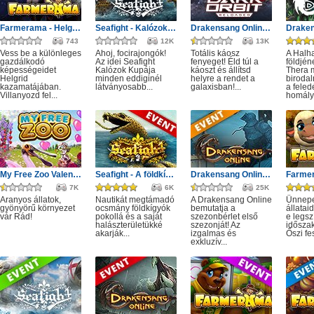
Farmerama - Helgrid utazása
Seafight - Kalózok Kupája: Óceán bajnokai
Drakensang Online - Protegit zűrzavar
743
12K
13K
Vess be a különleges
Ahoj, focirajongók!
Totális káosz
A Halh
gazdálkodó
Az idei Seafight
fenyeget! Éld túl a
földjé
képességeidet
Kalózok Kupája
káoszt és állítsd
Thera m
Helgrid
minden eddiginél
helyre a rendet a
birodal
kazamatájában.
látványosabb...
galaxisban!...
a feled
Villanyozd fel...
homályá
My Free Zoo Valentin nap
Seafight - A földkígyó éve
Drakensang Online - Első szezon
7K
6K
25K
Aranyos állatok,
Nautikát megtámadó
A Drakensang Online
Ünnepe
gyönyörű környezet
ocsmány földkígyók
bemutatja a
állatai
vár Rád!
pokollá és a saját
szezonbérlet első
e legs
halászterületükké
szezonját! Az
időszak
akarják...
izgalmas és
Őszi fes
exkluzív...