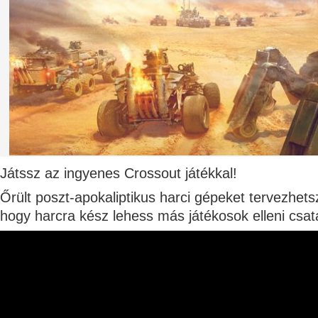
Játssz az ingyenes Crossout játékkal!
Őrült poszt-apokaliptikus harci gépeket tervezhets
hogy harcra kész lehess más játékosok elleni csa