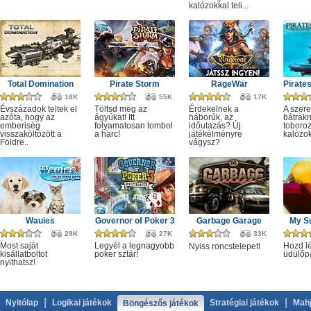
kalózokkal teli...
Total Domination
Pirate Storm
RageWar
18K
55K
17K
Évszázadok teltek el
Töltsd meg az
Érdekelnek a
A szer
azóta, hogy az
ágyúkat! Itt
háborúk, az
bátrak
emberiség
folyamatosan tombol
időutazás? Új
toboro
visszaköltözött a
a harc!
játékélményre
kalózok
Földre..
vágysz?
Wauies
Governor of Poker 3
Garbage Garage
My S
29K
27K
33K
Most saját
Legyél a legnagyobb
Hozd lé
Nyiss roncstelepet!
kisállatboltot
poker sztár!
üdülőp
nyithatsz!
|
|
Nyitólap
Logikai játékok
Stratégiai játékok
Mahj
Böngészős játékok