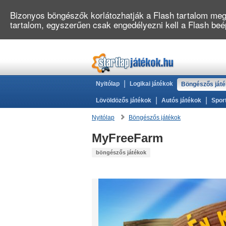
Bizonyos böngészők korlátozhatják a Flash tartalom megj
tartalom, egyszerűen csak engedélyezni kell a Flash be
|
Nyitólap
Logikai játékok
Böngészős ját
|
|
Lövöldözős játékok
Autós játékok
Spor
Nyitólap
Böngészős játékok
MyFreeFarm
böngészős játékok