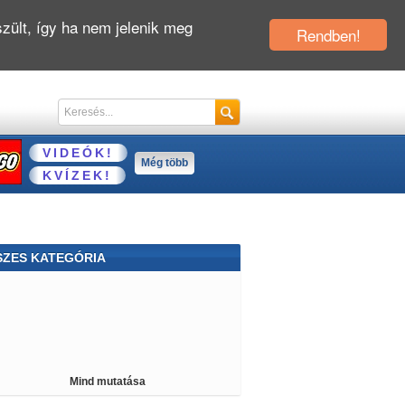
zült, így ha nem jelenik meg
Rendben!
VIDEÓK!
Még több
KVÍZEK!
SZES KATEGÓRIA
atkertes
Öltöztetős
Majmos
Csigás
emberes
Rendőrös
Parkolós
Mahjong
u
Berendezős
Rejtett tárgy
Főzős
Mind mutatása
atag
Kiszolgálós
Sütős
Böngészős