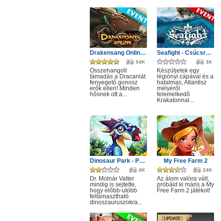
Drakensang Online - Monster Hunt event
Seafight - Csúcsragadozók: Fogak és csápok
54K
3K
Összehangolt
Készüljetek egy
támadás a Dracaniát
légiónyi cápával és a
fenyegető gonosz
hatalmas, Atlantisz
erők ellen! Minden
mélyéről
hősnek ott a...
felemelkedő
Krakatonnal...
Dinosaur Park - Primeval Zoo
My Free Farm 2
4K
24K
Dr. Molnár Valter
Az álom valóra vált,
mindig is sejtette,
próbáld ki máris a My
hogy előbb-utóbb
Free Farm 2 játékot!
feltámasztható
dinoszauruszokra...