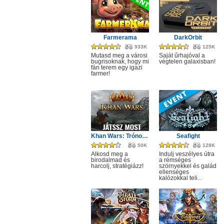
Farmerama
DarkOrbit
933K
125K
Mutasd meg a városi
Saját űrhajóval a
bugrisoknak, hogy mi
végtelen galaxisban!
fán terem egy igazi
farmer!
Khan Wars: Trónok harca
Seafight
50K
128K
Alkosd meg a
Indulj veszélyes útra
birodalmad és
a rémséges
harcolj, stratégiázz!
szörnyekkel és galád
ellenséges
kalózokkal teli...