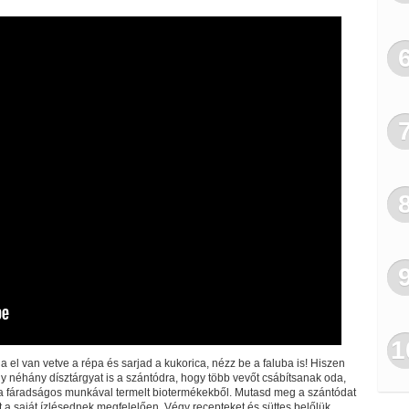
1
 ha el van vetve a répa és sarjad a kukorica, nézz be a faluba is! Hiszen
y néhány dísztárgyat is a szántódra, hogy több vevőt csábítsanak oda,
 a fáradságos munkával termelt biotermékekből. Mutasd meg a szántódat
 a saját ízlésednek megfelelően. Végy recepteket és süttes belőlük