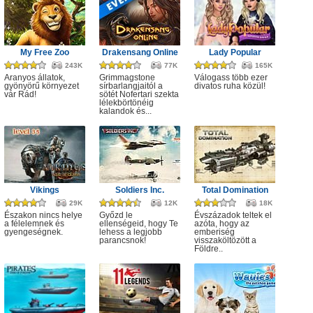
My Free Zoo
Drakensang Online
Lady Popular
243K
77K
165K
Aranyos állatok,
Grimmagstone
Válogass több ezer
gyönyörű környezet
sírbarlangjaitól a
divatos ruha közül!
vár Rád!
sötét Nofertari szekta
lélekbörtönéig
kalandok és...
Vikings
Soldiers Inc.
Total Domination
29K
12K
18K
Északon nincs helye
Győzd le
Évszázadok teltek el
a félelemnek és
ellenségeid, hogy Te
azóta, hogy az
gyengeségnek.
lehess a legjobb
emberiség
parancsnok!
visszaköltözött a
Földre..