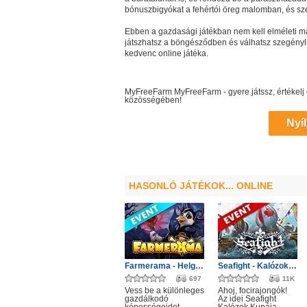
bónuszbigyókat a fehértói öreg malomban, és sz
Ebben a gazdasági játékban nem kell elméleti mat
játszhatsz a böngésződben és válhatsz szegényl
kedvenc online játéka.
MyFreeFarm
MyFreeFarm
- gyere játssz, értéke
közösségében!
Nyíl
HASONLÓ JÁTÉKOK... ONLINE
Farmerama - Helgrid utazása
Seafight - Kalózok Kupája: Óceán bajnokai
697
11K
Vess be a különleges
Ahoj, focirajongók!
gazdálkodó
Az idei Seafight