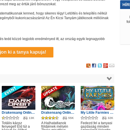
erezd meg az értük járó bónuszokat.
HÍR
ematikusnak lenned, hogy sikeres légy! Letöltés és telepítés nélkül
egényből kukoricacsászárrá! Az Én Kicsi Tanyám játékosok millióinak
fo
lj és tedd közzé legjobb eredményed itt, az ország egyik legnagyobb
jon ki a tanya kapuja!
Drakensang Online - Protegit zűrzavar
Drakensang Online - A Halhatatlanok árnya
My Little Farmies Valentin nap
13K
55K
32K
Totális káosz
A Halhatatlanok
Fedezd fel a tanyasi
fenyeget! Éld túl a
földjének mélyén
gazdaság minden