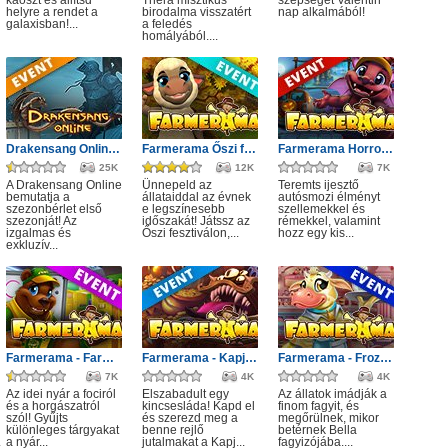
káoszt és állítsd
Thera misztikus
szépségét Valentin
helyre a rendet a
birodalma visszatért
nap alkalmából!
galaxisban!...
a feledés
homályából....
Drakensang Online - Első szezon
Farmerama Őszi fesztivál
Farmerama Horror moziéj
25K
12K
7K
A Drakensang Online
Ünnepeld az
Teremts ijesztő
bemutatja a
állataiddal az évnek
autósmozi élményt
szezonbérlet első
e legszínesebb
szellemekkel és
szezonját! Az
időszakát! Játssz az
rémekkel, valamint
izgalmas és
Őszi fesztiválon,...
hozz egy kis...
exkluzív...
Farmerama - Farmkupa
Farmerama - Kapj el!
Farmerama - Frozen Dreams event
7K
4K
4K
Az idei nyár a fociról
Elszabadult egy
Az állatok imádják a
és a horgászatról
kincsesláda! Kapd el
finom fagyit, és
szól! Gyűjts
és szerezd meg a
megőrülnek, mikor
különleges tárgyakat
benne rejlő
betérnek Bella
.
a nyár...
jutalmakat a Kapj...
fagyizójába....