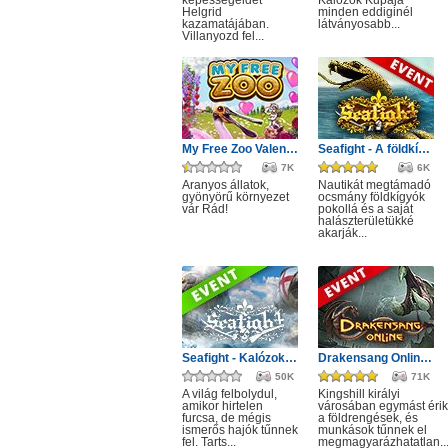
képességeidet
Kalózok Kupája
Helgrid
minden eddiginél
kazamatájában.
látványosabb...
Villanyozd fel...
My Free Zoo Valentin nap
Seafight - A földkígyó éve
7K
6K
Aranyos állatok,
Nautikát megtámadó
gyönyörű környezet
ocsmány földkígyók
vár Rád!
pokollá és a saját
halászterületükké
akarják...
Seafight - Kalózok Kupájának hagyatéka
Drakensang Online - Kingshill férges csatornái
50K
71K
A világ felbolydul,
Kingshill királyi
amikor hirtelen
városában egymást érik
furcsa, de mégis
a földrengések, és
ismerős hajók tűnnek
munkások tűnnek el
fel. Tarts...
megmagyarázhatatlan..