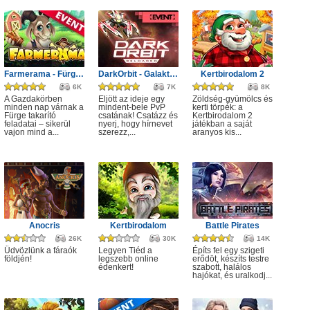
Farmerama - Fürge takarító
DarkOrbit - Galaktikus küzdelem
Kertbirodalom 2
6K
7K
8K
A Gazdakörben
Eljött az ideje egy
Zöldség-gyümölcs és
minden nap várnak a
mindent-bele PvP
kerti törpék: a
Fürge takarító
csatának! Csatázz és
Kertbirodalom 2
feladatai – sikerül
nyerj, hogy hírnevet
játékban a saját
vajon mind a...
szerezz,...
aranyos kis...
Anocris
Kertbirodalom
Battle Pirates
26K
30K
14K
Üdvözlünk a fáraók
Legyen Tiéd a
Építs fel egy szigeti
földjén!
legszebb online
erődöt, készíts testre
édenkert!
szabott, halálos
hajókat, és uralkodj...