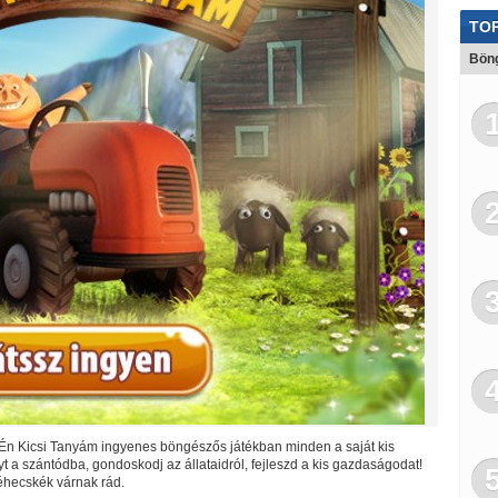
Del
TOP
Spo
Böng
Le
Kat
St
Dorás
Én Kicsi Tanyám ingyenes böngészős játékban minden a saját kis
t a szántódba, gondoskodj az állataidról, fejleszd a kis gazdaságodat!
hecskék várnak rád.