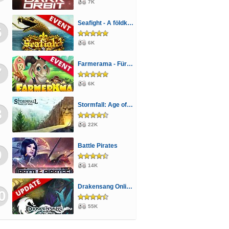
7K
Seafight - A földkígyó éve
6
6K
Farmerama - Fürge takarító
7
6K
Stormfall: Age of War
8
22K
Battle Pirates
9
14K
Drakensang Online - A Halhatatlanok árnya
0
55K