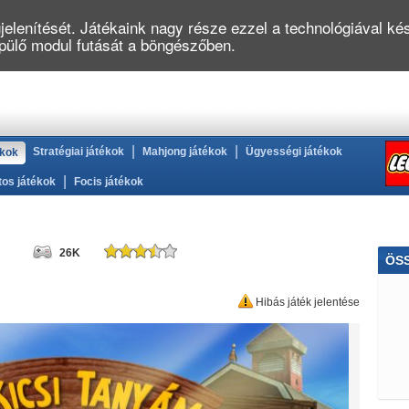
elenítését. Játékaink nagy része ezzel a technológiával kés
épülő modul futását a böngészőben.
|
|
Stratégiai játékok
Mahjong játékok
Ügyességi játékok
ékok
|
tos játékok
Focis játékok
26K
ÖS
Áll
Hibás játék jelentése
Pók
Po
Zuh