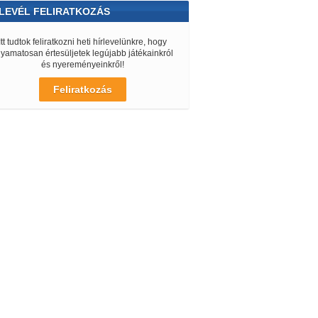
LEVÉL FELIRATKOZÁS
Itt tudtok feliratkozni heti hírlevelünkre, hogy
lyamatosan értesüljetek legújabb játékainkról
és nyereményeinkről!
Feliratkozás