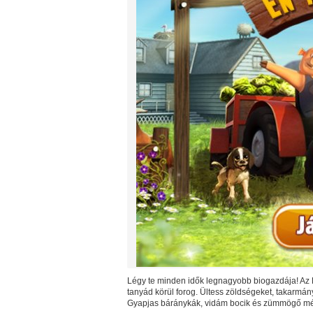
Légy te minden idők legnagyobb biogazdája! Az 
tanyád körül forog. Ültess zöldségeket, takarmány
Gyapjas báránykák, vidám bocik és zümmögő mé