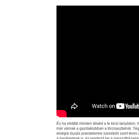
És ha elláttál minden állatot a te kicsi tanyádon,
már várnak a gazdaklubban a törzsasztalnál. Tég
elvégre busás jövedelemre szeretnél szert tenni
a barátaidnak is, és rendezd be a parasztházadat