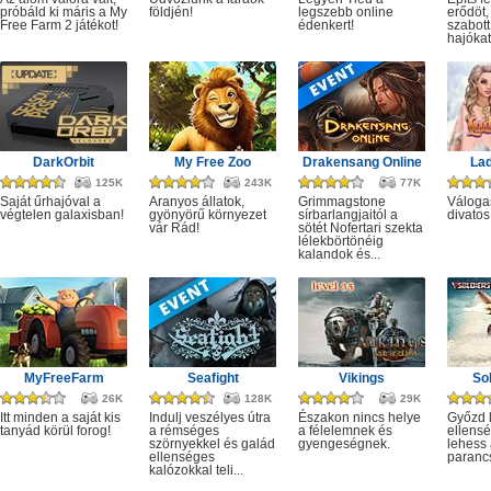
próbáld ki máris a My
földjén!
legszebb online
erődöt,
Free Farm 2 játékot!
édenkert!
szabott
hajókat,
DarkOrbit
My Free Zoo
Drakensang Online
Lad
125K
243K
77K
Saját űrhajóval a
Aranyos állatok,
Grimmagstone
Váloga
végtelen galaxisban!
gyönyörű környezet
sírbarlangjaitól a
divatos
vár Rád!
sötét Nofertari szekta
lélekbörtönéig
kalandok és...
MyFreeFarm
Seafight
Vikings
Sol
26K
128K
29K
Itt minden a saját kis
Indulj veszélyes útra
Északon nincs helye
Győzd 
tanyád körül forog!
a rémséges
a félelemnek és
ellensé
szörnyekkel és galád
gyengeségnek.
lehess 
ellenséges
paranc
kalózokkal teli...