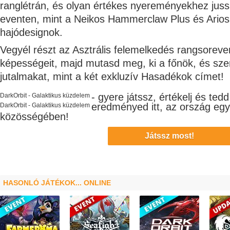
ranglétrán, és olyan értékes nyereményekhez jus
eventen, mint a Neikos Hammerclaw Plus és Ario
hajódesignok.
Vegyél részt az Asztrális felemelkedés rangsoreven
képességeit, majd mutasd meg, ki a főnök, és sz
jutalmakat, mint a két exkluzív Hasadékok címet!
- gyere játssz, értékelj és ted
DarkOrbit - Galaktikus küzdelem
eredményed itt, az ország eg
DarkOrbit - Galaktikus küzdelem
közösségében!
Játssz most!
HASONLÓ JÁTÉKOK... ONLINE