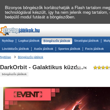
Bizonyos böngészők korlátozhatják a Flash tartalom megj
technológiával készült, így ha nem jelenik meg tartalom,
beépülő modul futását a böngészőben.
|
|
Nyitólap
Logikai játékok
Stratégiai játékok
Mahj
Böngészős játékok
|
|
|
Lövöldözős játékok
Autós játékok
Sportos játékok
Focis játékok
Nyitólap
Böngészős játékok
DarkOrbit - Galaktikus küzdelem
7K
böngészős játékok