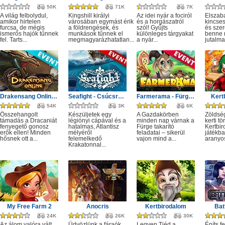
50K
71K
7K
A világ felbolydul,
Kingshill királyi
Az idei nyár a fociról
Elszab
amikor hirtelen
városában egymást érik
és a horgászatról
kincses
furcsa, de mégis
a földrengések, és
szól! Gyűjts
és sze
ismerős hajók tűnnek
munkások tűnnek el
különleges tárgyakat
benne r
fel. Tarts...
megmagyarázhatatlan...
a nyár...
jutalma
Drakensang Online - Monster Hunt event
Seafight - Csúcsragadozók: Fogak és csápok
Farmerama - Fürge takarító
Kert
54K
3K
6K
Összehangolt
Készüljetek egy
A Gazdakörben
Zöldsé
támadás a Dracaniát
légiónyi cápával és a
minden nap várnak a
kerti tö
fenyegető gonosz
hatalmas, Atlantisz
Fürge takarító
Kertbi
erők ellen! Minden
mélyéről
feladatai – sikerül
játékba
hősnek ott a...
felemelkedő
vajon mind a...
aranyos
Krakatonnal...
My Free Farm 2
Anocris
Kertbirodalom
Bat
24K
26K
30K
Az álom valóra vált,
Üdvözlünk a fáraók
Legyen Tiéd a
Építs fe