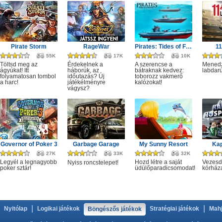
Pirate Storm
RageWar
Pirates: Tides of Fortune
1
55K
17K
10K
Töltsd meg az
Érdekelnek a
A szerencse a
Menedz
ágyúkat! Itt
háborúk, az
bátraknak kedvez:
labdarú
folyamatosan tombol
időutazás? Új
toborozz vakmerő
a harc!
játékélményre
kalózokat!
vágysz?
Governor of Poker 3
Garbage Garage
My Sunny Resort
Kap
27K
33K
32K
Legyél a legnagyobb
Hozd létre a saját
Vezesd 
Nyiss roncstelepet!
poker sztár!
üdülőparadicsomodat!
kórház
|
|
Nyitólap
Logikai játékok
Stratégiai játékok
Mahj
Böngészős játékok