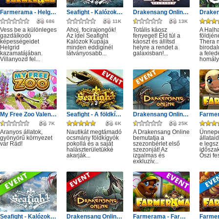
Farmerama - Helgrid utazása
Seafight - Kalózok Kupája: Óceán bajnokai
Drakensang Online - Protegit zűrzavar
686
11K
13K
Vess be a különleges
Ahoj, focirajongók!
Totális káosz
A Halh
gazdálkodó
Az idei Seafight
fenyeget! Éld túl a
földjé
képességeidet
Kalózok Kupája
káoszt és állítsd
Thera m
Helgrid
minden eddiginél
helyre a rendet a
birodal
kazamatájában.
látványosabb...
galaxisban!...
a feled
Villanyozd fel...
homályá
My Free Zoo Valentin nap
Seafight - A földkígyó éve
Drakensang Online - Első szezon
7K
6K
25K
Aranyos állatok,
Nautikát megtámadó
A Drakensang Online
Ünnepe
gyönyörű környezet
ocsmány földkígyók
bemutatja a
állatai
vár Rád!
pokollá és a saját
szezonbérlet első
e legs
halászterületükké
szezonját! Az
időszak
akarják...
izgalmas és
Őszi fes
exkluzív...
Seafight - Kalózok Kupájának hagyatéka
Drakensang Online - Kingshill férges csatornái
Farmerama - Farmkupa