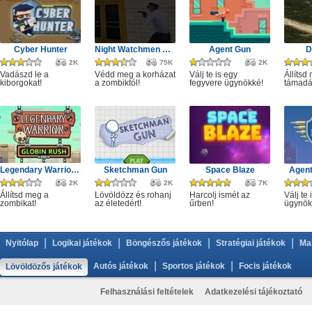
Cyber Hunter
Night Watchmen Stories Zombie Hospital
Agent Gun
D
2K
75K
2K
Vadászd le a
Védd meg a korházat
Válj te is egy
Állítsd
kiborgokat!
a zombiktól!
fegyvere ügynökké!
támadá
Legendary Warrior GR
Sketchman Gun
Space Blaze
Agent
2K
2K
7K
Állítsd meg a
Lövöldözz és rohanj
Harcolj ismét az
Válj te 
zombikat!
az életedért!
űrben!
ügynök
|
|
|
|
Nyitólap
Logikai játékok
Böngészős játékok
Stratégiai játékok
Ma
|
|
Autós játékok
Sportos játékok
Focis játékok
Lövöldözős játékok
Felhasználási feltételek
Adatkezelési tájékoztató