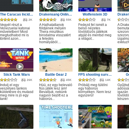
The Caracas Incident
Drakensang Online - A Halhatatlanok árnya
Wolfenstein 3D
2K
55K
7K
Vegyél részt a
A Halhatatlanok
Fedezd fel ismét a
A Drak
Venezuelai katonai
földjének mélyén
belső nézetes
bemuta
műveletben! Most
Thera misztikus
lövöldözős játékok
szezonb
megtudhatod mi is
birodalma visszatért
atyját és mentsd meg
szezonj
történt azon...
a feledés
a világot...
izgalm
homályából....
exkluzív
Stick Tank Wars
Battle Gear 2
FPS shooting survival game
G
26K
45K
14K
Indulj el egy
Húú, ez egy belevaló
Próbálj meg túlélni
Gyűjtsd
veszélyes tankos
fiús játék lesz ám!
egy háborús
adóssá
küldetésre és mutasd
Bevalljuk, nekünk
környéken. Nem lesz
igazán
meg mire is jó egy
nagyon bejött ez a
egyszerű!
lövöldö
tank!
háborús...
készen 