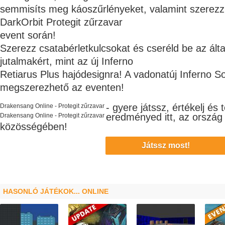
semmisíts meg káoszűrlényeket, valamint szerezz 
DarkOrbit Protegit zűrzavar
event során!
Szerezz csatabérletkulcsokat és cseréld be az álta
jutalmakért, mint az új Inferno
Retiarus Plus hajódesignra! A vadonatúj Inferno S
megszerezhető az eventen!
- gyere játssz, értékelj és
Drakensang Online - Protegit zűrzavar
eredményed itt, az ország
Drakensang Online - Protegit zűrzavar
közösségében!
Játssz most!
HASONLÓ JÁTÉKOK... ONLINE