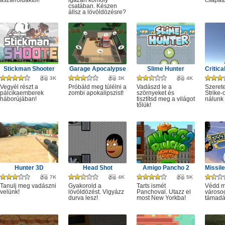
aszteroidáktól!
igazán komoly
csapat
csatában. Készen
állsz a lövöldözésre?
Stickman Shooter
Garage Apocalypse
Slime Hunter
3K
3K
4K
Vegyél részt a
Próbáld meg túlélni a
Vadászd le a
Szeret
pálcikaemberek
zombi apokalipszist!
szörnyeket és
Strike-
háborújában!
tisztítsd meg a világot
nálunk 
tőlük!
Hunter 3D
Head Shot
Amigo Pancho 2
7K
4K
5K
Tanulj meg vadászni
Gyakorold a
Tarts ismét
Védd m
velünk!
lövöldözést. Vigyázz
Panchoval. Utazz el
városod
durva lesz!
most New Yorkba!
támadá