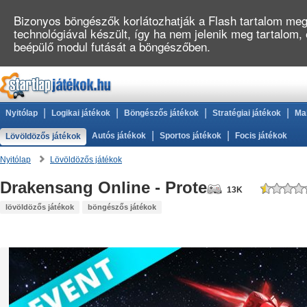
Bizonyos böngészők korlátozhatják a Flash tartalom megj
technológiával készült, így ha nem jelenik meg tartalom,
beépülő modul futását a böngészőben.
|
|
|
|
Nyitólap
Logikai játékok
Böngészős játékok
Stratégiai játékok
Ma
|
|
Autós játékok
Sportos játékok
Focis játékok
Lövöldözős játékok
Nyitólap
Lövöldözős játékok
Drakensang Online - Protegit zűrzavar
13K
lövöldözős játékok
böngészős játékok