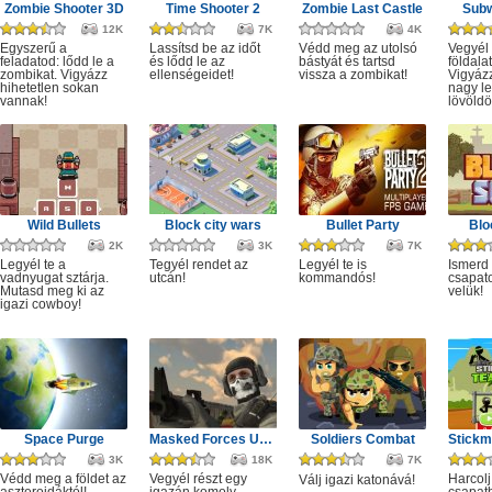
Zombie Shooter 3D
Time Shooter 2
Zombie Last Castle
Subw
12K
7K
4K
Egyszerű a
Lassítsd be az időt
Védd meg az utolsó
Vegyél 
feladatod: lődd le a
és lődd le az
bástyát és tartsd
földala
zombikat. Vigyázz
ellenségeidet!
vissza a zombikat!
Vigyáz
hihetetlen sokan
nagy le
vannak!
lövöldö
Wild Bullets
Block city wars
Bullet Party
Blo
2K
3K
7K
Legyél te a
Tegyél rendet az
Legyél te is
Ismerd
vadnyugat sztárja.
utcán!
kommandós!
csapato
Mutasd meg ki az
velük!
igazi cowboy!
Space Purge
Masked Forces Unlimited
Soldiers Combat
3K
18K
7K
Védd meg a földet az
Vegyél részt egy
Harcolj
Válj igazi katonává!