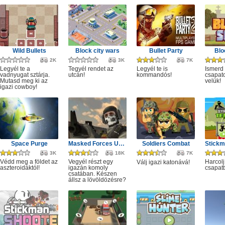
Wild Bullets
Block city wars
Bullet Party
Blo
2K
3K
7K
Legyél te a
Tegyél rendet az
Legyél te is
Ismerd
vadnyugat sztárja.
utcán!
kommandós!
csapato
Mutasd meg ki az
velük!
igazi cowboy!
Space Purge
Masked Forces Unlimited
Soldiers Combat
3K
18K
7K
Védd meg a földet az
Vegyél részt egy
Harcolj
Válj igazi katonává!
aszteroidáktól!
igazán komoly
csapat
csatában. Készen
állsz a lövöldözésre?