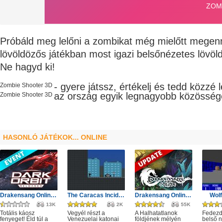
Próbáld meg lelőni a zombikat még mielőtt mege
lövöldözős játékban most igazi belsőnézetes lövöl
Ne hagyd ki!
- gyere játssz, értékelj és tedd közzé
Zombie Shooter 3D
az ország egyik legnagyobb
közösség
Zombie Shooter 3D
HASONLÓ JÁTÉKOK... ONLINE
Drakensang Online - Protegit zűrzavar
The Caracas Incident
Drakensang Online - A Halhatatlanok árnya
Wolf
13K
2K
55K
Totális káosz
Vegyél részt a
A Halhatatlanok
Fedezd 
fenyeget! Éld túl a
Venezuelai katonai
földjének mélyén
belső 