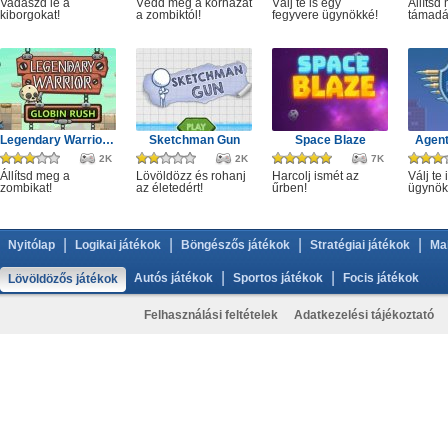
Vadászd le a
Védd meg a korházat
Válj te is egy
Állítsd
kiborgokat!
a zombiktól!
fegyvere ügynökké!
támadá
Legendary Warrior GR
Sketchman Gun
Space Blaze
Agent
2K
2K
7K
Állítsd meg a
Lövöldözz és rohanj
Harcolj ismét az
Válj te 
zombikat!
az életedért!
űrben!
ügynök
|
|
|
|
Nyitólap
Logikai játékok
Böngészős játékok
Stratégiai játékok
Ma
|
|
Autós játékok
Sportos játékok
Focis játékok
Lövöldözős játékok
Felhasználási feltételek
Adatkezelési tájékoztató