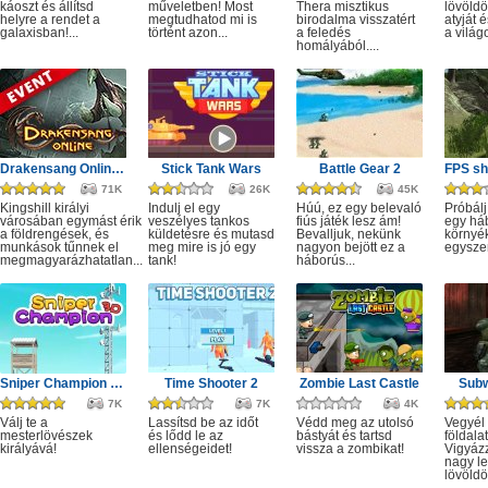
káoszt és állítsd
műveletben! Most
Thera misztikus
lövöldö
helyre a rendet a
megtudhatod mi is
birodalma visszatért
atyját
galaxisban!...
történt azon...
a feledés
a világo
homályából....
Drakensang Online - Kingshill férges csatornái
Stick Tank Wars
Battle Gear 2
71K
26K
45K
Kingshill királyi
Indulj el egy
Húú, ez egy belevaló
Próbálj
városában egymást érik
veszélyes tankos
fiús játék lesz ám!
egy há
a földrengések, és
küldetésre és mutasd
Bevalljuk, nekünk
környé
munkások tűnnek el
meg mire is jó egy
nagyon bejött ez a
egysze
megmagyarázhatatlan...
tank!
háborús...
Sniper Champion 3D
Time Shooter 2
Zombie Last Castle
Subw
7K
7K
4K
Válj te a
Lassítsd be az időt
Védd meg az utolsó
Vegyél 
mesterlövészek
és lődd le az
bástyát és tartsd
földala
királyává!
ellenségeidet!
vissza a zombikat!
Vigyáz
nagy le
lövöldö