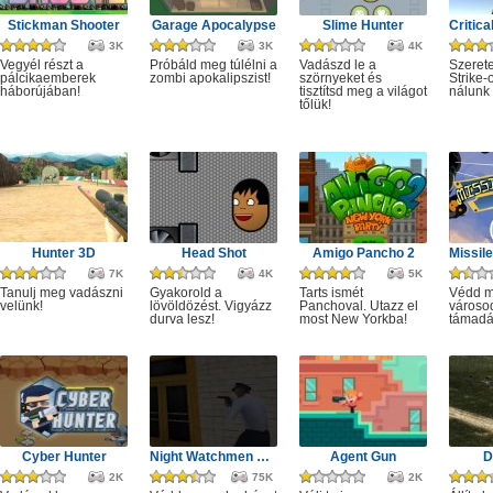
Stickman Shooter
Garage Apocalypse
Slime Hunter
3K
3K
4K
Vegyél részt a
Próbáld meg túlélni a
Vadászd le a
Szeret
pálcikaemberek
zombi apokalipszist!
szörnyeket és
Strike-
háborújában!
tisztítsd meg a világot
nálunk 
tőlük!
Hunter 3D
Head Shot
Amigo Pancho 2
7K
4K
5K
Tanulj meg vadászni
Gyakorold a
Tarts ismét
Védd m
velünk!
lövöldözést. Vigyázz
Panchoval. Utazz el
városod
durva lesz!
most New Yorkba!
támadá
Cyber Hunter
Night Watchmen Stories Zombie Hospital
Agent Gun
D
2K
75K
2K