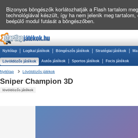
Bizonyos böngészők korlátozhatják a Flash tartalom megj
technológiával készült, így ha nem jelenik meg tartalom,
beépülő modul futását a böngészőben.
|
|
|
|
Nyitólap
Logikai játékok
Böngészős játékok
Stratégiai játékok
Ma
|
|
Autós játékok
Sportos játékok
Focis játékok
Lövöldözős játékok
Nyitólap
Lövöldözős játékok
Sniper Champion 3D
lövöldözős játékok