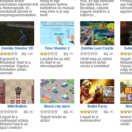
Kingshill királyi
Indulj el egy
Húú, ez egy belevaló
Próbálj
városában egymást érik
veszélyes tankos
fiús játék lesz ám!
egy há
a földrengések, és
küldetésre és mutasd
Bevalljuk, nekünk
környé
munkások tűnnek el
meg mire is jó egy
nagyon bejött ez a
egysze
megmagyarázhatatlan...
tank!
háborús...
Zombie Shooter 3D
Time Shooter 2
Zombie Last Castle
Subw
12K
7K
4K
Egyszerű a
Lassítsd be az időt
Védd meg az utolsó
Vegyél 
feladatod: lődd le a
és lődd le az
bástyát és tartsd
földala
zombikat. Vigyázz
ellenségeidet!
vissza a zombikat!
Vigyáz
hihetetlen sokan
nagy le
vannak!
lövöldö
Wild Bullets
Block city wars
Bullet Party
Blo
2K
3K
7K
Legyél te a
Tegyél rendet az
Legyél te is
Ismerd
vadnyugat sztárja.
utcán!
kommandós!
csapato
Mutasd meg ki az
velük!
igazi cowboy!