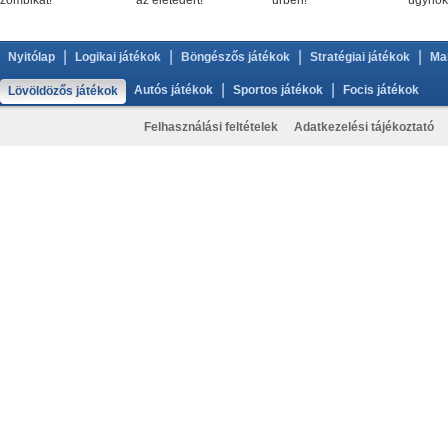
zombikat!
az életedért!
űrben!
ügynök
|
|
|
|
Nyitólap
Logikai játékok
Böngészős játékok
Stratégiai játékok
Ma
|
|
Autós játékok
Sportos játékok
Focis játékok
Lövöldözős játékok
Felhasználási feltételek
Adatkezelési tájékoztató