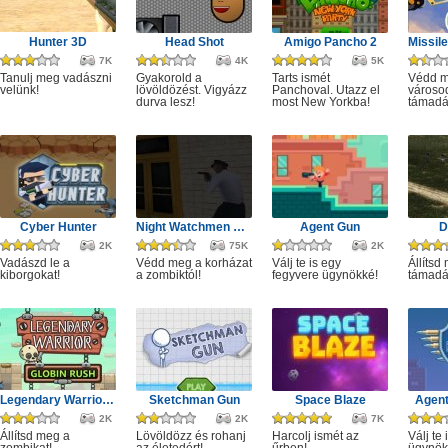
Hunter 3D
Head Shot
Amigo Pancho 2
7K
4K
5K
Tanulj meg vadászni
Gyakorold a
Tarts ismét
Védd m
velünk!
lövöldözést. Vigyázz
Panchoval. Utazz el
városod
durva lesz!
most New Yorkba!
támadá
Cyber Hunter
Night Watchmen Stories Zombie Hospital
Agent Gun
D
2K
75K
2K
Vadászd le a
Védd meg a korházat
Válj te is egy
Állítsd
kiborgokat!
a zombiktól!
fegyvere ügynökké!
támadá
Legendary Warrior GR
Sketchman Gun
Space Blaze
Agent
2K
2K
7K
Állítsd meg a
Lövöldözz és rohanj
Harcolj ismét az
Válj te 