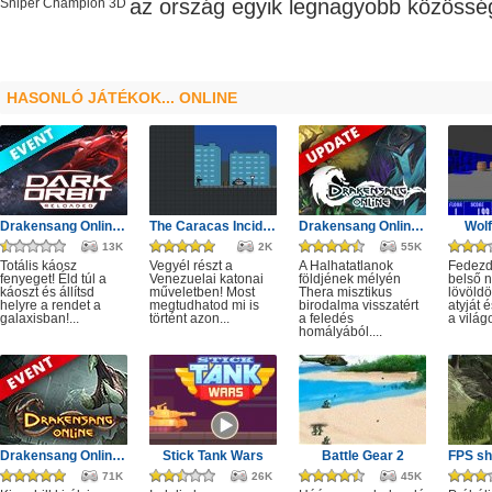
az ország egyik legnagyobb
közössé
Sniper Champion 3D
HASONLÓ JÁTÉKOK... ONLINE
Drakensang Online - Protegit zűrzavar
The Caracas Incident
Drakensang Online - A Halhatatlanok árnya
Wolf
13K
2K
55K
Totális káosz
Vegyél részt a
A Halhatatlanok
Fedezd 
fenyeget! Éld túl a
Venezuelai katonai
földjének mélyén
belső 
káoszt és állítsd
műveletben! Most
Thera misztikus
lövöldö
helyre a rendet a
megtudhatod mi is
birodalma visszatért
atyját
galaxisban!...
történt azon...
a feledés
a világo
homályából....
Drakensang Online - Kingshill férges csatornái
Stick Tank Wars
Battle Gear 2
71K
26K
45K