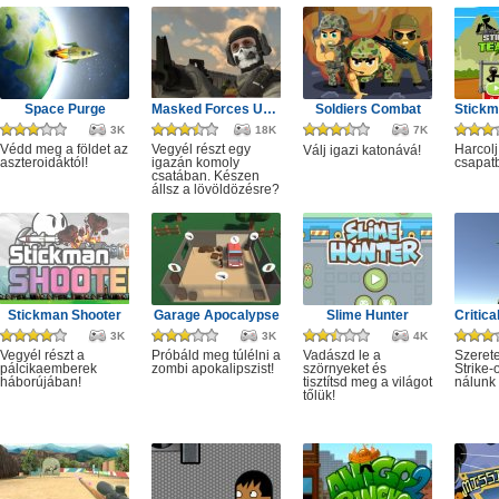
Space Purge
Masked Forces Unlimited
Soldiers Combat
3K
18K
7K
Védd meg a földet az
Vegyél részt egy
Harcolj
Válj igazi katonává!
aszteroidáktól!
igazán komoly
csapat
csatában. Készen
állsz a lövöldözésre?
Stickman Shooter
Garage Apocalypse
Slime Hunter
3K
3K
4K
Vegyél részt a
Próbáld meg túlélni a
Vadászd le a
Szeret
pálcikaemberek
zombi apokalipszist!
szörnyeket és
Strike-
háborújában!
tisztítsd meg a világot
nálunk 
tőlük!