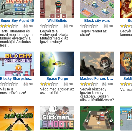
Super Spy Agent 46
Wild Bullets
Block city wars
Bu
9K
2K
3K
Tarts Hitmannel és
Legyél te a
Tegyél rendet az
Legyél 
nézd meg te hogyan
vadnyugat sztárja.
utcán!
komma
tudnád elvégezni a
Mutasd meg ki az
munkáját. Akciódús
igazi cowboy!
lesz...
Blocky Sharpshooter
Space Purge
Masked Forces Unlimited
Sold
3K
3K
18K
Válj te is
Védd meg a földet az
Vegyél részt egy
Válj ig
mesterlövésszé!
aszteroidáktól!
igazán komoly
csatában. Készen
állsz a lövöldözésre?