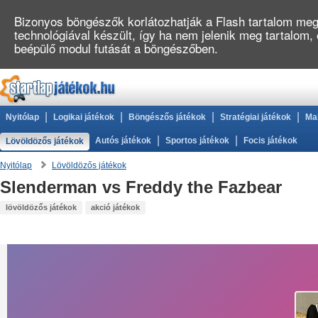
Bizonyos böngészők korlátozhatják a Flash tartalom megj
technológiával készült, így ha nem jelenik meg tartalom,
beépülő modul futását a böngészőben.
|
|
|
|
Nyitólap
Logikai játékok
Böngészős játékok
Stratégiai játékok
Ma
|
|
Autós játékok
Sportos játékok
Focis játékok
Lövöldözős játékok
Nyitólap
Lövöldözős játékok
Slenderman vs Freddy the Fazbear
lövöldözős játékok
akció játékok