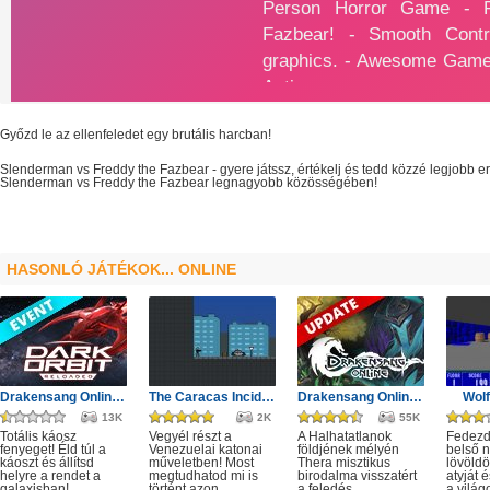
Győzd le az ellenfeledet egy brutális harcban!
Slenderman vs Freddy the Fazbear
- gyere játssz, értékelj és tedd közzé legjobb 
Slenderman vs Freddy the Fazbear
legnagyobb
közösségében!
HASONLÓ JÁTÉKOK... ONLINE
Drakensang Online - Protegit zűrzavar
The Caracas Incident
Drakensang Online - A Halhatatlanok árnya
Wolf
13K
2K
55K
Totális káosz
Vegyél részt a
A Halhatatlanok
Fedezd 
fenyeget! Éld túl a
Venezuelai katonai
földjének mélyén
belső 
káoszt és állítsd
műveletben! Most
Thera misztikus
lövöldö
helyre a rendet a
megtudhatod mi is
birodalma visszatért
atyját
galaxisban!...
történt azon...
a feledés
a világo