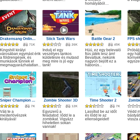
homályából....
Drakensang Online - Kingshill férges csatornái
Stick Tank Wars
Battle Gear 2
71K
26K
45K
Kingshill királyi
Indulj el egy
Húú, ez egy belevaló
Próbálj
városában egymást érik
veszélyes tankos
fiús játék lesz ám!
egy há
a földrengések, és
küldetésre és mutasd
Bevalljuk, nekünk
környé
munkások tűnnek el
meg mire is jó egy
nagyon bejött ez a
egysze
megmagyarázhatatlan...
tank!
háborús...
Sniper Champion 3D
Zombie Shooter 3D
Time Shooter 2
Zombie
7K
12K
7K
Válj te a
Egyszerű a
Lassítsd be az időt
Védd m
mesterlövészek
feladatod: lődd le a
és lődd le az
bástyát
királyává!
zombikat. Vigyázz
ellenségeidet!
vissza 
hihetetlen sokan
vannak!