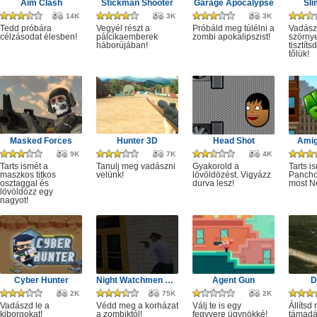
Aim Clash
Stickman Shooter
Garage Apocalypse
Sli
14K
3K
3K
Tedd próbára
Vegyél részt a
Próbáld meg túlélni a
Vadász
célzásodat élesben!
pálcikaemberek
zombi apokalipszist!
szörny
háborújában!
tisztít
tőlük!
Masked Forces
Hunter 3D
Head Shot
Amig
9K
7K
4K
Tarts ismét a
Tanulj meg vadászni
Gyakorold a
Tarts i
maszkos titkos
velünk!
lövöldözést. Vigyázz
Panchov
osztaggal és
durva lesz!
most N
lövöldözz egy
nagyot!
Cyber Hunter
Night Watchmen Stories Zombie Hospital
Agent Gun
D
2K
75K
2K
Vadászd le a
Védd meg a korházat
Válj te is egy
Állítsd
kiborgokat!
a zombiktól!
fegyvere ügynökké!
támadá