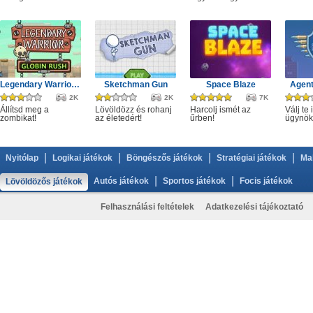
Legendary Warrior GR
Sketchman Gun
Space Blaze
Agent
2K
2K
7K
Állítsd meg a
Lövöldözz és rohanj
Harcolj ismét az
Válj te 
zombikat!
az életedért!
űrben!
ügynök
|
|
|
|
Nyitólap
Logikai játékok
Böngészős játékok
Stratégiai játékok
Ma
|
|
Autós játékok
Sportos játékok
Focis játékok
Lövöldözős játékok
Felhasználási feltételek
Adatkezelési tájékoztató