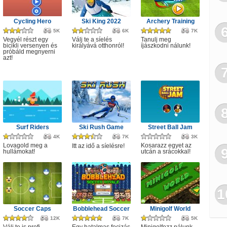
Cycling Hero
Ski King 2022
Archery Training
5K
6K
7K
Vegyél részt egy
Válj te a síelés
Tanulj meg
bicikli versenyen és
királyává otthonról!
íjászkodni nálunk!
próbáld megnyerni
azt!
Surf Riders
Ski Rush Game
Street Ball Jam
4K
7K
3K
Lovagold meg a
Kosarazz egyet az
Itt az idő a síelésre!
hullámokat!
utcán a srácokkal!
1
Soccer Caps
Bobblehead Soccer
Minigolf World
12K
7K
5K