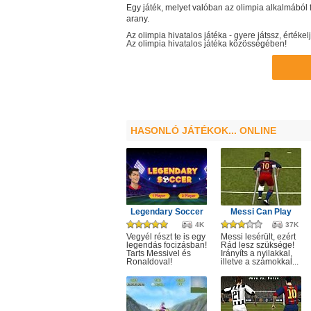
Egy játék, melyet valóban az olimpia alkalmából f
arany.
Az olimpia hivatalos játéka
- gyere játssz, érték
Az olimpia hivatalos játéka
közösségében!
HASONLÓ JÁTÉKOK... ONLINE
Legendary Soccer
Messi Can Play
4K
37K
Vegyél részt te is egy
Messi lesérült, ezért
legendás focizásban!
Rád lesz szüksége!
Tarts Messivel és
Irányíts a nyilakkal,
Ronaldoval!
illetve a számokkal...