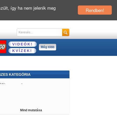
zült, így ha nem jelenik meg
Rendben!
VIDEÓK!
Még több
KVÍZEK!
SZES KATEGÓRIA
szkálós
Logikai
Orvosos
Lányos
gvines
Vonatos
Háborús
Katonás
bie
Sminkes
Autós
Vicces
Mahjong
Mind mutatása
rio
Szerelmes
Stratégiai
Fiús