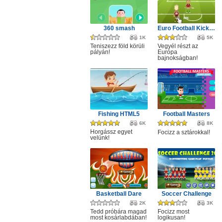
360 smash
Euro Football Kick 2016
1K
5K
Teniszezz föld körüli
Vegyél részt az
pályán!
Európa
bajnokságban!
Fishing HTML5
Football Masters
6K
8K
Horgássz egyet
Focizz a sztárokkal!
velünk!
Basketball Dare
Soccer Challenge
2K
3K
Tedd próbára magad
Focizz most
most kosárlabdában!
logikusan!