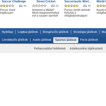
Soccer Challenge
Street Cricket
Soccertastic World Cup 18
3K
2K
9K
Focizz most
Ismered a Métát?
Focizz ismét velünk!
Kezdj e
logikusan!
Most megismerheted
Készülj a
világba
ezt a szuper sportot!
világbajnokságra!
|
|
|
|
Nyitólap
Logikai játékok
Böngészős játékok
Stratégiai játékok
Ma
|
Lövöldözős játékok
Autós játékok
Focis játékok
Sportos játékok
Felhasználási feltételek
Adatkezelési tájékoztató