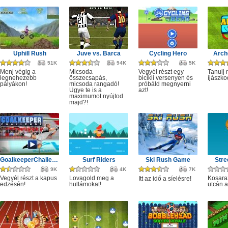
Uphill Rush
Juve vs. Barca
Cycling Hero
Arch
51K
94K
5K
Menj végig a
Micsoda
Vegyél részt egy
Tanulj
legnehezebb
összecsapás,
bicikli versenyen és
íjászko
pályákon!
micsoda rangadó!
próbáld megnyerni
Ugye te is a
azt!
maximumot nyújtod
majd?!
GoalkeeperChallenge
Surf Riders
Ski Rush Game
Stre
9K
4K
7K
Vegyél részt a kapus
Lovagold meg a
Kosara
Itt az idő a síelésre!
edzésén!
hullámokat!
utcán a