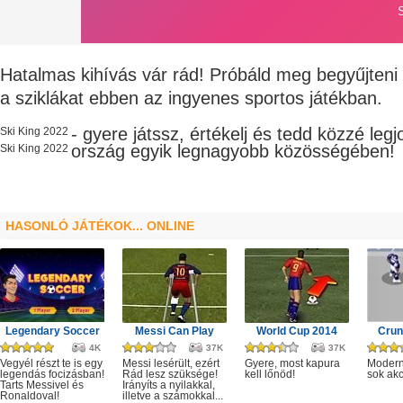
Hatalmas kihívás vár rád! Próbáld meg begyűjteni 
a sziklákat ebben az ingyenes sportos játékban.
- gyere játssz, értékelj és tedd közzé leg
Ski King 2022
ország egyik legnagyobb
közösségében!
Ski King 2022
HASONLÓ JÁTÉKOK... ONLINE
Legendary Soccer
Messi Can Play
World Cup 2014
Crun
4K
37K
37K
Vegyél részt te is egy
Messi lesérült, ezért
Gyere, most kapura
Modern
legendás focizásban!
Rád lesz szüksége!
kell lőnöd!
sok akc
Tarts Messivel és
Irányíts a nyilakkal,
Ronaldoval!
illetve a számokkal...