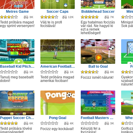
Metres Game
Soccer Caps
Bobblehead Soccer
Min
3K
12K
7K
Tedd próbára magad
Válj te is profi
Egy hatalmas focizás
Minigol
egy sprint versenyen!
focistává!
vár rád. Ne hagyd ki
Sok pál
ezt a remek
lehetőséget!
Baseball Kid Pitcher Cup
American Football Challenge
Ball to Goal
F
1K
1K
8K
Tanulj meg baseballt
Tedd próbára magad
Gyakor
Focizz ismét nálunk!
dobni!
amerikai fociban!
szabad
nálunk!
Puppet Soccer Challenge
Pong Goal
Football Masters 2020
Wher
6K
4K
3K
Tedd próbára lövési
Készülj fel a
Golfoz
Focizz egy kockával!
ügyességedet!
focizásra!
logikus