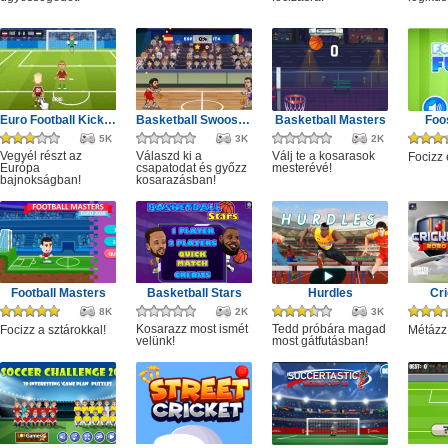
Euro Football Kick 2016
Basketball Swooshes
Basketball Masters
Foo
5K
3K
2K
Vegyél részt az
Válaszd ki a
Válj te a kosarasok
Focizz 
Európa
csapatodat és győzz
mesterévé!
bajnokságban!
kosarazásban!
Football Masters
Basketball Stars
Hurdles
Cri
8K
2K
3K
Kosarazz most ismét
Tedd próbára magad
Focizz a sztárokkal!
Métázz
velünk!
most gátfutásban!