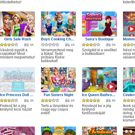
öltöztethetsz!
kiderít
Girls Sale Rush
Boys Cooking Challenge
Saira's Boutique
3K
1K
5K
Vásárolj együtt a
Versenyeztesd meg
Szolgáld ki a vevőket
Nézd m
csajokkal! Most
a fiúkat. Tedd
a butikodban!
anya e
mindent megvehetsz!
próbára főzési
vásárol
tudásukat!
Ice Princess Doll House
Fun Sisters Night
Ice Queen Bathroom Deco
3K
6K
9K
Fedezd fel a jég
Tarts a lányokkal és
Rendezd be a jég
Ikrek s
királynő kicsi házát!
csapj egy csajos
királynő
mindig 
estét!
fürdőszobáját!
dolog,
munka i
kismam