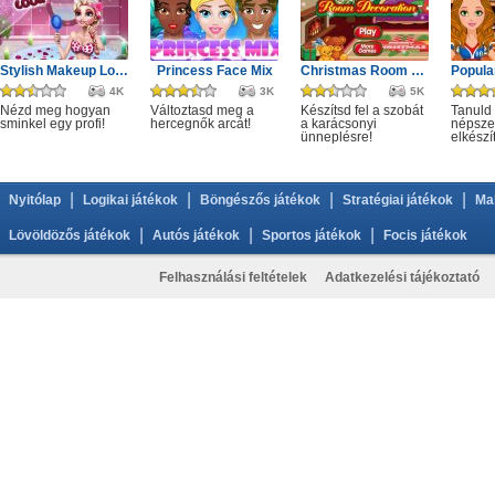
Stylish Makeup Look
Princess Face Mix
Christmas Room Decoration
4K
3K
5K
Nézd meg hogyan
Változtasd meg a
Készítsd fel a szobát
Tanuld
sminkel egy profi!
hercegnők arcát!
a karácsonyi
népszer
ünneplésre!
elkészí
|
|
|
|
Nyitólap
Logikai játékok
Böngészős játékok
Stratégiai játékok
Ma
|
|
|
Lövöldözős játékok
Autós játékok
Sportos játékok
Focis játékok
Felhasználási feltételek
Adatkezelési tájékoztató