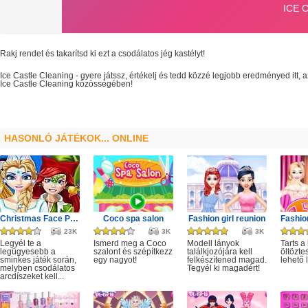
Rakj rendet és takarítsd ki ezt a csodálatos jég kastélyt!
Ice Castle Cleaning
- gyere játssz, értékelj és tedd közzé legjobb eredményed itt,
Ice Castle Cleaning
közösségében!
HASONLÓ JÁTÉKOK... ONLINE
Christmas Face Painting
Coco spa salon
Fashion girl reunion
23K
3K
3K
Legyél te a
Ismerd meg a Coco
Modell lányok
Tarts a
legügyesebb a
szalont és szépítkezz
találkjozójára kell
öltözte
sminkes játék során,
egy nagyot!
felkészítened magad.
lehető
melyben csodálatos
Tegyél ki magadért!
arcdíszeket kell...