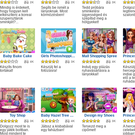
2K
2K
3K
Mindig is érdekelt,
Segíts be ismét a
Tedd próbára
Dolgoz
hogy hogyan kell
lányoknak. Most
sminkelési
legtren
elkészíteni a koreai
körmözésben!
ügyességed és
szalon
szupersztárok
szépítsd meg a
sminkjét?...
hölgyeket!
Baby Bake Cake
Girls Photoshopping Dressup
Mall Shopping Spree
4K
3K
4K
Készíts finom
Készülj fel a
Indulj egy plázás
Készülj
tortákat!
fotózásra!
ruhavásárlásra a
herceg
lányokkal!
indiai 
elő a l
ruhádat
Toy Shop
Baby Hazel Tree House
Design my Shoes
3K
4K
3K
Dolgozz most te is
Játssz a kisbabával
Tervezd meg a
A herc
egy játék boltban.
egy faházban!
cipőmet!
celebe
Most mindent te
jobban