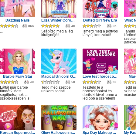
Dazzling Nails
Eliza Winter Coronation
Dotted Girl New Era
Winx N
86K
4K
6K
Szépítsd meg a jég
Ismerd meg a pöttyös
Tanuld
...
királynőjét!
lány új korszakát!
körömé
szépíté
játékba
Barbie Fairy Star
Magical Unicorn Grooming World
Love test horoscopes
Marc
4K
5K
3K
Láttál már barbie
Tedd még szebbé
Teszteld le a
Tedd 
tündét? Most
unikornisodat!
horoszkópokat és
színes
segíthetsz neki a
deríts ki kivel lenne a
márciu
szépítkezésben is!
legjobb a szerelem!
Korean Supermodel Makeup
Glow Halloween nails polish
Spa Day Makeup Artist