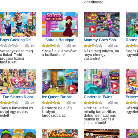
kiderítheted!
Boys Cooking Challenge
Saira's Boutique
Mommy Goes Shopping
1K
5K
6K
Versenyeztesd meg
Szolgáld ki a vevőket
Nézd meg milyen, ha
Segíts 
a fiúkat. Tedd
a butikodban!
anya elmegy
agyműt
próbára főzési
vásárolni!
tudásukat!
Fun Sisters Night
Ice Queen Bathroom Deco
Cinderella Twins Birth
6K
9K
5K
Tarts a lányokkal és
Rendezd be a jég
Ikrek születése
Készülj
csapj egy csajos
királynő
mindig fantasztikus
egyetem
estét!
fürdőszobáját!
dolog, de hatalmas
munka is. Segíts a
kismamának!...