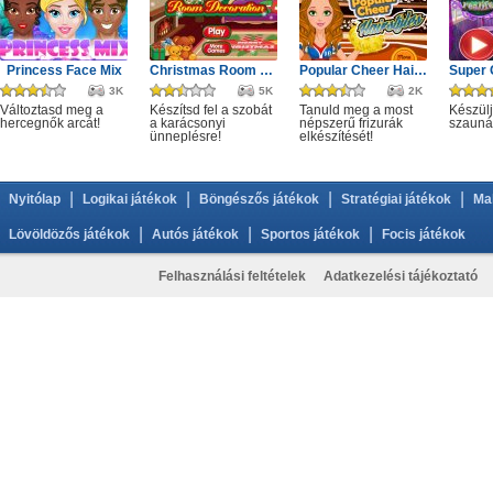
Princess Face Mix
Christmas Room Decoration
Popular Cheer Hairstyles
3K
5K
2K
Változtasd meg a
Készítsd fel a szobát
Tanuld meg a most
Készülj
hercegnők arcát!
a karácsonyi
népszerű frizurák
szauná
ünneplésre!
elkészítését!
|
|
|
|
Nyitólap
Logikai játékok
Böngészős játékok
Stratégiai játékok
Ma
|
|
|
Lövöldözős játékok
Autós játékok
Sportos játékok
Focis játékok
Felhasználási feltételek
Adatkezelési tájékoztató