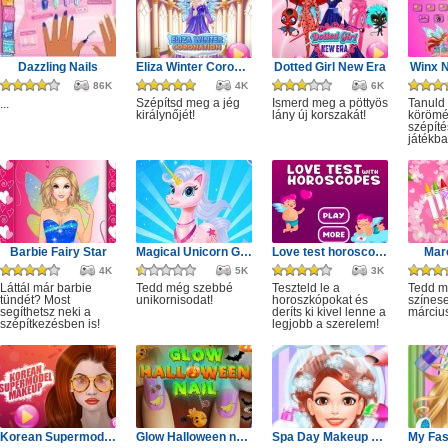
Dazzling Nails
Eliza Winter Coronation
Dotted Girl New Era
Winx N
86K
4K
6K
Szépítsd meg a jég
Ismerd meg a pöttyös
Tanuld
...
királynőjét!
lány új korszakát!
körömé
szépíté
játékba
Barbie Fairy Star
Magical Unicorn Grooming World
Love test horoscopes
Marc
4K
5K
3K
Láttál már barbie
Tedd még szebbé
Teszteld le a
Tedd 
tündét? Most
unikornisodat!
horoszkópokat és
színes
segíthetsz neki a
deríts ki kivel lenne a
márciu
szépítkezésben is!
legjobb a szerelem!
Korean Supermodel Makeup
Glow Halloween nails polish
Spa Day Makeup Artist