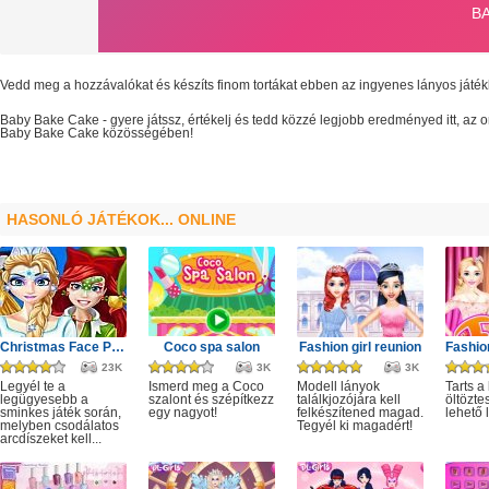
Vedd meg a hozzávalókat és készíts finom tortákat ebben az ingyenes lányos játé
Baby Bake Cake
- gyere játssz, értékelj és tedd közzé legjobb eredményed itt, az
Baby Bake Cake
közösségében!
HASONLÓ JÁTÉKOK... ONLINE
Christmas Face Painting
Coco spa salon
Fashion girl reunion
23K
3K
3K
Legyél te a
Ismerd meg a Coco
Modell lányok
Tarts a
legügyesebb a
szalont és szépítkezz
találkjozójára kell
öltözte
sminkes játék során,
egy nagyot!
felkészítened magad.
lehető
melyben csodálatos
Tegyél ki magadért!
arcdíszeket kell...