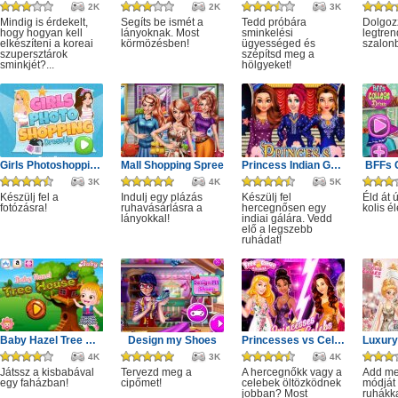
2K
2K
3K
Mindig is érdekelt,
Segíts be ismét a
Tedd próbára
Dolgoz
hogy hogyan kell
lányoknak. Most
sminkelési
legtren
elkészíteni a koreai
körmözésben!
ügyességed és
szalon
szupersztárok
szépítsd meg a
sminkjét?...
hölgyeket!
Girls Photoshopping Dressup
Mall Shopping Spree
Princess Indian Gala Fashion
BFFs 
3K
4K
5K
Készülj fel a
Indulj egy plázás
Készülj fel
Éld át 
fotózásra!
ruhavásárlásra a
hercegnősen egy
kolis él
lányokkal!
indiai gálára. Vedd
elő a legszebb
ruhádat!
Baby Hazel Tree House
Design my Shoes
Princesses vs Celebs Fashion Challenge
4K
3K
4K
Játssz a kisbabával
Tervezd meg a
A hercegnőkk vagy a
Add me
egy faházban!
cipőmet!
celebek öltözködnek
módját
jobban? Most
ruhákka