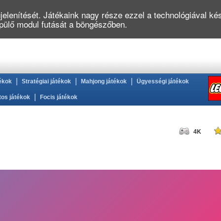
elenítését. Játékaink nagy része ezzel a technológiával kés
épülő modul futását a böngészőben.
|
|
|
ékok
Stratégiai játékok
Mahjong játékok
Ügyességi játékok
|
tos játékok
Focis játékok
4K