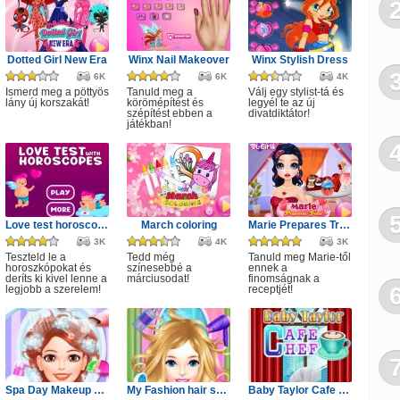
Dotted Girl New Era
Winx Nail Makeover
Winx Stylish Dress
6K
6K
4K
Ismerd meg a pöttyös
Tanuld meg a
Válj egy stylist-tá és
lány új korszakát!
körömépítést és
legyél te az új
szépítést ebben a
divatdiktátor!
játékban!
Love test horoscopes
March coloring
Marie Prepares Treat
3K
4K
3K
Teszteld le a
Tedd még
Tanuld meg Marie-től
horoszkópokat és
színesebbé a
ennek a
deríts ki kivel lenne a
márciusodat!
finomságnak a
legjobb a szerelem!
receptjét!
Spa Day Makeup Artist
My Fashion hair salon
Baby Taylor Cafe Chef