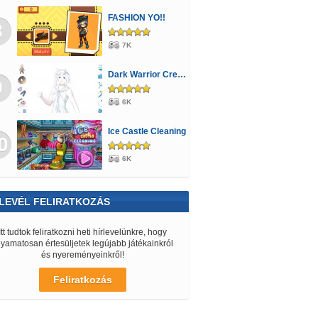
FASHION YO!!
8
7K
Dark Warrior Creator
9
6K
Ice Castle Cleaning
0
6K
LEVÉL FELIRATKOZÁS
Itt tudtok feliratkozni heti hírlevelünkre, hogy
lyamatosan értesüljetek legújabb játékainkról
és nyereményeinkről!
Feliratkozás