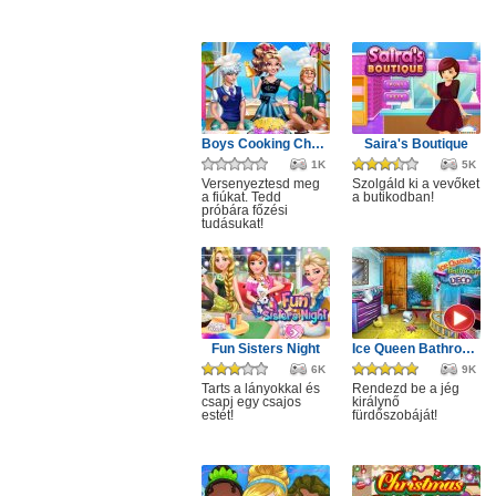
Boys Cooking Challenge
Saira's Boutique
1K
5K
Versenyeztesd meg
Szolgáld ki a vevőket
a fiúkat. Tedd
a butikodban!
próbára főzési
tudásukat!
Fun Sisters Night
Ice Queen Bathroom Deco
6K
9K
Tarts a lányokkal és
Rendezd be a jég
csapj egy csajos
királynő
estét!
fürdőszobáját!