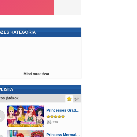
SZES KATEGÓRIA
ario
Angry Birds
Spongyabob
nster High
Mahjong
Jégvarázs
ndőrös
Dorás
Majmos
Szerelmes
Mind mutatása
atos
Cápás
Orvosos
Scooby Doo
atag
Golyós
Lovas
Tankos
Violetta
LISTA
toon Network
Puzzle
Sakk
Ben 10
os játékok
 és Jerry
Logikai
Állatkertes
Pou
Princesses Graduation Party Night
1
ácsony
Farmos
Lövöldözős
Kiszolgálós
33K
amionos
Rajzolós
Princess Mermaid Mommy Birth