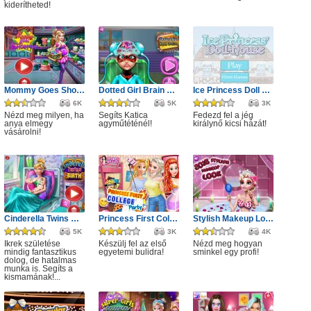
kiderítheted!
Mommy Goes Shopping
Dotted Girl Brain Doctor
Ice Princess Doll House
6K
5K
3K
Nézd meg milyen, ha
Segíts Katica
Fedezd fel a jég
anya elmegy
agyműtéténél!
királynő kicsi házát!
vásárolni!
Cinderella Twins Birth
Princess First College Party
Stylish Makeup Look
5K
3K
4K
Ikrek születése
Készülj fel az első
Nézd meg hogyan
mindig fantasztikus
egyetemi bulidra!
sminkel egy profi!
dolog, de hatalmas
munka is. Segíts a
kismamának!...