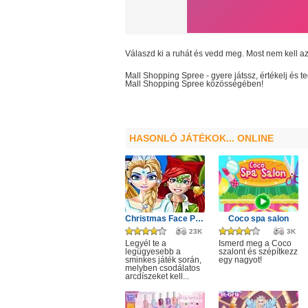
Válaszd ki a ruhát és vedd meg. Most nem kell a
Mall Shopping Spree
- gyere játssz, értékelj és
Mall Shopping Spree
közösségében!
HASONLÓ JÁTÉKOK... ONLINE
Christmas Face Painting
Coco spa salon
23K
3K
Legyél te a
Ismerd meg a Coco
legügyesebb a
szalont és szépítkezz
sminkes játék során,
egy nagyot!
melyben csodálatos
arcdíszeket kell...