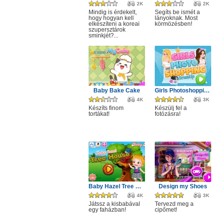
2K
2K
Mindig is érdekelt,
Segíts be ismét a
hogy hogyan kell
lányoknak. Most
elkészíteni a koreai
körmözésben!
szupersztárok
sminkjét?...
Baby Bake Cake
Girls Photoshopping Dressup
4K
3K
Készíts finom
Készülj fel a
tortákat!
fotózásra!
Baby Hazel Tree House
Design my Shoes
4K
3K
Játssz a kisbabával
Tervezd meg a
egy faházban!
cipőmet!