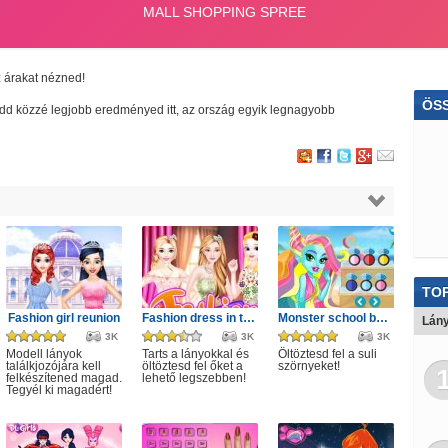
z árakat nézned!
ÖS
 tedd közzé legjobb eredményed itt, az ország egyik legnagyobb
M
Mo
Re
Von
Zuh
TOP
Car
Fashion girl reunion
Fashion dress in tulle style
Monster school beach party game
Lány
3K
3K
3K
Tom
Modell lányok
Tarts a lányokkal és
Öltöztesd fel a suli
találkjozójára kell
öltöztesd fel őket a
szörnyeket!
felkészítened magad.
lehető legszebben!
Kar
Tegyél ki magadért!
K