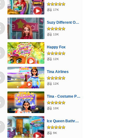
2
17K
Suzy Different Outfit Events
3
13K
Happy Fox
4
12K
Tina Airlines
5
12K
Tina - Costume Party
6
10K
Ice Queen Bathroom Deco
7
9K