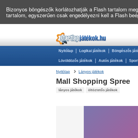
Bizonyos böngészők korlátozhatják a Flash tartalom megj
tartalom, egyszerűen csak engedélyezni kell a Flash be
|
|
Nyitólap
Logikai játékok
Böngészős ját
|
|
Lövöldözős játékok
Autós játékok
Spor
Nyitólap
Lányos játékok
Mall Shopping Spree
lányos játékok
öltöztetős játékok