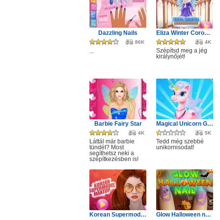
Dazzling Nails
Eliza Winter Coronation
86K
4K
Szépítsd meg a jég
...
királynőjét!
Barbie Fairy Star
Magical Unicorn Grooming World
4K
5K
Láttál már barbie
Tedd még szebbé
tündét? Most
unikornisodat!
segíthetsz neki a
szépítkezésben is!
Korean Supermodel Makeup
Glow Halloween nails polish