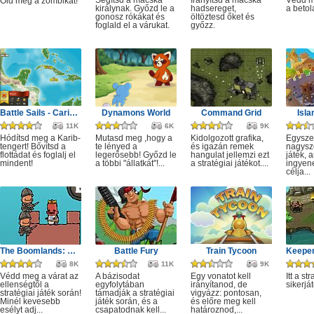
Segítsd a macska
Irányítsd a macska
Védd m
Öld meg a zombikat!
királynak. Győzd le a
hadsereget,
a betol
gonosz rókákat és
öltöztesd őket és
foglald el a várukat.
győzz.
Battle Sails - Caribbean Heroes
Dynamons World
Command Grid
Isla
11K
6K
9K
Hódítsd meg a Karib-
Mutasd meg ,hogy a
Kidolgozott grafika,
Egysze
tengert! Bővítsd a
te lényed a
és igazán remek
nagysze
flottádat és foglalj el
legerősebb! Győzd le
hangulat jellemzi ezt
játék, 
mindent!
a többi "állatkát"!...
a stratégiai játékot....
ingyene
célja...
The Boomlands: World Wars
Battle Fury
Train Tycoon
8K
11K
9K
Védd meg a várat az
A bázisodat
Egy vonatot kell
Itt a st
ellenségtől a
egyfolytában
irányítanod, de
sikerját
stratégiai játék során!
támadják a stratégiai
vigyázz: pontosan,
Minél kevesebb
játék során, és a
és előre meg kell
esélyt adj...
csapatodnak kell...
határoznod,...