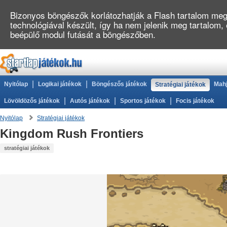
Bizonyos böngészők korlátozhatják a Flash tartalom megj
technológiával készült, így ha nem jelenik meg tartalom,
beépülő modul futását a böngészőben.
|
|
Nyitólap
Logikai játékok
Böngészős játékok
Mahj
Stratégiai játékok
|
|
|
Lövöldözős játékok
Autós játékok
Sportos játékok
Focis játékok
Nyitólap
Stratégiai játékok
Kingdom Rush Frontiers
stratégiai játékok