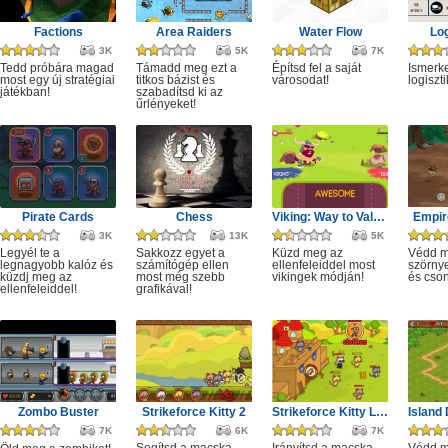
Factions
Area Raiders
Water Flow
Log
3K
5K
7K
Tedd próbára magad
Támadd meg ezt a
Építsd fel a saját
Ismerk
most egy új stratégiai
titkos bázist és
városodat!
logiszt
játékban!
szabadítsd ki az
űrlényeket!
Pirate Cards
Chess
Viking: Way to Valhalla
Empir
3K
13K
5K
Legyél te a
Sakkozz egyet a
Küzd meg az
Védd m
legnagyobb kalóz és
számítógép ellen
ellenfeleiddel most
szörnye
küzdj meg az
most még szebb
vikingek módján!
és csont
ellenfeleiddel!
grafikával!
Zombo Buster
Strikeforce Kitty 2
Strikeforce Kitty Last Stand
7K
6K
7K