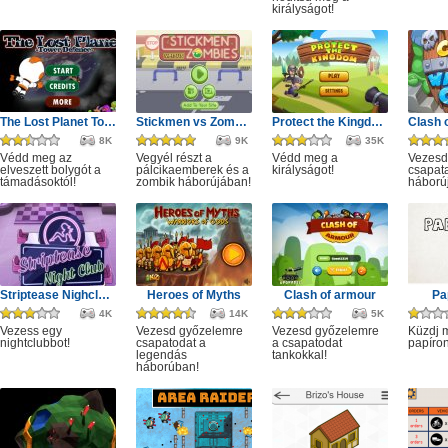
királyságot!
The Lost Planet Tower Defense
Stickmen vs Zombies
Protect the Kingdom
8K
9K
35K
Védd meg az
Vegyél részt a
Védd meg a
Vezesd
elveszett bolygót a
pálcikaemberek és a
királyságot!
csapata
támadásoktól!
zombik háborújában!
háború
Striptease Nighclub Manager
Heroes of Myths
Clash of armour
Pa
4K
14K
5K
Vezess egy
Vezesd győzelemre
Vezesd győzelemre
Küzdj 
nightclubbot!
csapatodat a
a csapatodat
papíron
legendás
tankokkal!
háborúban!