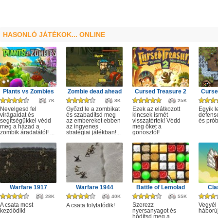
HASONLÓ JÁTÉKOK... ONLINE
Plants vs Zombies
Zombie dead ahead
Cursed Treasure 2
Curse
7K
8K
25K
Nevelgesd fel
Győzd le a zombikat
Ezek az elátkozott
Egyik l
virágaidat és
és szabadítsd meg
kincsek ismét
defense
segítségükkel védd
az embereket ebben
visszatértek! Védd
és prób
meg a házad a
az ingyenes
meg őket a
zombik áradatától! ...
stratégiai játékban!...
gonosztól!
Warfare 1917
Warfare 1944
Battle of Lemolad
Cla
28K
40K
55K
A csata most
Szerezz
Vegyél 
A csata folytatódik!
kezdődik!
nyersanyagot és
háború
hódítsd meg a