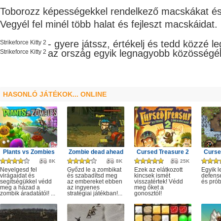
Toborozz képességekkel rendelkező macskákat és g
Vegyél fel minél több halat és fejleszt macskáidat.
- gyere játssz, értékelj és tedd közzé l
Strikeforce Kitty 2
az ország egyik legnagyobb
közösségé
Strikeforce Kitty 2
HASONLÓ JÁTÉKOK... ONLINE
Plants vs Zombies
Zombie dead ahead
Cursed Treasure 2
Curse
8K
8K
25K
Nevelgesd fel
Győzd le a zombikat
Ezek az elátkozott
Egyik l
virágaidat és
és szabadítsd meg
kincsek ismét
defense
segítségükkel védd
az embereket ebben
visszatértek! Védd
és prób
meg a házad a
az ingyenes
meg őket a
zombik áradatától! ...
stratégiai játékban!...
gonosztól!