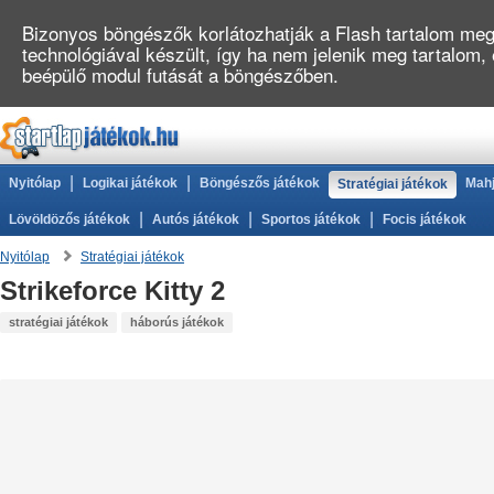
Bizonyos böngészők korlátozhatják a Flash tartalom megj
technológiával készült, így ha nem jelenik meg tartalom,
beépülő modul futását a böngészőben.
|
|
Nyitólap
Logikai játékok
Böngészős játékok
Mahj
Stratégiai játékok
|
|
|
Lövöldözős játékok
Autós játékok
Sportos játékok
Focis játékok
Nyitólap
Stratégiai játékok
Strikeforce Kitty 2
stratégiai játékok
háborús játékok