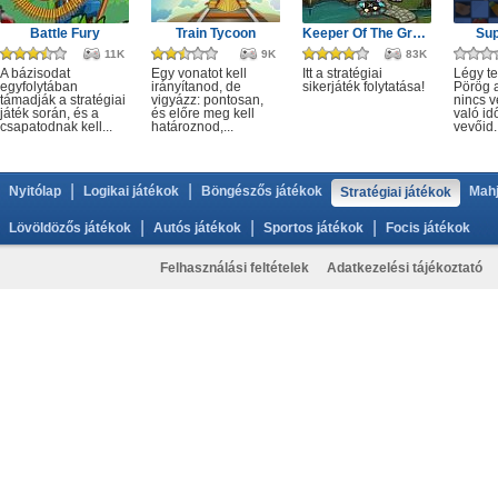
Battle Fury
Train Tycoon
Keeper Of The Grove 2
Sup
11K
9K
83K
A bázisodat
Egy vonatot kell
Itt a stratégiai
Légy te
egyfolytában
irányítanod, de
sikerjáték folytatása!
Pörög a
támadják a stratégiai
vigyázz: pontosan,
nincs v
játék során, és a
és előre meg kell
való idő
csapatodnak kell...
határoznod,...
vevőid..
|
|
Nyitólap
Logikai játékok
Böngészős játékok
Mahj
Stratégiai játékok
|
|
|
Lövöldözős játékok
Autós játékok
Sportos játékok
Focis játékok
Felhasználási feltételek
Adatkezelési tájékoztató