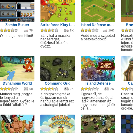
Zombo Buster
Strikeforce Kitty Last Stand
Island Defense tower
Brav
7K
7K
10K
Irányítsd a macska
Védd meg a szigeted
Harcolj
Öld meg a zombikat!
hadsereget,
a betolakodóktól.
Állítsd
öltöztesd őket és
fejére 
győzz.
egyszer
támadn
Dynamons World
Command Grid
Island Defense
Ca
6K
9K
7K
Mutasd meg ,hogy a
Kidolgozott grafika,
Egyszerű, de
Ezen st
te lényed a
és igazán remek
nagyszerű stratégiai
során 
legerősebb! Győzd le
hangulat jellemzi ezt
játék, amelyben az
fogják 
a többi "állatkát"!...
a stratégiai játékot....
ingyenes online játék
támadni
célja...
örökké.