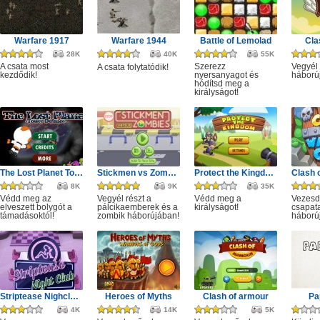
Warfare 1917
Warfare 1944
Battle of Lemolad
Cla
28K
40K
55K
A csata most
Szerezz
Vegyél 
A csata folytatódik!
kezdődik!
nyersanyagot és
háború
hódítsd meg a
királyságot!
The Lost Planet Tower Defense
Stickmen vs Zombies
Protect the Kingdom
8K
9K
35K
Védd meg az
Vegyél részt a
Védd meg a
Vezesd
elveszett bolygót a
pálcikaemberek és a
királyságot!
csapata
támadásoktól!
zombik háborújában!
háború
Striptease Nighclub Manager
Heroes of Myths
Clash of armour
Pa
4K
14K
5K