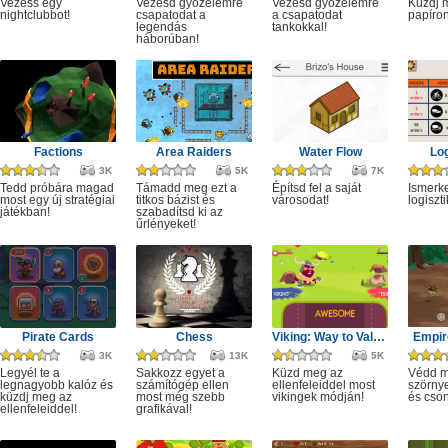
Vezess egy
Vezesd győzelemre
Vezesd győzelemre
Küzdj 
nightclubbot!
csapatodat a
a csapatodat
papíron
legendás
tankokkal!
háborúban!
Factions
Area Raiders
Water Flow
Log
3K
5K
7K
Tedd próbára magad
Támadd meg ezt a
Építsd fel a saját
Ismerk
most egy új stratégiai
titkos bázist és
városodat!
logiszt
játékban!
szabadítsd ki az
űrlényeket!
Pirate Cards
Chess
Viking: Way to Valhalla
Empir
3K
13K
5K
Legyél te a
Sakkozz egyet a
Küzd meg az
Védd m
legnagyobb kalóz és
számítógép ellen
ellenfeleiddel most
szörnye
küzdj meg az
most még szebb
vikingek módján!
és csont
ellenfeleiddel!
grafikával!