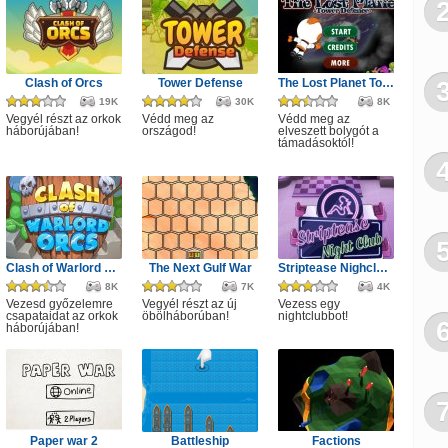
Clash of Orcs
Tower Defense
The Lost Planet Tower Defense
19K
30K
8K
Vegyél részt az orkok
Védd meg az
Védd meg az
háborújában!
országod!
elveszett bolygót a
támadásoktól!
Clash of Warlord Orcs
The Next Gulf War
Striptease Nighclub Manager
8K
7K
4K
Vezesd győzelemre
Vegyél részt az új
Vezess egy
csapataidat az orkok
öbölháborúban!
nightclubbot!
háborújában!
Paper war 2
Battleship
Factions