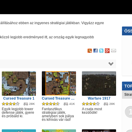
állításához ebben az ingyenes stratégiai játékban. Vigyázz egyre
ÖS
dd közzé legjobb eredményed itt, az ország egyik legnagyobb
Bar
Goly
TOP
Stra
Cursed Treasure 1
Cursed Treasure Level Pack
Warfare 1917
28K
41K
28K
Egyik legjobb tower
Fantasztikus
A csata most
defense játék, gyere
stratégiai játék,
kezdődik!
és próbáld ki.
amelyben sok pálya
és kihívás vár rád!