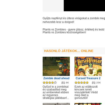
Gyűjts napfényt és ültess virágokat a zombik meg
nehezebb lesz a dolgod!
Plants vs Zombies
- gyere játssz, értékelj és te
Plants vs Zombies
közösségében!
HASONLÓ JÁTÉKOK... ONLINE
Zombie dead ahead
Cursed Treasure 2
8K
25K
Győzd le a zombikat
Ezek az elátkozott
és szabadítsd meg
kincsek ismét
az embereket ebben
visszatértek! Védd
az ingyenes
meg őket a
stratégiai játékban!...
gonosztól!