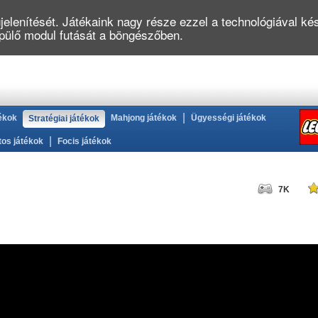
elenítését. Játékaink nagy része ezzel a technológiával kés
épülő modul futását a böngészőben.
|
ékok
Mahjong játékok
Ügyességi játékok
Stratégiai játékok
|
tos játékok
Focis játékok
7K