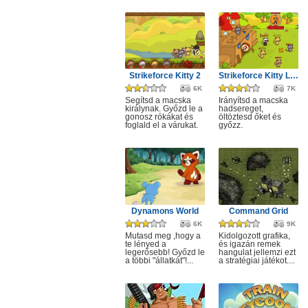
Strikeforce Kitty 2
Strikeforce Kitty Last Stand
6K
7K
Segítsd a macska
Irányítsd a macska
királynak. Győzd le a
hadsereget,
gonosz rókákat és
öltöztesd őket és
foglald el a várukat.
győzz.
Dynamons World
Command Grid
6K
9K
Mutasd meg ,hogy a
Kidolgozott grafika,
te lényed a
és igazán remek
legerősebb! Győzd le
hangulat jellemzi ezt
a többi "állatkát"!...
a stratégiai játékot....