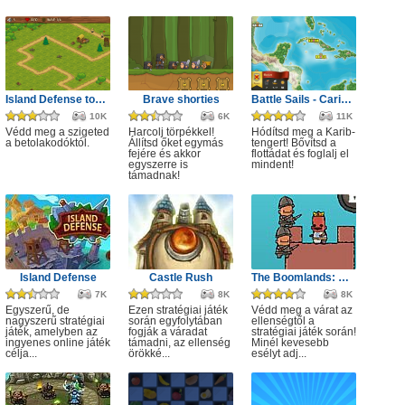
Island Defense tower
Brave shorties
Battle Sails - Caribbean Heroes
10K
6K
11K
Védd meg a szigeted
Harcolj törpékkel!
Hódítsd meg a Karib-
a betolakodóktól.
Állítsd őket egymás
tengert! Bővítsd a
fejére és akkor
flottádat és foglalj el
egyszerre is
mindent!
támadnak!
Island Defense
Castle Rush
The Boomlands: World Wars
7K
8K
8K
Egyszerű, de
Ezen stratégiai játék
Védd meg a várat az
nagyszerű stratégiai
során egyfolytában
ellenségtől a
játék, amelyben az
fogják a váradat
stratégiai játék során!
ingyenes online játék
támadni, az ellenség
Minél kevesebb
célja...
örökké...
esélyt adj...