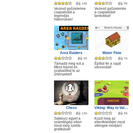
14K
5K
Vezesd győzelemre
Vezesd győzelemre
csapatodat a
a csapatodat
legendás
tankokkal!
háborúban!
Area Raiders
Water Flow
5K
7K
Támadd meg ezt a
Építsd fel a saját
titkos bázist és
városodat!
szabadítsd ki az
űrlényeket!
Chess
Viking: Way to Valhalla
13K
5K
Sakkozz egyet a
Küzd meg az
számítógép ellen
ellenfeleiddel most
most még szebb
vikingek módján!
grafikával!