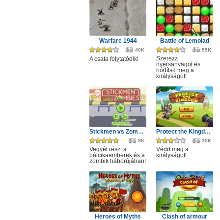
Warfare 1944
Battle of Lemolad
40K
55K
Szerezz
A csata folytatódik!
nyersanyagot és
hódítsd meg a
királyságot!
Stickmen vs Zombies
Protect the Kingdom
9K
35K
Vegyél részt a
Védd meg a
pálcikaemberek és a
királyságot!
zombik háborújában!
Heroes of Myths
Clash of armour