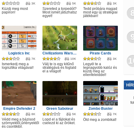
3K
5K
3K
Küzdj meg most
Szereted a torpedót?
Tedd próbára magad
papíron!
Most ismét játszhatsz
most egy új stratégiai
egyet!
játékban!
Logistics Inc
Civilizations Wars Master Edition
Pirate Cards
1
7K
10K
3K
Ismerkedj meg a
Válj te is egy kitűnő
Legyél te a
logisztika világával!
stratégává és foglald
legnagyobb kalóz és
el a világot!
küzdj meg az
ellenfeleiddel!
HÍR
fo
Empire Defender 2
Green Saboteur
Zombo Buster
8K
5K
7K
Védd meg a bázisod
Lopd el a fájlokat és
Öld meg a zombikat!
szörnyektől,űrlényektől
cselezd ki az őröket.
és csontiktól.