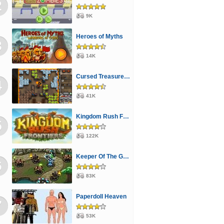
2
9K
Heroes of Myths
3
14K
Cursed Treasure Level Pack
4
41K
Kingdom Rush Frontiers
5
122K
Keeper Of The Grove 2
6
83K
Paperdoll Heaven
7
53K