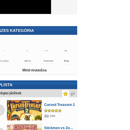
SZES KATEGÓRIA
bie
Zuhatag
Olimpiai
Öltöztetős
ós
Lövöldözős
Fiús
Violetta
Pónis
Mind mutatása
LISTA
tégiai játékok
Cursed Treasure 2
1
25K
Stickmen vs Zombies