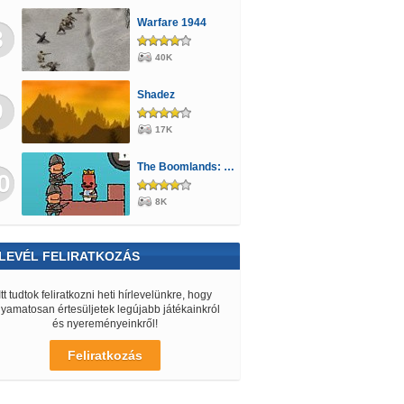
Warfare 1944
8
40K
Shadez
9
17K
The Boomlands: World Wars
0
8K
LEVÉL FELIRATKOZÁS
Itt tudtok feliratkozni heti hírlevelünkre, hogy
lyamatosan értesüljetek legújabb játékainkról
és nyereményeinkről!
Feliratkozás