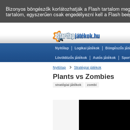
Bizonyos böngészők korlátozhatják a Flash tartalom megj
tartalom, egyszerűen csak engedélyezni kell a Flash be
|
|
Nyitólap
Logikai játékok
Böngészős ját
|
|
Lövöldözős játékok
Autós játékok
Spor
Nyitólap
Stratégiai játékok
Plants vs Zombies
stratégiai játékok
zombi