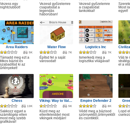
Vezess egy
Vezesd győzelemre
Vezesd győzelemre
Szerete
nightclubbot!
csapatodat a
a csapatodat
Most is
legendás
tankokkal!
egyet!
háborúban!
Area Raiders
Water Flow
Logistics Inc
5K
7K
7K
Támadd meg ezt a
Építsd fel a saját
Ismerkedj meg a
Válj te 
titkos bázist és
városodat!
logisztika világával!
stratég
szabadítsd ki az
el a vil
űrlényeket!
Chess
Viking: Way to Valhalla
Empire Defender 2
Gree
13K
5K
8K
Sakkozz egyet a
Küzd meg az
Védd meg a bázisod
Lopd el
számítógép ellen
ellenfeleiddel most
szörnyektől,űrlényektől
cselezd
most még szebb
vikingek módján!
és csontiktól.
grafikával!