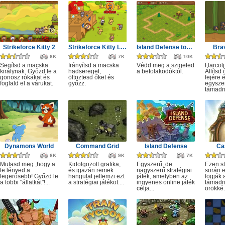
Strikeforce Kitty 2
Strikeforce Kitty Last Stand
Island Defense tower
Brav
6K
7K
10K
Segítsd a macska
Irányítsd a macska
Védd meg a szigeted
Harcolj
királynak. Győzd le a
hadsereget,
a betolakodóktól.
Állítsd
gonosz rókákat és
öltöztesd őket és
fejére 
foglald el a várukat.
győzz.
egyszer
támadn
Dynamons World
Command Grid
Island Defense
Ca
6K
9K
7K
Mutasd meg ,hogy a
Kidolgozott grafika,
Egyszerű, de
Ezen st
te lényed a
és igazán remek
nagyszerű stratégiai
során 
legerősebb! Győzd le
hangulat jellemzi ezt
játék, amelyben az
fogják 
a többi "állatkát"!...
a stratégiai játékot....
ingyenes online játék
támadni
célja...
örökké.