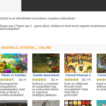
Győzd le az ellenfeledet most ebben a papíros háborúban!
Paper war 2
Paper war 2
- gyere játssz, értékelj és tedd közzé legjobb eredményed
közösségében!
HASONLÓ JÁTÉKOK... ONLINE
Plants vs Zombies
Zombie dead ahead
Cursed Treasure 2
Curse
8K
8K
25K
Nevelgesd fel
Győzd le a zombikat
Ezek az elátkozott
Egyik l
virágaidat és
és szabadítsd meg
kincsek ismét
defense
segítségükkel védd
az embereket ebben
visszatértek! Védd
és prób
meg a házad a
az ingyenes
meg őket a
zombik áradatától! ...
stratégiai játékban!...
gonosztól!