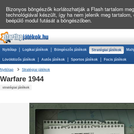
Bizonyos böngészők korlátozhatják a Flash tartalom megj
technológiával készült, így ha nem jelenik meg tartalom,
beépülő modul futását a böngészőben.
|
|
Nyitólap
Logikai játékok
Böngészős játékok
Mahj
Stratégiai játékok
|
|
|
Lövöldözős játékok
Autós játékok
Sportos játékok
Focis játékok
Nyitólap
Stratégiai játékok
Warfare 1944
stratégiai játékok