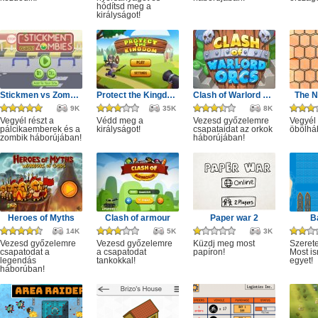
hódítsd meg a
királyságot!
Stickmen vs Zombies
Protect the Kingdom
Clash of Warlord Orcs
The N
9K
35K
8K
Vegyél részt a
Védd meg a
Vezesd győzelemre
Vegyél 
pálcikaemberek és a
királyságot!
csapataidat az orkok
öbölhá
zombik háborújában!
háborújában!
Heroes of Myths
Clash of armour
Paper war 2
B
14K
5K
3K
Vezesd győzelemre
Vezesd győzelemre
Küzdj meg most
Szerete
csapatodat a
a csapatodat
papíron!
Most is
legendás
tankokkal!
egyet!
háborúban!