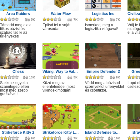
Area Raiders
Water Flow
Logistics Inc
5K
7K
7K
Támadd meg ezt a
Építsd fel a saját
Ismerkedj meg a
Válj te 
titkos bázist és
városodat!
logisztika világával!
stratég
szabadítsd ki az
el a vil
űrlényeket!
Chess
Viking: Way to Valhalla
Empire Defender 2
Gree
13K
5K
8K
Sakkozz egyet a
Küzd meg az
Védd meg a bázisod
Lopd el
számítógép ellen
ellenfeleiddel most
szörnyektől,űrlényektől
cselezd
most még szebb
vikingek módján!
és csontiktól.
grafikával!
Strikeforce Kitty 2
Strikeforce Kitty Last Stand
Island Defense tower
Brav
6K
7K
10K