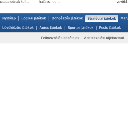
csapatodnak kell...
határoznod,...
vevőid..
|
|
Nyitólap
Logikai játékok
Böngészős játékok
Mahj
Stratégiai játékok
|
|
|
Lövöldözős játékok
Autós játékok
Sportos játékok
Focis játékok
Felhasználási feltételek
Adatkezelési tájékoztató