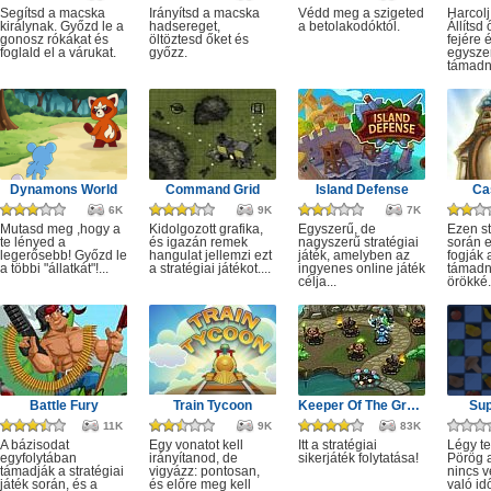
Segítsd a macska
Irányítsd a macska
Védd meg a szigeted
Harcolj
királynak. Győzd le a
hadsereget,
a betolakodóktól.
Állítsd
gonosz rókákat és
öltöztesd őket és
fejére 
foglald el a várukat.
győzz.
egyszer
támadn
Dynamons World
Command Grid
Island Defense
Ca
6K
9K
7K
Mutasd meg ,hogy a
Kidolgozott grafika,
Egyszerű, de
Ezen st
te lényed a
és igazán remek
nagyszerű stratégiai
során 
legerősebb! Győzd le
hangulat jellemzi ezt
játék, amelyben az
fogják 
a többi "állatkát"!...
a stratégiai játékot....
ingyenes online játék
támadni
célja...
örökké.
Battle Fury
Train Tycoon
Keeper Of The Grove 2
Sup
11K
9K
83K
A bázisodat
Egy vonatot kell
Itt a stratégiai
Légy te
egyfolytában
irányítanod, de
sikerjáték folytatása!
Pörög a
támadják a stratégiai
vigyázz: pontosan,
nincs v
játék során, és a
és előre meg kell
való idő