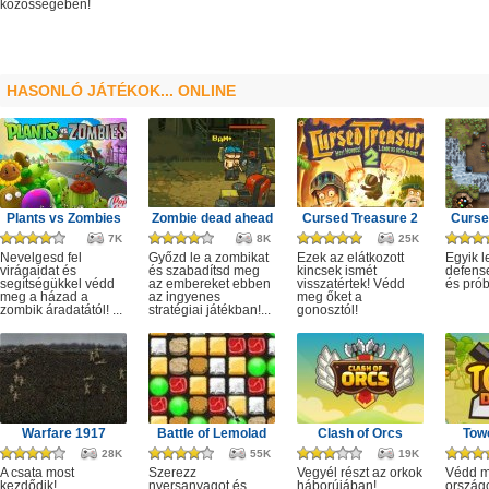
közösségében!
HASONLÓ JÁTÉKOK... ONLINE
Plants vs Zombies
Zombie dead ahead
Cursed Treasure 2
Curse
7K
8K
25K
Nevelgesd fel
Győzd le a zombikat
Ezek az elátkozott
Egyik l
virágaidat és
és szabadítsd meg
kincsek ismét
defense
segítségükkel védd
az embereket ebben
visszatértek! Védd
és prób
meg a házad a
az ingyenes
meg őket a
zombik áradatától! ...
stratégiai játékban!...
gonosztól!
Warfare 1917
Battle of Lemolad
Clash of Orcs
Tow
28K
55K
19K
A csata most
Szerezz
Vegyél részt az orkok
Védd m
kezdődik!
nyersanyagot és
háborújában!
ország