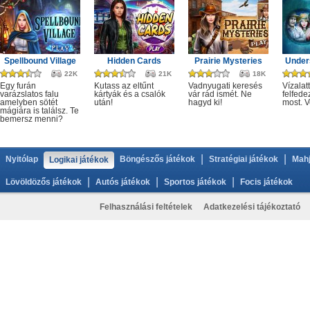
Spellbound Village
Hidden Cards
Prairie Mysteries
Under
22K
21K
18K
Egy furán
Kutass az eltűnt
Vadnyugati keresés
Vízalatt
varázslatos falu
kártyák és a csalók
vár rád ismét. Ne
felfede
amelyben sötét
után!
hagyd ki!
most. V
mágiára is találsz. Te
bemersz menni?
|
|
Nyitólap
Böngészős játékok
Stratégiai játékok
Mahj
Logikai játékok
|
|
|
Lövöldözős játékok
Autós játékok
Sportos játékok
Focis játékok
Felhasználási feltételek
Adatkezelési tájékoztató