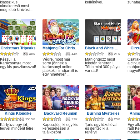
klasszikus
kellékével.
zuhata
aknakereső most
még több kihívást...
Christmas Tripeaks
Mahjong For Christmas
Black and White Mahjong 3
Circ
40K
44K
21K
Készülj a
Végre, most már
Mahjongozz most
Csatla
Karácsonyra most
sorra jönnek a
feketén fehéren!
a cirku
egy kis pasziánsszal!
karácsonyi online
Több mint 300 pálya
mahjon
játékok, mindjárt itt is
vár rád!
nagyot!
egy hihetetlen...
Kings Klondike
Backyard Reunion
Burning Mysteries
Anima
1519K
37K
29K
Kártyázz egy jót,
Kapcsolódj ki egy kis
Tarts egy tűzoltóval
Egy áll
tegyél mindent félre!
keresgéléssel a
és derítsd ki a
rád! Ke
találkozón!
rejtélyt!
monda