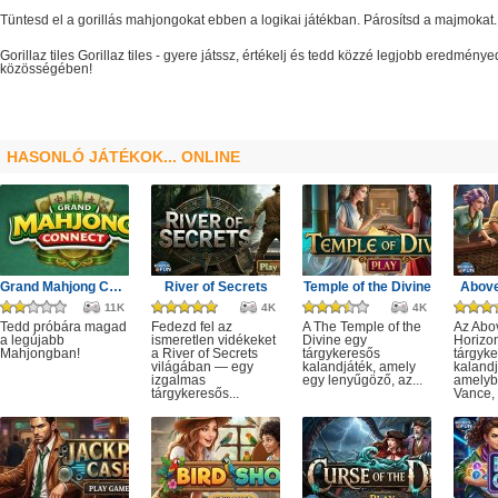
Tüntesd el a gorillás mahjongokat ebben a logikai játékban. Párosítsd a majmoka
Gorillaz tiles
Gorillaz tiles
- gyere játssz, értékelj és tedd közzé legjobb eredménye
közösségében!
HASONLÓ JÁTÉKOK... ONLINE
Grand Mahjong Connect
River of Secrets
Temple of the Divine
Above
11K
4K
4K
Tedd próbára magad
Fedezd fel az
A The Temple of the
Az Abo
a legújabb
ismeretlen vidékeket
Divine egy
Horizo
Mahjongban!
a River of Secrets
tárgykeresős
tárgyk
világában — egy
kalandjáték, amely
kalandj
izgalmas
egy lenyűgöző, az...
amelyb
tárgykeresős...
Vance, 