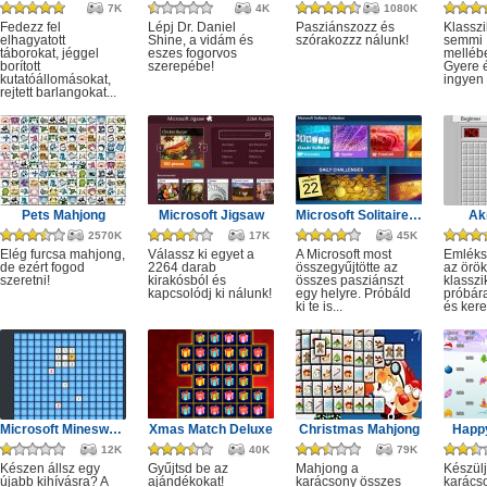
7K
4K
1080K
Fedezz fel
Lépj Dr. Daniel
Pasziánszozz és
Klassz
elhagyatott
Shine, a vidám és
szórakozzz nálunk!
semmi
táborokat, jéggel
eszes fogorvos
melléb
borított
szerepébe!
Gyere é
kutatóállomásokat,
ingyen e
rejtett barlangokat...
Pets Mahjong
Microsoft Jigsaw
Microsoft Solitaire Collection
Ak
2570K
17K
45K
Elég furcsa mahjong,
Válassz ki egyet a
A Microsoft most
Emléks
de ezért fogod
2264 darab
összegyűjtötte az
az örök
szeretni!
kirakósból és
összes pasziánszt
klassz
kapcsolódj ki nálunk!
egy helyre. Próbáld
próbár
ki te is...
és kere
Microsoft Minesweeper
Xmas Match Deluxe
Christmas Mahjong
Happ
12K
40K
79K
Készen állsz egy
Gyűjtsd be az
Mahjong a
Készülj
újabb kihívásra? A
ajándékokat!
karácsony összes
karácso