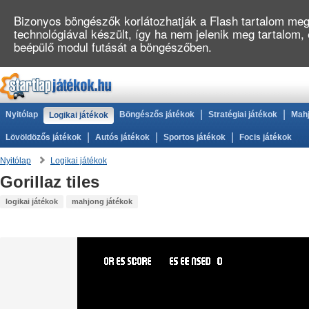
Bizonyos böngészők korlátozhatják a Flash tartalom megj
technológiával készült, így ha nem jelenik meg tartalom,
beépülő modul futását a böngészőben.
|
|
Nyitólap
Böngészős játékok
Stratégiai játékok
Mahj
Logikai játékok
|
|
|
Lövöldözős játékok
Autós játékok
Sportos játékok
Focis játékok
Nyitólap
Logikai játékok
Gorillaz tiles
logikai játékok
mahjong játékok