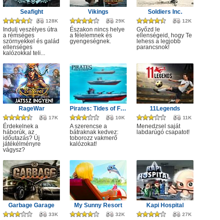
Seafight
Vikings
Soldiers Inc.
128K
29K
12K
Indulj veszélyes útra
Északon nincs helye
Győzd le
a rémséges
a félelemnek és
ellenségeid, hogy Te
szörnyekkel és galád
gyengeségnek.
lehess a legjobb
ellenséges
parancsnok!
kalózokkal teli...
RageWar
Pirates: Tides of Fortune
11Legends
17K
10K
11K
Érdekelnek a
A szerencse a
Menedzsel saját
háborúk, az
bátraknak kedvez:
labdarúgó csapatot!
időutazás? Új
toborozz vakmerő
játékélményre
kalózokat!
vágysz?
Garbage Garage
My Sunny Resort
Kapi Hospital
33K
32K
27K