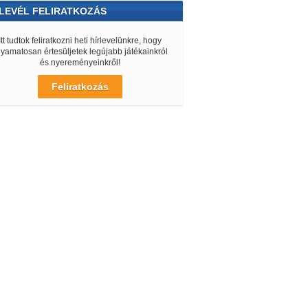
LEVÉL FELIRATKOZÁS
Itt tudtok feliratkozni heti hírlevelünkre, hogy
lyamatosan értesüljetek legújabb játékainkról
és nyereményeinkről!
Feliratkozás