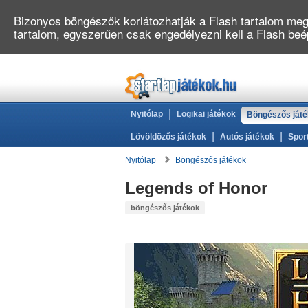
Bizonyos böngészők korlátozhatják a Flash tartalom megj
tartalom, egyszerűen csak engedélyezni kell a Flash be
|
Nyitólap
Logikai játékok
Böngészős ját
|
|
Lövöldözős játékok
Autós játékok
Spor
Nyitólap
Böngészős játékok
Legends of Honor
böngészős játékok