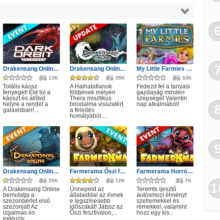
Drakensang Online - Protegit zűrzavar
Drakensang Online - A Halhatatlanok árnya
My Little Farmies Valentin nap
13K
55K
33K
Totális káosz
A Halhatatlanok
Fedezd fel a tanyasi
fenyeget! Éld túl a
földjének mélyén
gazdaság minden
káoszt és állítsd
Thera misztikus
szépségét Valentin
helyre a rendet a
birodalma visszatért
nap alkalmából!
galaxisban!...
a feledés
homályából....
Drakensang Online - Első szezon
Farmerama Őszi fesztivál
Farmerama Horror moziéj
25K
12K
7K
1
A Drakensang Online
Ünnepeld az
Teremts ijesztő
bemutatja a
állataiddal az évnek
autósmozi élményt
szezonbérlet első
e legszínesebb
szellemekkel és
szezonját! Az
időszakát! Játssz az
rémekkel, valamint
izgalmas és
Őszi fesztiválon,...
hozz egy kis...
exkluzív...