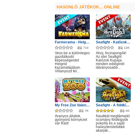
HASONLÓ JÁTÉKOK... ONLINE
Farmerama - Helgrid utazása
Seafight - Kalózok Kupája: Óceán bajnokai
710
12K
Vess be a különleges
Ahoj, focirajongók!
gazdálkodó
Az idei Seafight
képességeidet
Kalózok Kupája
Helgrid
minden eddiginél
kazamatájában.
látványosabb...
Villanyozd fel...
My Free Zoo Valentin nap
Seafight - A földkígyó éve
7K
6K
Aranyos állatok,
Nautikát megtámadó
gyönyörű környezet
ocsmány földkígyók
vár Rád!
pokollá és a saját
halászterületükké
akarják...