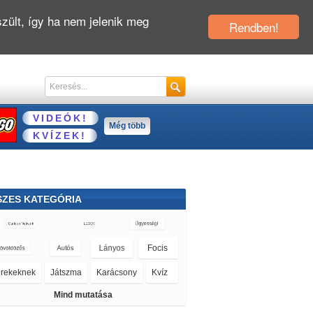
zült, így ha nem jelenik meg
Rendben!
VIDEÓK!
Még több
KVÍZEK!
SZES KATEGÓRIA
Majmos
Kiszolgálós
Mind mutatása