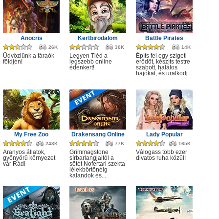
Anocris
Kertbirodalom
Battle Pirates
26K
30K
14K
Üdvözlünk a fáraók
Legyen Tiéd a
Építs fel egy szigeti
földjén!
legszebb online
erődöt, készíts testre
édenkert!
szabott, halálos
hajókat, és uralkodj...
My Free Zoo
Drakensang Online
Lady Popular
243K
77K
165K
Aranyos állatok,
Grimmagstone
Válogass több ezer
gyönyörű környezet
sírbarlangjaitól a
divatos ruha közül!
vár Rád!
sötét Nofertari szekta
lélekbörtönéig
kalandok és...