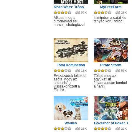
Khan Wars: Trónok harca
MyFreeFarm
50K
26K
Alkosd meg a
Itt minden a saját kis
birodalmad és
tanyád körül forog!
harcolj, stratégiázz!
Total Domination
Pirate Storm
18K
55K
Évszázadok teltek el
Töltsd meg az
azóta, hogy az
ágyúkat! Itt
emberiség
folyamatosan tombol
visszaköltözött a
a harc!
Földre..
Wauies
Governor of Poker 3
29K
27K