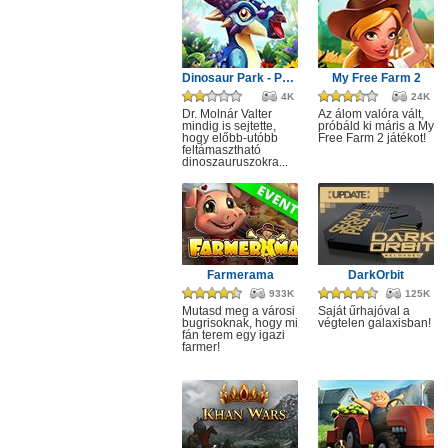
Dinosaur Park - Primeval Zoo
My Free Farm 2
4K
24K
Dr. Molnár Valter
Az álom valóra vált,
mindig is sejtette,
próbáld ki máris a My
hogy előbb-utóbb
Free Farm 2 játékot!
feltámasztható
dinoszauruszokra...
Farmerama
DarkOrbit
933K
125K
Mutasd meg a városi
Saját űrhajóval a
bugrisoknak, hogy mi
végtelen galaxisban!
fán terem egy igazi
farmer!