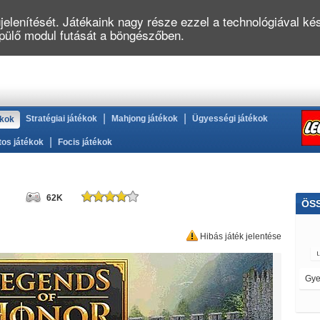
elenítését. Játékaink nagy része ezzel a technológiával kés
épülő modul futását a böngészőben.
|
|
Stratégiai játékok
Mahjong játékok
Ügyességi játékok
ékok
|
tos játékok
Focis játékok
62K
ÖS
Hibás játék jelentése