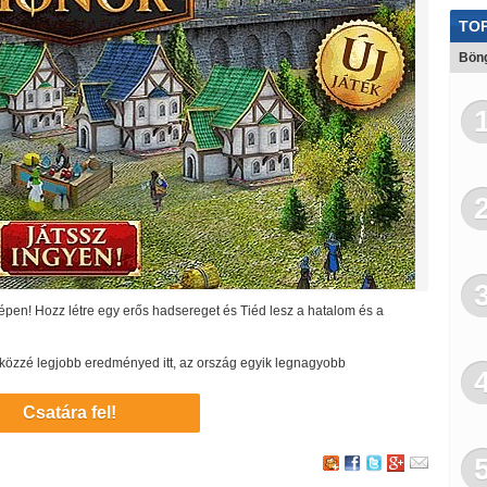
TOP
Böng
rképen! Hozz létre egy erős hadsereget és Tiéd lesz a hatalom és a
dd közzé legjobb eredményed itt, az ország egyik legnagyobb
Csatára fel!