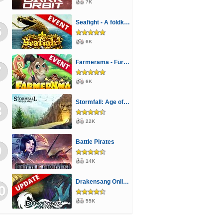
7K
Seafight - A földkígyó éve
6
6K
Farmerama - Fürge takarító
7
6K
Stormfall: Age of War
8
22K
Battle Pirates
9
14K
Drakensang Online - A Halhatatlanok árnya
0
55K