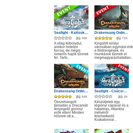
Seafight - Kalózok Kupájának hagyatéka
Drakensang Online - Kingshill férges csatornái
50K
71K
A világ felbolydul,
Kingshill királyi
amikor hirtelen
városában egymást érik
furcsa, de mégis
a földrengések, és
ismerős hajók tűnnek
munkások tűnnek el
fel. Tarts...
megmagyarázhatatlan..
Drakensang Online - Monster Hunt event
Seafight - Csúcsragadozók: Fogak és csápok
54K
3K
Összehangolt
Készüljetek egy
támadás a Dracaniát
légiónyi cápával és a
fenyegető gonosz
hatalmas, Atlantisz
erők ellen! Minden
mélyéről
hősnek ott a...
felemelkedő
Krakatonnal...