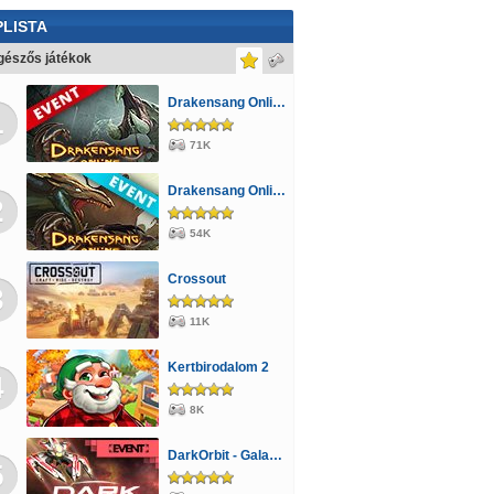
LISTA
észős játékok
Drakensang Online - Kingshill férges csatornái
1
71K
Drakensang Online - Monster Hunt event
2
54K
Crossout
3
11K
Kertbirodalom 2
4
8K
DarkOrbit - Galaktikus küzdelem
5