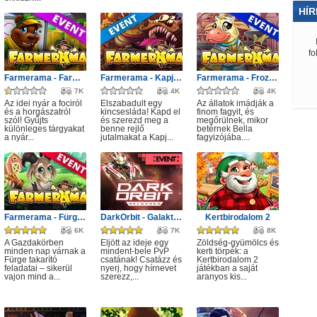
HÍR
fo
Farmerama - Farmkupa
Farmerama - Kapj el!
Farmerama - Frozen Dreams event
7K
4K
4K
Az idei nyár a fociról
Elszabadult egy
Az állatok imádják a
és a horgászatról
kincsesláda! Kapd el
finom fagyit, és
szól! Gyűjts
és szerezd meg a
megőrülnek, mikor
különleges tárgyakat
benne rejlő
betérnek Bella
.
a nyár...
jutalmakat a Kapj...
fagyizójába....
Farmerama - Fürge takarító
DarkOrbit - Galaktikus küzdelem
Kertbirodalom 2
6K
7K
8K
A Gazdakörben
Eljött az ideje egy
Zöldség-gyümölcs és
minden nap várnak a
mindent-bele PvP
kerti törpék: a
Fürge takarító
csatának! Csatázz és
Kertbirodalom 2
feladatai – sikerül
nyerj, hogy hírnevet
játékban a saját
vajon mind a...
szerezz,...
aranyos kis...