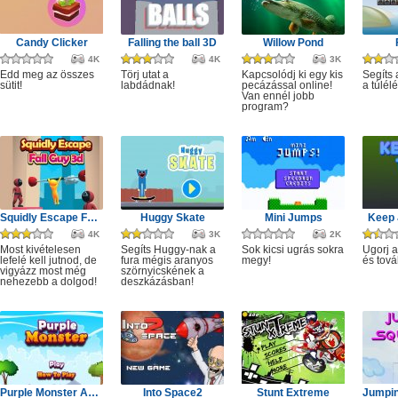
Candy Clicker
Falling the ball 3D
Willow Pond
4K
4K
3K
Edd meg az összes
Törj utat a
Kapcsolódj ki egy kis
Segíts
sütit!
labdádnak!
pecázással online!
a túlél
Van ennél jobb
program?
Squidly Escape Fall Guy 3D
Huggy Skate
Mini Jumps
Keep 
4K
3K
2K
Most kivételesen
Segíts Huggy-nak a
Sok kicsi ugrás sokra
Ugorj 
lefelé kell jutnod, de
fura mégis aranyos
megy!
és tová
vigyázz most még
szörnyicskének a
nehezebb a dolgod!
deszkázásban!
Purple Monster Adventure
Into Space2
Stunt Extreme