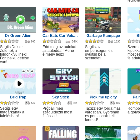
legrövi
Dr Green Alien
Car Eats Car Volcanic Adventure
Garbage Rampage
B
9K
56K
12K
Segíts Doktor
Edd meg az autókat
Segíts az
Szerete
Zöldnek a
az autóddal! Menő
emberiségen és
kipukka
földönkívülinek!
élmény lesz!
gyűjtsd be a
most ez
Fontos küldetése
szemetet!
feladat
van!
Brid Trap
Sky Stick
Pick me up city
Pai
5K
5K
8K
Segíts egy
Próbálj meg
Taxizz egy forgalmas
Rombol
madárkának a
száguldozni most
városban. Gyorsnak
a golyó
túlélésben!
futással!
és pontosnak kell
lenned!