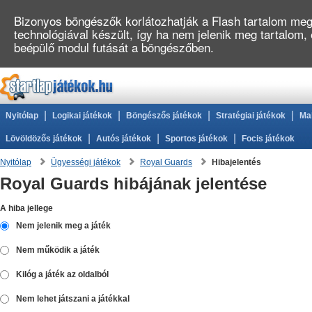
Bizonyos böngészők korlátozhatják a Flash tartalom megj
technológiával készült, így ha nem jelenik meg tartalom,
beépülő modul futását a böngészőben.
|
|
|
|
Nyitólap
Logikai játékok
Böngészős játékok
Stratégiai játékok
Ma
|
|
|
Lövöldözős játékok
Autós játékok
Sportos játékok
Focis játékok
Nyitólap
Ügyességi játékok
Royal Guards
Hibajelentés
Royal Guards hibájának jelentése
A hiba jellege
Nem jelenik meg a játék
Nem működik a játék
Kilóg a játék az oldalból
Nem lehet játszani a játékkal