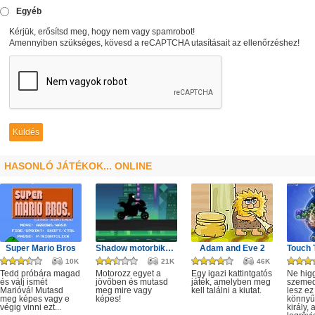
Egyéb
Kérjük, erősítsd meg, hogy nem vagy spamrobot!
Amennyiben szükséges, kövesd a reCAPTCHA utasításait az ellenőrzéshez!
HASONLÓ JÁTÉKOK... ONLINE
Super Mario Bros
Shadow motorbike rider game
Adam and Eve 2
10K
21K
46K
Tedd próbára magad
Motorozz egyet a
Egy igazi kattintgatós
Ne hig
és válj ismét
jövőben és mutasd
játék, amelyben meg
szeme
Marióvá! Mutasd
meg mire vagy
kell találni a kiutat.
lesz ez
meg képes vagy e
képes!
könnyű,
végig vinni ezt...
király, 