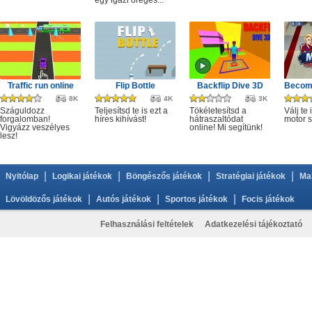
egy igazi öreges...
Traffic run online
Flip Bottle
Backflip Dive 3D
Becom
8K
4K
3K
Száguldozz
Teljesítsd te is ezt a
Tökéletesítsd a
Válj te 
forgalomban!
híres kihívást!
hátraszaltódat
motor s
Vigyázz veszélyes
online! Mi segítünk!
lesz!
|
|
|
|
Nyitólap
Logikai játékok
Böngészős játékok
Stratégiai játékok
Ma
|
|
|
Lövöldözős játékok
Autós játékok
Sportos játékok
Focis játékok
Felhasználási feltételek
Adatkezelési tájékoztató