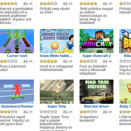
3K
4K
2K
Harcolj a gombákkal
Próbálj meg eljutni
Tedd próbára magad
Próbálj
és teljesítsd ezt a
az űrbe!
az extrém
maradn
remek platformer
motorozásban és
játékot. Vigyázz sok
tanulj meg új
kihívás...
trükköket!
Career rush
Snow White hidden stars
Super Runcraft 2
Bike
2K
2K
4K
Fuss a karriered
Hozd le a csillagokat
Fuss az életedért
Siess h
után!
Hófehérkének!
most a Minecraft
Vigyáz
világában!
lesz az
Skateboard Runner
Super Tony
Mad taxi driver
Baby 
2K
2K
8K
Deszkázz egyet
Segíts Super Tony-
Száguldozz
Lődd le
velünk. Vigyázz ez
nak a pályák
taxisként!
embere
irtó gyors lesz!
teljesítésében.
tehene
Hatalmas élmény és