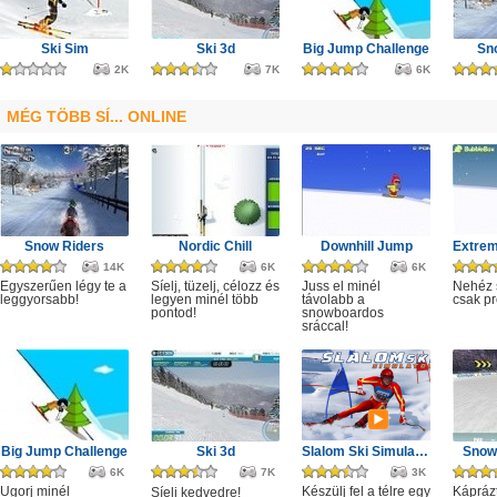
Ski Sim
Ski 3d
Big Jump Challenge
Sn
2K
7K
6K
MÉG TÖBB SÍ... ONLINE
Snow Riders
Nordic Chill
Downhill Jump
14K
6K
6K
Egyszerűen légy te a
Síelj, tüzelj, célozz és
Juss el minél
Nehéz 
leggyorsabb!
legyen minél több
távolabb a
csak pr
pontod!
snowboardos
sráccal!
Big Jump Challenge
Ski 3d
Slalom Ski Simulator
Snow
6K
7K
3K
Ugorj minél
Készülj fel a télre egy
Káprázt
Síelj kedvedre!