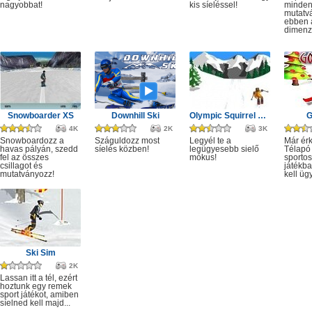
nagyobbat!
kis síeléssel!
minden
mutatv
ebben 
dimenz
Snowboarder XS
Downhill Ski
Olympic Squirrel Skiing
G
4K
2K
3K
Snowboardozz a
Száguldozz most
Legyél te a
Már érk
havas pályán, szedd
síelés közben!
legügyesebb sielő
Télapó
fel az összes
mókus!
sportos
csillagot és
játékb
mutatványozz!
kell ügy
Ski Sim
2K
Lassan itt a tél, ezért
hoztunk egy remek
sport játékot, amiben
síelned kell majd...