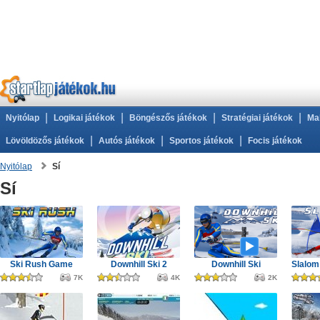
|
|
|
|
Nyitólap
Logikai játékok
Böngészős játékok
Stratégiai játékok
Ma
|
|
|
Lövöldözős játékok
Autós játékok
Sportos játékok
Focis játékok
Nyitólap
Sí
Sí
Ski Rush Game
Downhill Ski 2
Downhill Ski
7K
4K
2K