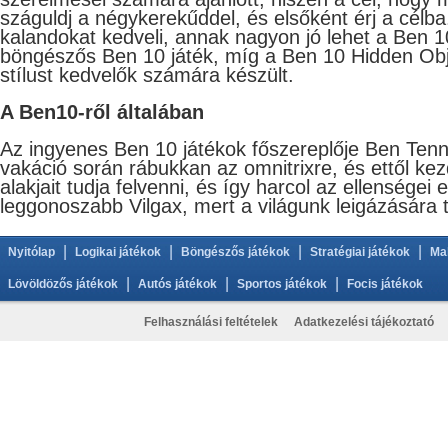
száguldj a négykerekűddel, és elsőként érj a célb
kalandokat kedveli, annak nagyon jó lehet a Ben
böngészős Ben 10 játék, míg a Ben 10 Hidden Obj
stílust kedvelők számára készült.
​A Ben10-ről általában
Az ingyenes Ben 10 játékok főszereplője Ben Tenn
vakáció során rábukkan az omnitrixre, és ettől k
alakjait tudja felvenni, és így harcol az ellenségei e
leggonoszabb Vilgax, mert a világunk leigázására t
|
|
|
|
Nyitólap
Logikai játékok
Böngészős játékok
Stratégiai játékok
Ma
|
|
|
Lövöldözős játékok
Autós játékok
Sportos játékok
Focis játékok
Felhasználási feltételek
Adatkezelési tájékoztató