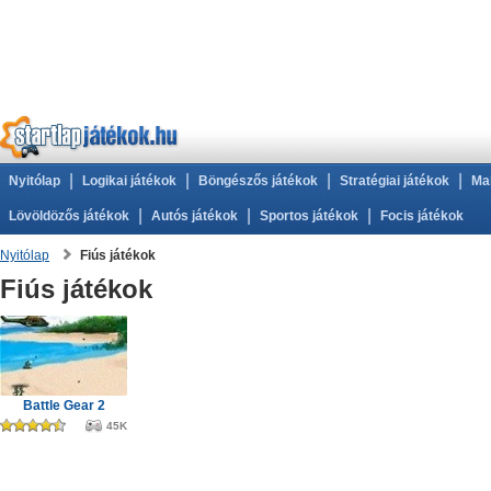
|
|
|
|
Nyitólap
Logikai játékok
Böngészős játékok
Stratégiai játékok
Ma
|
|
|
Lövöldözős játékok
Autós játékok
Sportos játékok
Focis játékok
Nyitólap
Fiús játékok
Fiús játékok
Battle Gear 2
45K