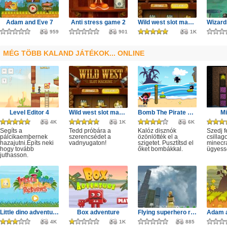
Adam and Eve 7
Anti stress game 2
Wild west slot machine
959
901
1K
MÉG TÖBB KALAND JÁTÉKOK... ONLINE
Level Editor 4
Wild west slot machine
Bomb The Pirate Pigs
M
4K
1K
6K
Segíts a
Tedd próbára a
Kalóz disznók
Szedj f
pálcikaembernek
szerencsédet a
özönlötték el a
csillag
hazajutni.Építs neki
vadnyugaton!
szigetet. Pusztítsd el
minecra
hogy tovább
őket bombákkal.
ügyessé
juthasson.
Little dino adventure returns
Box adventure
Flying superhero revenge grand city captain
4K
1K
885