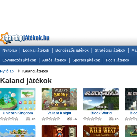
|
|
|
|
Nyitólap
Logikai játékok
Böngészős játékok
Stratégiai játékok
Ma
|
|
|
Lövöldözős játékok
Autós játékok
Sportos játékok
Focis játékok
Nyitólap
Kaland játékok
Kaland játékok
Unicorn Kingdom
Valiant Knight
Block World
Bloc
1K
1K
1K