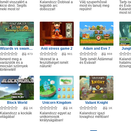
Ismét visszatért a
Kalandozz Dobival a
Válj szuperhőssé
Tarts 
kicsi dinó. Segíts
legjobb arc
most és tanulj meg
és Éváv
neki most is!
dobozzal!
repülni!
Kaland
most is
Wizards vs swamp creatures
Anti stress game 2
Adam and Eve 7
Jungl
873
901
959
Ismerd meg a
Vezesd le a
Tarts ismét Ádámmal
Kaland
varázslók és a
feszültséget ismét
és Évával!
hatalm
mocsári szörnyek
nálunk!
dzsung
történetét!
Block World
Unicorn Kingdom
Valiant Knight
1K
1K
1K
Kalandozz a kockák
Kalandozz egyet az
Kalandozz igazi
világába!
unikornosok
lovaghoz méltóan!
királyságában!