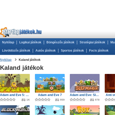
|
|
|
|
Nyitólap
Logikai játékok
Böngészős játékok
Stratégiai játékok
Ma
|
|
|
Lövöldözős játékok
Autós játékok
Sportos játékok
Focis játékok
Nyitólap
Kaland játékok
Kaland játékok
Adam and Eve 5: Part 1
Adam and Eve 7
Adam and Eve: Sleepwalker
Anti s
1K
959
978