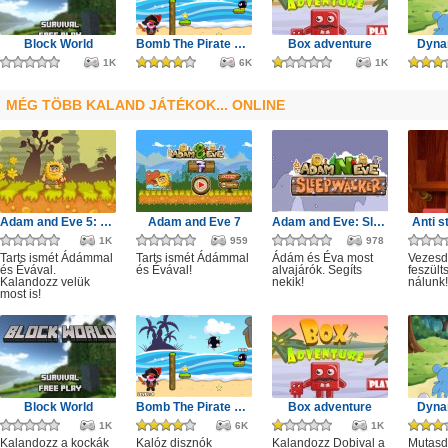
Block World
Bomb The Pirate Pigs
Box adventure
Dyna
1K
6K
1K
MÉG TÖBB KALAND JÁTÉKOK... ONLINE
Adam and Eve 5: Part 1
Adam and Eve 7
Adam and Eve: Sleepwalker
Anti s
1K
959
978
Tarts ismét Ádámmal
Tarts ismét Ádámmal
Ádám és Éva most
Vezesd
és Évával.
és Évával!
alvajárók. Segíts
feszült
Kalandozz velük
nekik!
nálunk!
most is!
Block World
Bomb The Pirate Pigs
Box adventure
Dyna
1K
6K
1K
Kalandozz a kockák
Kalóz disznók
Kalandozz Dobival a
Mutasd