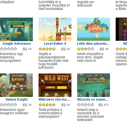
világába!
özönlötték el a
legjobb arc
te lény
szigetet. Pusztítsd el
dobozzal!
legerő
őket bombákkal.
a többi 
Jungle Adventure
Level Editor 4
Little dino adventure returns
M
1K
4K
4K
Kalandozz egy
Segíts a
Ismét visszatért a
Szedj f
hatalmas
pálcikaembernek
kicsi dinó. Segíts
csillag
dzsungelben!
hazajutni.Építs neki
neki most is!
minecra
hogy tovább
ügyessé
juthasson.
Valiant Knight
Wild west slot machine
Wizards vs swamp creatures
1K
1K
873
Kalandozz igazi
Tedd próbára a
Ismerd meg a
lovaghoz méltóan!
szerencsédet a
varázslók és a
vadnyugaton!
mocsári szörnyek
történetét!