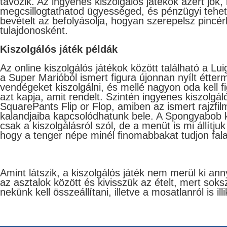
távozik. Az ingyenes kiszolgálós játékok azért jók
megcsillogtathatod ügyességed, és pénzügyi tehet
bevételt az befolyásolja, hogyan szerepelsz pincér
tulajdonosként.
Kiszolgálós játék példák
Az online kiszolgálós játékok között található a Lu
a Super Marióból ismert figura újonnan nyílt étter
vendégeket kiszolgálni, és mellé nagyon oda kell f
azt kapja, amit rendelt. Szintén ingyenes kiszolgá
SquarePants Flip or Flop, amiben az ismert rajzfil
kalandjaiba kapcsolódhatunk bele. A Spongyabob k
csak a kiszolgálásról szól, de a menüt is mi állítjuk
hogy a tenger népe minél finomabbakat tudjon fala
Amint látszik, a kiszolgálós játék nem merül ki an
az asztalok között és kivisszük az ételt, mert soks
nekünk kell összeállítani, illetve a mosatlanról is il