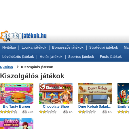
|
|
|
|
Nyitólap
Logikai játékok
Böngészős játékok
Stratégiai játékok
Ma
|
|
|
Lövöldözős játékok
Autós játékok
Sportos játékok
Focis játékok
Nyitólap
Kiszolgálós játékok
Kiszolgálós játékok
Big Tasty Burger
Chocolate Shop
Dner Kebab Salade Tomates Oignons
33K
4K
5K