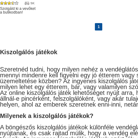
5K
Szolgáld ki a vevőket
a butikodban!
1
Kiszolgálós játékok
Szeretnéd tudni, hogy milyen nehéz a vendéglát
mennyi mindenre kell figyelni egy jó étterem vagy
üzemeltetése közben? Az ingyenes kiszolgálós já
milyen lehet egy étterem, bár, vagy valamilyen sz
Az online kiszolgálós játék lehetőséget nyújt arra, 
állnál-e pincérként, felszolgálóként, vagy akár tul
helyen, ahol az emberek szeretnek enni-inni, netán
Milyenek a kiszolgálós játékok?
A böngészős kiszolgálós játékok különféle vendéglá
nyújtanak, és csak rajtad múlik, hogy a vendég e