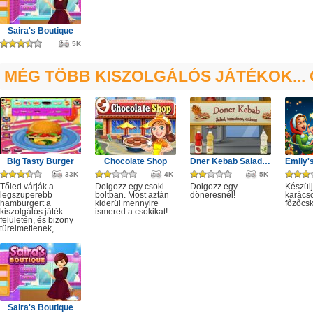
Saira's Boutique
5K
MÉG TÖBB KISZOLGÁLÓS JÁTÉKOK... 
Big Tasty Burger
Chocolate Shop
Dner Kebab Salade Tomates Oignons
33K
4K
5K
Tőled várják a
Dolgozz egy csoki
Dolgozz egy
Készülj
legszuperebb
boltban. Most aztán
döneresnél!
karácso
hamburgert a
kiderül mennyire
főzőcsk
kiszolgálós játék
ismered a csokikat!
felületén, és bizony
türelmetlenek,...
Saira's Boutique