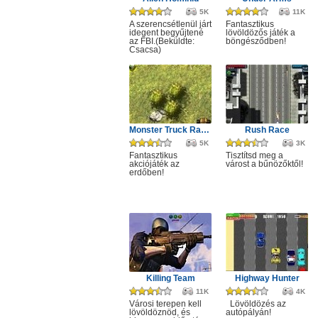
5K
11K
A szerencsétlenül járt
Fantasztikus
idegent begyűjtené
lövöldözős játék a
az FBI.(Beküldte:
böngésződben!
Csacsa)
Monster Truck Rampage
Rush Race
5K
3K
Fantasztikus
Tisztítsd meg a
akciójáték az
várost a bűnözőktől!
erdőben!
Killing Team
Highway Hunter
11K
4K
Városi terepen kell
Lövöldözés az
lövöldöznöd, és
autópályán!