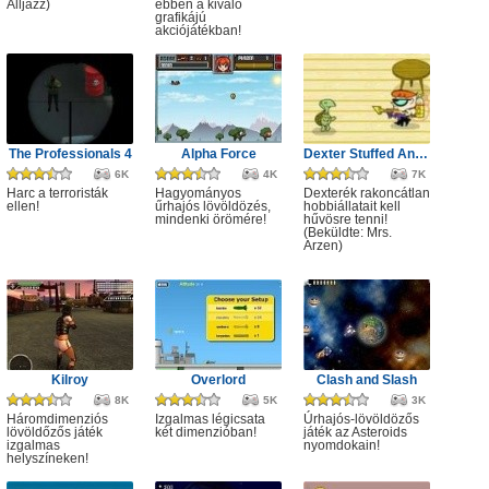
Alljazz)
ebben a kiváló
grafikájú
akciójátékban!
The Professionals 4
Alpha Force
Dexter Stuffed Animals
6K
4K
7K
Harc a terroristák
Hagyományos
Dexterék rakoncátlan
ellen!
űrhajós lövöldözés,
hobbiállatait kell
mindenki örömére!
hűvösre tenni!
(Beküldte: Mrs.
Arzen)
Kilroy
Overlord
Clash and Slash
8K
5K
3K
Háromdimenziós
Izgalmas légicsata
Úrhajós-lövöldözős
lövöldőzős játék
két dimenzióban!
játék az Asteroids
izgalmas
nyomdokain!
helyszíneken!