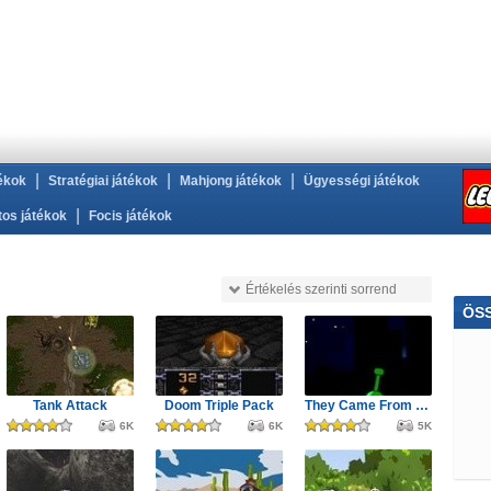
|
|
|
ékok
Stratégiai játékok
Mahjong játékok
Ügyességi játékok
|
tos játékok
Focis játékok
Értékelés szerinti sorrend
ÖS
Bar
Csi
Tank Attack
Doom Triple Pack
They Came From Space
6K
6K
5K
Ügy
3D