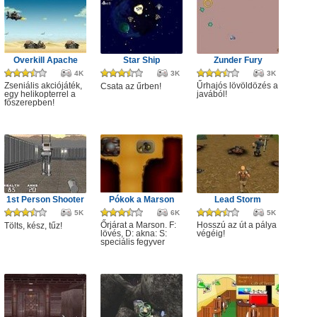
Overkill Apache
Star Ship
Zunder Fury
4K
3K
3K
Zseniális akciójáték,
Űrhajós lövöldözés a
Csata az űrben!
egy helikopterrel a
javából!
főszerepben!
1st Person Shooter
Pókok a Marson
Lead Storm
5K
6K
5K
Őrjárat a Marson. F:
Hosszú az út a pálya
Tölts, kész, tűz!
lövés, D: akna: S:
végéig!
speciális fegyver