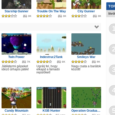
Vo
TOP
Starship Gunner
Trouble On The Way
City Gunner
lövö
3K
3K
3K
Twin Power
Indestruc2Tank
Smileys War
7K
6K
9K
Játéktermi gépeket
Ugrálj fel, hogy
Nagy csata a barátok
idéző űrhajós játék!
elkapd a támadó
között!
repülőket!
Candy Mountain
KGB Hunter
Operation Graduates