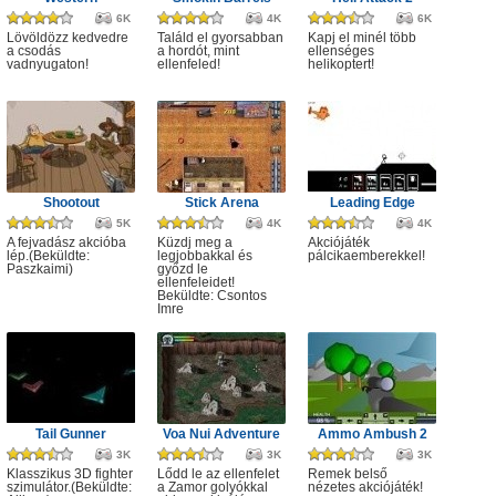
6K
4K
6K
Lövöldözz kedvedre
Találd el gyorsabban
Kapj el minél több
a csodás
a hordót, mint
ellenséges
vadnyugaton!
ellenfeled!
helikoptert!
Shootout
Stick Arena
Leading Edge
5K
4K
4K
A fejvadász akcióba
Küzdj meg a
Akciójáték
lép.(Beküldte:
legjobbakkal és
pálcikaemberekkel!
Paszkaimi)
győzd le
ellenfeleidet!
Beküldte: Csontos
Imre
Tail Gunner
Voa Nui Adventure
Ammo Ambush 2
3K
3K
3K
Klasszikus 3D fighter
Lődd le az ellenfelet
Remek belső
szimulátor.(Beküldte:
a Zamor golyókkal
nézetes akciójáték!