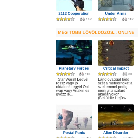
2112 Cooperation
Under Arms
18K
11K
MÉG TÖBB LÖVÖLDÖZŐS... ONLINE
Planetary Forces
Critical Impact
11K
8K
Star Wars!! Legyél
Lánglovaggal lődd
rossz vagy jó
szét a meteoritokat,a
oldalon! Legyél Obi
szellemmel pedig
wan vagy Anakin és
menj át a szilárd
győzz le...
akadályokon!
(Beküldte:Hejüsz...
Postal Panic
Alien Disorder