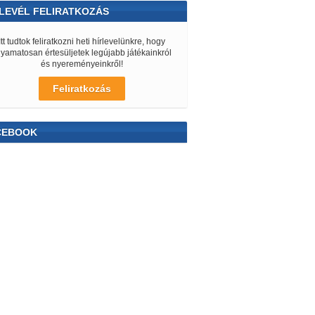
LEVÉL FELIRATKOZÁS
Itt tudtok feliratkozni heti hírlevelünkre, hogy
lyamatosan értesüljetek legújabb játékainkról
és nyereményeinkről!
Feliratkozás
CEBOOK