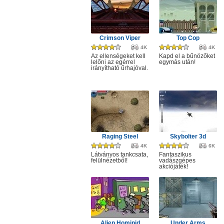
Crimson Viper
Top Cop
4K
4K
Az ellenségeket kell
Kapd el a bűnözőket
lelőni az egérrel
egymás után!
irányítható űrhajóval.
Raging Steel
Skybolter 3d
4K
6K
Látványos tankcsata,
Fantaszikus
felülnézetből!
vadászgépes
akciójáték!
Alien Hominid
Under Arms