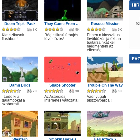
HÍR
fo
Doom Triple Pack
They Came From Space
Rescue Mission
6K
5K
5K
Klasszikusok
Régi stílusú űrhajós
Ebben a klasszikus
flashben!
lövöldözés!
lövöldözős játékban
bajtársainkat kell
megmenteni az
ellenség...
FA
Damn Birds
Shape Shooter
Trouble On The Way
7K
3K
3K
Lődd ki a
Az Asteroids
Vadnyugati
galambokat a
internetes változata!
pisztolypárbaj!
szoborral!
Western
Smokin Barrels
Heli Attack 2