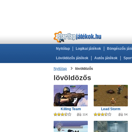
|
|
Nyitólap
Logikai játékok
Böngészős ját
|
|
Lövöldözős játékok
Autós játékok
Spor
Nyitólap
lövöldözős
lövöldözős
Killing Team
Lead Storm
11K
5K