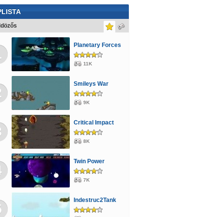
natos
Cápás
Karácsony
LISTA
ldözős
Planetary Forces
1
11K
Smileys War
2
9K
Critical Impact
3
8K
Twin Power
4
7K
Indestruc2Tank
5