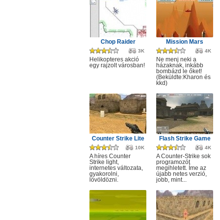
Chop Raider
Mission Mars
3K
4K
Helikopteres akció
Ne menj neki a
egy rajzolt városban!
házaknak, inkább
bombázd le őket!
(Beküldte:Kharon és
kkd)
Counter Strike Lite
Flash Strike Game
10K
4K
A híres Counter
A Counter-Strike sok
Strike light,
programozót
internetes változata,
megihletett. Íme az
gyakorolni,
újabb netes verzió,
lövöldözni.
jobb, mint...