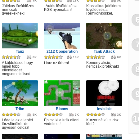
7K
16K
5K
Játékos lövöldözés
Autós lövöldözés a
Klasszikus játéktermi
nemcsak
KGB nyomában!
lövöldözés a
gyerekeknek!
Rémkölykökkel.
Tanx
2112 Cooperation
Tank Attack
8K
18K
6K
A küldetésed hogy
Kemény akció,
Harc az űrben!
minél több
nemcsak profiknak!
ellenfeledet
megsemmisítsed.
Tribe
Bloons
Invisible
5K
7K
3K
1
Lődd le az ellenfél
Épitsd ki a lufik elleni
Kurzor nélkül tudsz
törzsfőnökét, de
védelmet!
lőni?
ügyesen célozz!