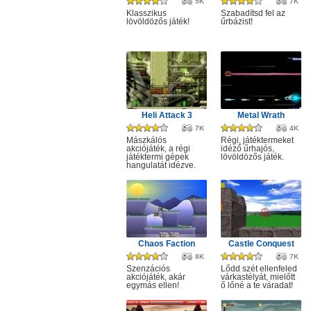
5K
7K
Klasszikus
Szabadítsd fel az
lövöldözős játék!
űrbázist!
Heli Attack 3
Metal Wrath
7K
4K
Mászkálós
Régi, játéktermeket
akciójáték, a régi
idéző űrhajós,
játéktermi gépek
lövöldözős játék.
hangulatát idézve.
Chaos Faction
Castle Conquest
8K
7K
Szenzációs
Lődd szét ellenfeled
akciójáték, akár
várkastélyát, mielőtt
egymás ellen!
ő lőné a te váradat!