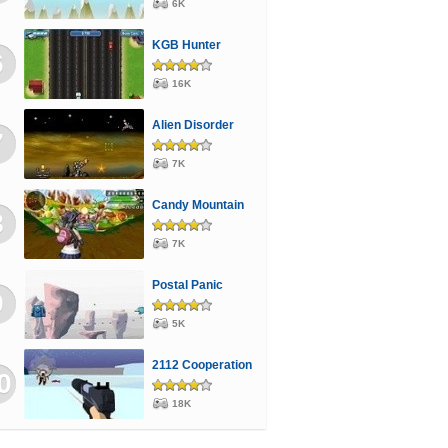
6K
KGB Hunter
6
16K
Alien Disorder
7
7K
Candy Mountain
8
7K
Postal Panic
9
5K
2112 Cooperation
0
18K