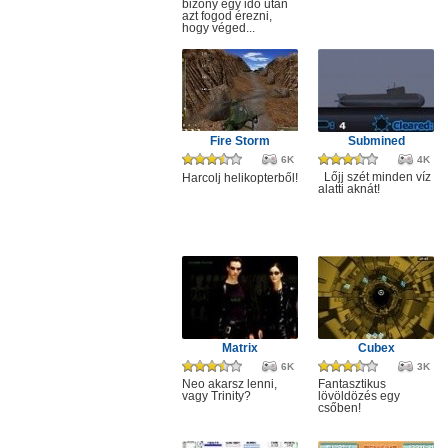
bizony egy idő után
azt fogod érezni,
hogy véged...
Fire Storm
Submined
6K
4K
Lőjj szét minden víz
Harcolj helikopterből!
alatti aknát!
Matrix
Cubex
6K
3K
Neo akarsz lenni,
Fantasztikus
vagy Trinity?
lövöldözés egy
csőben!