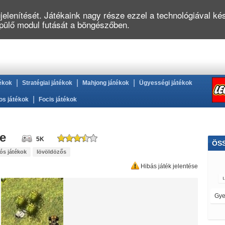
elenítését. Játékaink nagy része ezzel a technológiával kés
épülő modul futását a böngészőben.
|
|
|
ékok
Stratégiai játékok
Mahjong játékok
Ügyességi játékok
|
os játékok
Focis játékok
e
5K
ÖS
ós játékok
lövöldözős
Hibás játék jelentése