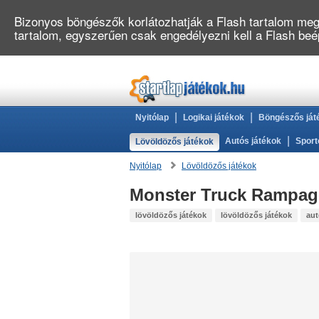
Bizonyos böngészők korlátozhatják a Flash tartalom megj
tartalom, egyszerűen csak engedélyezni kell a Flash be
|
|
Nyitólap
Logikai játékok
Böngészős ját
|
Autós játékok
Sport
Lövöldözős játékok
Nyitólap
Lövöldözős játékok
Monster Truck Rampag
lövöldözős játékok
lövöldözős játékok
aut