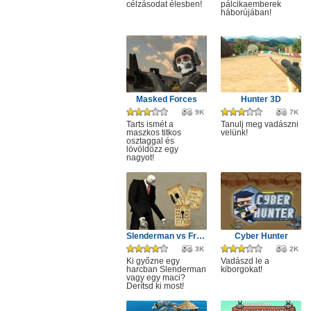
célzásodat élesben!
pálcikaemberek
háborújában!
Masked Forces
Hunter 3D
9K
7K
Tarts ismét a
Tanulj meg vadászni
maszkos titkos
velünk!
osztaggal és
lövöldözz egy
nagyot!
Slenderman vs Freddy the Fazbear
Cyber Hunter
3K
2K
Ki győzne egy
Vadászd le a
harcban Slenderman
kiborgokat!
vagy egy maci?
Derítsd ki most!