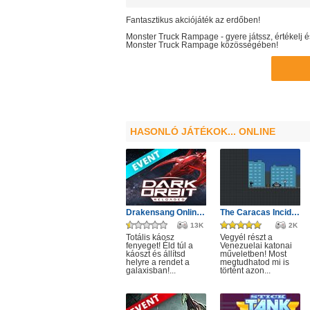
Fantasztikus akciójáték az erdőben!
Monster Truck Rampage
- gyere játssz, értékel
Monster Truck Rampage
közösségében!
HASONLÓ JÁTÉKOK... ONLINE
Drakensang Online - Protegit zűrzavar
The Caracas Incident
13K
2K
Totális káosz
Vegyél részt a
fenyeget! Éld túl a
Venezuelai katonai
káoszt és állítsd
műveletben! Most
helyre a rendet a
megtudhatod mi is
galaxisban!...
történt azon...