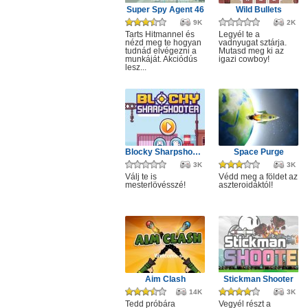
Super Spy Agent 46
Wild Bullets
9K
2K
Tarts Hitmannel és
Legyél te a
nézd meg te hogyan
vadnyugat sztárja.
tudnád elvégezni a
Mutasd meg ki az
munkáját. Akciódús
igazi cowboy!
lesz...
Blocky Sharpshooter
Space Purge
3K
3K
Válj te is
Védd meg a földet az
mesterlövésszé!
aszteroidáktól!
Aim Clash
Stickman Shooter
14K
3K
Tedd próbára
Vegyél részt a