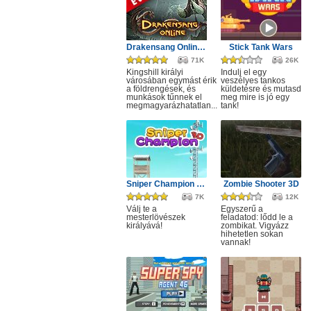
Drakensang Online - Kingshill férges csatornái
Stick Tank Wars
71K
26K
Kingshill királyi
Indulj el egy
városában egymást érik
veszélyes tankos
a földrengések, és
küldetésre és mutasd
munkások tűnnek el
meg mire is jó egy
megmagyarázhatatlan...
tank!
Sniper Champion 3D
Zombie Shooter 3D
7K
12K
Válj te a
Egyszerű a
mesterlövészek
feladatod: lődd le a
királyává!
zombikat. Vigyázz
hihetetlen sokan
vannak!