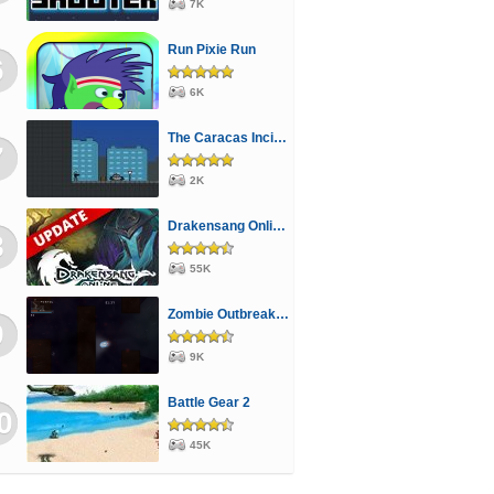
7K
Run Pixie Run
6
6K
The Caracas Incident
7
2K
Drakensang Online - A Halhatatlanok árnya
8
55K
Zombie Outbreak Arena
9
9K
Battle Gear 2
0
45K