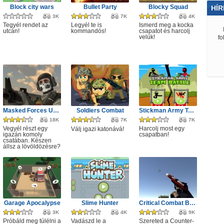
Block city wars
Bullet Party
Blocky Squad
HÍR
3K
7K
4K
Tegyél rendet az
Legyél te is
Ismerd meg a kocka
utcán!
kommandós!
csapatot és harcolj
velük!
fo
Masked Forces Unlimited
Soldiers Combat
Stickman Army Team Battle
18K
7K
7K
Vegyél részt egy
Harcolj most egy
Válj igazi katonává!
igazán komoly
csapatban!
csatában. Készen
állsz a lövöldözésre?
Garage Apocalypse
Slime Hunter
Critical Combat Battle Royale
3K
4K
9K
Próbáld meg túlélni a
Vadászd le a
Szereted a Counter-