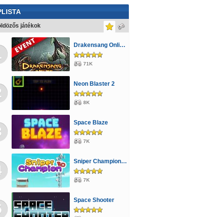
LISTA
ldözős játékok
Drakensang Online - Kingshill férges csatornái
1
71K
Neon Blaster 2
2
8K
Space Blaze
3
7K
Sniper Champion 3D
4
7K
Space Shooter
5