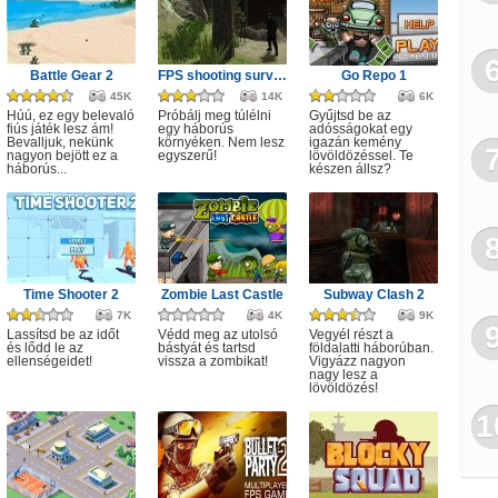
Battle Gear 2
FPS shooting survival game
Go Repo 1
45K
14K
6K
Húú, ez egy belevaló
Próbálj meg túlélni
Gyűjtsd be az
fiús játék lesz ám!
egy háborús
adósságokat egy
Bevalljuk, nekünk
környéken. Nem lesz
igazán kemény
nagyon bejött ez a
egyszerű!
lövöldözéssel. Te
háborús...
készen állsz?
Time Shooter 2
Zombie Last Castle
Subway Clash 2
7K
4K
9K
Lassítsd be az időt
Védd meg az utolsó
Vegyél részt a
és lődd le az
bástyát és tartsd
földalatti háborúban.
ellenségeidet!
vissza a zombikat!
Vigyázz nagyon
nagy lesz a
lövöldözés!
1