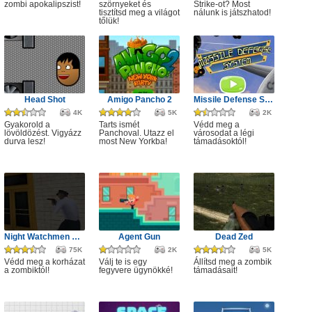
zombi apokalipszist!
szörnyeket és
Strike-ot? Most
tisztítsd meg a világot
nálunk is játszhatod!
tőlük!
Head Shot
Amigo Pancho 2
Missile Defense System
4K
5K
2K
Gyakorold a
Tarts ismét
Védd meg a
lövöldözést. Vigyázz
Panchoval. Utazz el
városodat a légi
durva lesz!
most New Yorkba!
támadásoktól!
Night Watchmen Stories Zombie Hospital
Agent Gun
Dead Zed
75K
2K
5K
Védd meg a korházat
Válj te is egy
Állítsd meg a zombik
a zombiktól!
fegyvere ügynökké!
támadásait!