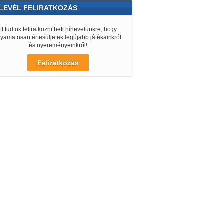
LEVÉL FELIRATKOZÁS
Itt tudtok feliratkozni heti hírlevelünkre, hogy
lyamatosan értesüljetek legújabb játékainkról
és nyereményeinkről!
Feliratkozás