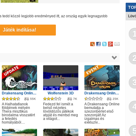
TOP
j és tedd közzé legjobb eredményed itt, az ország egyik legnagyobb
Lövö
Játék indítása!
Drakensang Online - A Halhatatlanok árnya
Wolfenstein 3D
Drakensang Online - Első szezon
55K
7K
25K
A Halhatatlanok
Fedezd fel ismét a
A Drakensang Online
földjének mélyén
belső nézetes
bemutatja a
Thera misztikus
lövöldözős játékok
szezonbérlet első
birodalma visszatért
atyját és mentsd meg
szezonját! Az
a feledés
a világot...
izgalmas és
homályából....
exkluzív...