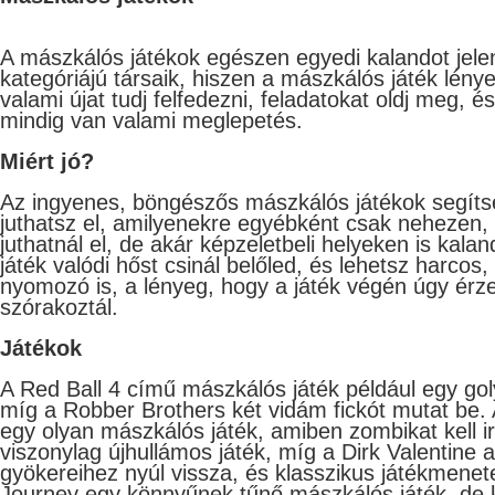
A mászkálós játékok egészen egyedi kalandot jele
kategóriájú társaik, hiszen a mászkálós játék lén
valami újat tudj felfedezni, feladatokat oldj meg, 
mindig van valami meglepetés.
Miért jó?
Az ingyenes, böngészős mászkálós játékok segíts
juthatsz el, amilyenekre egyébként csak nehezen
juthatnál el, de akár képzeletbeli helyeken is kal
játék valódi hőst csinál belőled, és lehetsz harco
nyomozó is, a lényeg, hogy a játék végén úgy érze
szórakoztál.
Játékok
A Red Ball 4 című mászkálós játék például egy goly
míg a Robber Brothers két vidám fickót mutat be
egy olyan mászkálós játék, amiben zombikat kell ir
viszonylag újhullámos játék, míg a Dirk Valentine 
gyökereihez nyúl vissza, és klasszikus játékmene
Journey egy könnyűnek tűnő mászkálós játék, de 