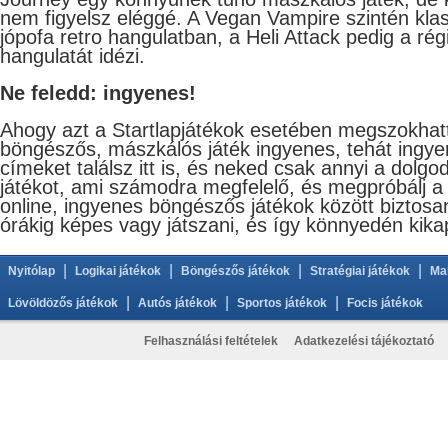
nem figyelsz eléggé. A Vegan Vampire szintén kla
jópofa retro hangulatban, a Heli Attack pedig a rég
hangulatát idézi.
​Ne feledd: ingyenes!
Ahogy azt a Startlapjátékok esetében megszokhat
böngészős, mászkálós játék ingyenes, tehát ingyen
címeket találsz itt is, és neked csak annyi a dolgo
játékot, ami számodra megfelelő, és megpróbálj a 
online, ingyenes böngészős játékok között biztosa
órákig képes vagy játszani, és így könnyedén kika
|
|
|
|
Nyitólap
Logikai játékok
Böngészős játékok
Stratégiai játékok
Ma
|
|
|
Lövöldözős játékok
Autós játékok
Sportos játékok
Focis játékok
Felhasználási feltételek
Adatkezelési tájékoztató