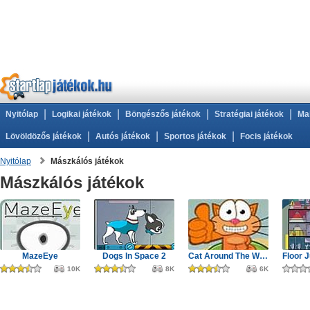
|
|
|
|
Nyitólap
Logikai játékok
Böngészős játékok
Stratégiai játékok
Ma
|
|
|
Lövöldözős játékok
Autós játékok
Sportos játékok
Focis játékok
Nyitólap
Mászkálós játékok
Mászkálós játékok
MazeEye
Dogs In Space 2
Cat Around The World: Japanese Valley
10K
8K
6K