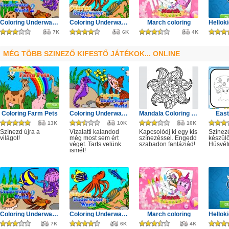
Coloring Underwater World 2
Coloring Underwater World
March coloring
7K
6K
4K
MÉG TÖBB SZINEZŐ KIFESTŐ JÁTÉKOK... ONLINE
Coloring Farm Pets
Coloring Underwater World 3
Mandala Coloring Book
East
13K
10K
10K
Színezd újra a
Vízalatti kalandod
Kapcsolódj ki egy kis
Színezé
világot!
még most sem ért
színezéssel. Engedd
készül
véget. Tarts velünk
szabadon fantáziád!
Húsvét
ismét!
Coloring Underwater World 2
Coloring Underwater World
March coloring
7K
6K
4K