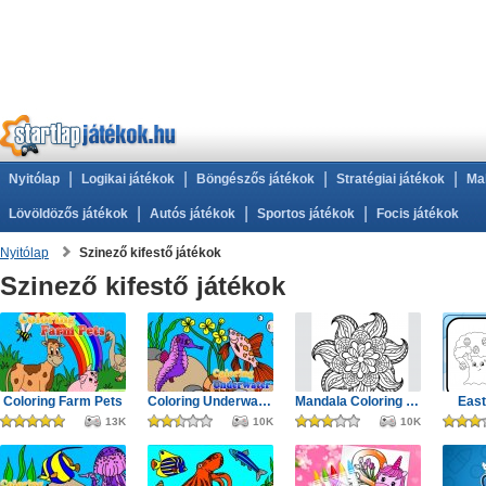
|
|
|
|
Nyitólap
Logikai játékok
Böngészős játékok
Stratégiai játékok
Ma
|
|
|
Lövöldözős játékok
Autós játékok
Sportos játékok
Focis játékok
Nyitólap
Szinező kifestő játékok
Szinező kifestő játékok
Coloring Farm Pets
Coloring Underwater World 3
Mandala Coloring Book
East
13K
10K
10K