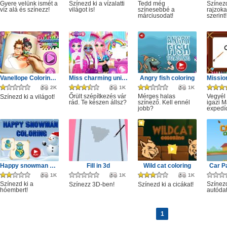
Gyere velünk ismét a
Színezd ki a vízalatti
Tedd még
Színezd
víz alá és színezz!
világot is!
színesebbé a
rajzoka
márciusodat!
szerint!
Vanellope Coloring Book
Miss charming unicorn hairstyle
Angry fish coloring
2K
1K
1K
Őrült szépítkezés vár
Mérges halas
Vegyél 
Színezd ki a világot!
rád. Te készen állsz?
színező. Kell ennél
igazi M
jobb?
expedí
Happy snowman coloring
Fill in 3d
Wild cat coloring
Car P
1K
1K
1K
Színezd ki a
Színezd
Színezz 3D-ben!
Színezd ki a cicákat!
hóembert!
autódat
1