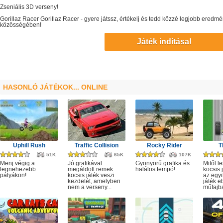
Zseniális 3D verseny!
Gorillaz Racer
Gorillaz Racer
- gyere játssz, értékelj és tedd közzé legjobb eredm
közösségében!
Játék indítása!
HASONLÓ JÁTÉKOK... ONLINE
Uphill Rush
Traffic Collision
Rocky Rider
T
51K
65K
107K
Menj végig a
Jó grafikával
Gyönyörű grafika és
Mitől l
legnehezebb
megáldott remek
halálos tempó!
kocsis 
pályákon!
kocsis játék veszi
az egyi
kezdetét, amelyben
játék e
nem a verseny...
műfajba