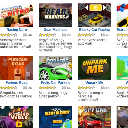
Racing Nitro
Gear Madness
Blocky Car Racing
4K
2K
4K
Versenyezz most
Vegyél részt egy
Versenyezz kocka
Szágul
igazán gyorsa
gyorsulási versenyen
autókkal!
ugrass
autókkal és nitróval!
és mutasd meg, hogy
autókka
mit tudsz!
Furious Road
Frolic Car Parking
Unpark Me
W
2K
5K
8K
Száguldozz és
Mutasd meg, hogy
Szüntesd meg a
Segíts
lövöldözz az utakon!
tudsz parkolni!
parkolási
közlek
problémákat!