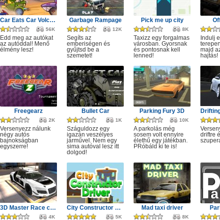
Car Eats Car Volcanic Adventure
Garbage Rampage
Pick me up city
Of
56K
12K
8K
Edd meg az autókat
Segíts az
Taxizz egy forgalmas
Indulj 
az autóddal! Menő
emberiségen és
városban. Gyorsnak
terepen
élmény lesz!
gyűjtsd be a
és pontosnak kell
majd a
szemetet!
lenned!
hajtás!
Freegearz
Bullet Car
Parking Fury 3D
2K
1K
10K
Versenyezz nálunk
Száguldozz egy
A parkolás még
Versen
négy autós
igazán veszélyes
sosem volt ennyire
driftre 
bajnokságban
járművel. Nem egy
élethű egy játékban.
szuper
egyszerre!
sima autóval lesz itt
PRóbáld ki te is!
dolgod!
3D Master Race city drift
City Constructor Driver 3D
Mad taxi driver
Par
4K
5K
8K