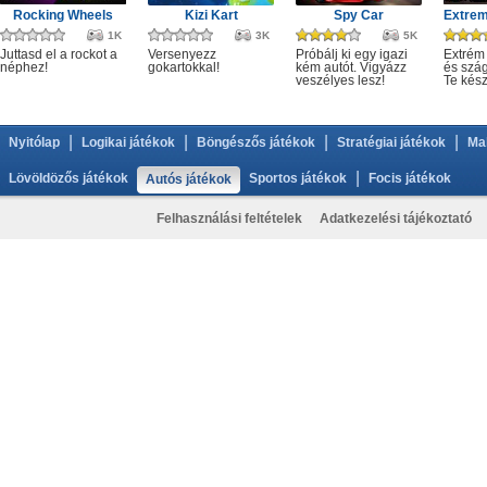
Rocking Wheels
Kizi Kart
Spy Car
1K
3K
5K
Juttasd el a rockot a
Versenyezz
Próbálj ki egy igazi
Extrém
néphez!
gokartokkal!
kém autót. Vigyázz
és szág
veszélyes lesz!
Te kész
|
|
|
|
Nyitólap
Logikai játékok
Böngészős játékok
Stratégiai játékok
Ma
|
Lövöldözős játékok
Sportos játékok
Focis játékok
Autós játékok
Felhasználási feltételek
Adatkezelési tájékoztató