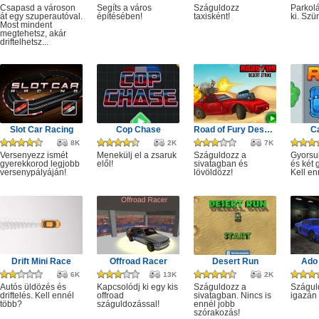
Csapasd a városon
Segíts a város
Száguldozz
Parkolá
át egy szuperautóval.
építésében!
taxisként!
ki. Szü
Most mindent
megtehetsz, akár
driftelhetsz...
Slot Car Racing
Cop Chase
Road of Fury Desert Strike
C
8K
2K
7K
Versenyezz ismét
Menekülj el a zsaruk
Száguldozz a
Gyorsu
gyerekkorod legjobb
elől!
sivatagban és
és két 
versenypályáján!
lövöldözz!
Kell en
Drift Mini Race
Offroad Racer
Desert Run
Ado 
6K
13K
2K
Autós üldözés és
Kapcsolódj ki egy kis
Száguldozz a
Szágul
driftelés. Kell ennél
offroad
sivatagban. Nincs is
igazán 
több?
száguldozással!
ennél jobb
szórakozás!