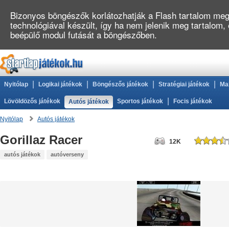
Bizonyos böngészők korlátozhatják a Flash tartalom megj
technológiával készült, így ha nem jelenik meg tartalom,
beépülő modul futását a böngészőben.
|
|
|
|
Nyitólap
Logikai játékok
Böngészős játékok
Stratégiai játékok
Ma
|
Lövöldözős játékok
Sportos játékok
Focis játékok
Autós játékok
Nyitólap
Autós játékok
Gorillaz Racer
12K
autós játékok
autóverseny