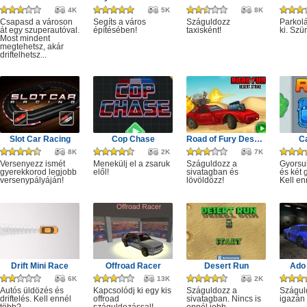
4K
5K
8K
Csapasd a városon
Segíts a város
Száguldozz
Parkolá
át egy szuperautóval.
építésében!
taxisként!
ki. Szü
Most mindent
megtehetsz, akár
driftelhetsz...
Slot Car Racing
Cop Chase
Road of Fury Desert Strike
C
8K
2K
7K
Versenyezz ismét
Menekülj el a zsaruk
Száguldozz a
Gyorsu
gyerekkorod legjobb
elől!
sivatagban és
és két 
versenypályáján!
lövöldözz!
Kell en
Drift Mini Race
Offroad Racer
Desert Run
Ado 
6K
13K
2K
Autós üldözés és
Kapcsolódj ki egy kis
Száguldozz a
Szágul
driftelés. Kell ennél
offroad
sivatagban. Nincs is
igazán 