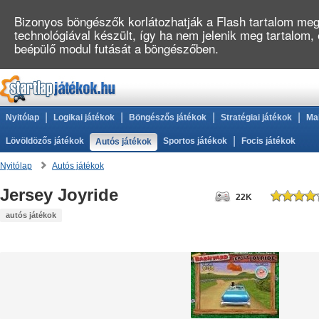
Bizonyos böngészők korlátozhatják a Flash tartalom megj
technológiával készült, így ha nem jelenik meg tartalom,
beépülő modul futását a böngészőben.
|
|
|
|
Nyitólap
Logikai játékok
Böngészős játékok
Stratégiai játékok
Ma
|
Lövöldözős játékok
Sportos játékok
Focis játékok
Autós játékok
Nyitólap
Autós játékok
Jersey Joyride
22K
autós játékok