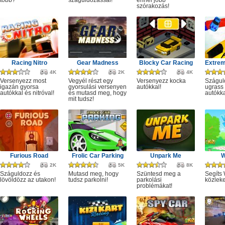
több?
száguldozással!
ennél jobb
szórakozás!
Racing Nitro
Gear Madness
Blocky Car Racing
4K
2K
4K
Versenyezz most
Vegyél részt egy
Versenyezz kocka
Szágul
igazán gyorsa
gyorsulási versenyen
autókkal!
ugrass
autókkal és nitróval!
és mutasd meg, hogy
autókka
mit tudsz!
Furious Road
Frolic Car Parking
Unpark Me
W
2K
5K
8K
Száguldozz és
Mutasd meg, hogy
Szüntesd meg a
Segíts
lövöldözz az utakon!
tudsz parkolni!
parkolási
közlek
problémákat!