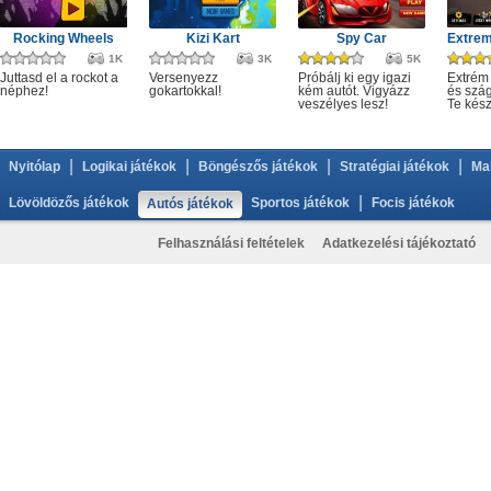
Rocking Wheels
Kizi Kart
Spy Car
1K
3K
5K
Juttasd el a rockot a
Versenyezz
Próbálj ki egy igazi
Extrém
néphez!
gokartokkal!
kém autót. Vigyázz
és szág
veszélyes lesz!
Te kész
|
|
|
|
Nyitólap
Logikai játékok
Böngészős játékok
Stratégiai játékok
Ma
|
Lövöldözős játékok
Sportos játékok
Focis játékok
Autós játékok
Felhasználási feltételek
Adatkezelési tájékoztató