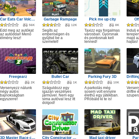
Car Eats Car Volcanic Adventure
Garbage Rampage
Pick me up city
Of
56K
12K
8K
Edd meg az autókat
Segíts az
Taxizz egy forgalmas
Indulj 
az autóddal! Menő
emberiségen és
városban. Gyorsnak
terepen
élmény lesz!
gyűjtsd be a
és pontosnak kell
majd a
szemetet!
lenned!
hajtás!
Freegearz
Bullet Car
Parking Fury 3D
2K
1K
10K
Versenyezz nálunk
Száguldozz egy
A parkolás még
Versen
négy autós
igazán veszélyes
sosem volt ennyire
driftre 
bajnokságban
járművel. Nem egy
élethű egy játékban.
szuper
egyszerre!
sima autóval lesz itt
PRóbáld ki te is!
dolgod!
3D Master Race city drift
City Constructor Driver 3D
Mad taxi driver
Par