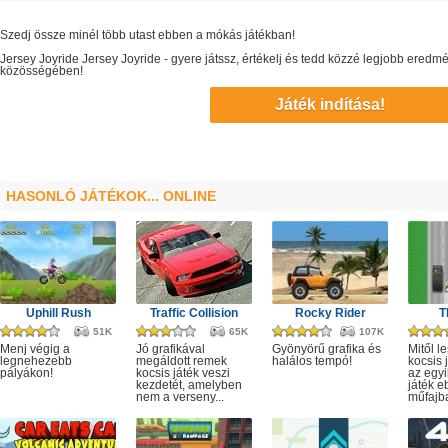
Szedj össze minél több utast ebben a mókás játékban!
Jersey Joyride
Jersey Joyride
- gyere játssz, értékelj és tedd közzé legjobb eredm
közösségében!
Játék indítása!
HASONLÓ JÁTÉKOK... ONLINE
Uphill Rush
Traffic Collision
Rocky Rider
T
51K
65K
107K
Menj végig a
Jó grafikával
Gyönyörű grafika és
Mitől l
legnehezebb
megáldott remek
halálos tempó!
kocsis 
pályákon!
kocsis játék veszi
az egyi
kezdetét, amelyben
játék e
nem a verseny...
műfajba