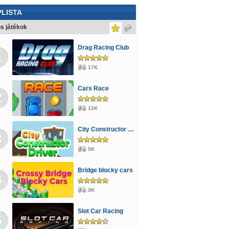
LISTA
s játékok
Drag Racing Club
1
17K
Cars Race
2
12K
City Constructor Driver 3D
3
5K
Bridge blocky cars
4
3K
Slot Car Racing
5