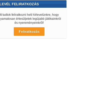
LEVÉL FELIRATKOZÁS
Itt tudtok feliratkozni heti hírlevelünkre, hogy
lyamatosan értesüljetek legújabb játékainkról
és nyereményeinkről!
Feliratkozás