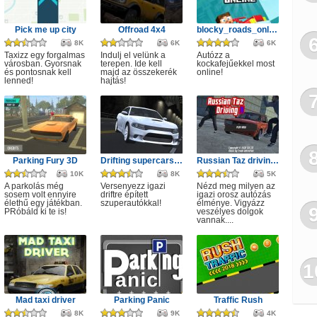
Pick me up city
Offroad 4x4
blocky_roads_online
8K
6K
6K
Taxizz egy forgalmas
Indulj el velünk a
Autózz a
városban. Gyorsnak
terepen. Ide kell
kockafejűekkel most
és pontosnak kell
majd az összekerék
online!
lenned!
hajtás!
Parking Fury 3D
Drifting supercars racing 3D
Russian Taz driving 2
10K
8K
5K
A parkolás még
Versenyezz igazi
Nézd meg milyen az
sosem volt ennyire
driftre épített
igazi orosz autózás
élethű egy játékban.
szuperautókkal!
élménye. Vigyázz
PRóbáld ki te is!
veszélyes dolgok
vannak....
1
Mad taxi driver
Parking Panic
Traffic Rush
8K
9K
4K