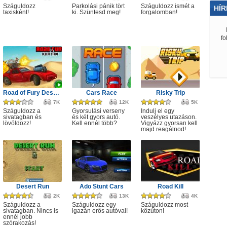
Száguldozz
Parkolási pánik tört
Száguldozz ismét a
HÍR
taxisként!
ki. Szüntesd meg!
forgalomban!
fo
Road of Fury Desert Strike
Cars Race
Risky Trip
7K
12K
5K
Száguldozz a
Gyorsulási verseny
Indulj el egy
sivatagban és
és két gyors autó.
veszélyes utazáson.
lövöldözz!
Kell ennél több?
Vigyázz gyorsan kell
majd reagálnod!
Desert Run
Ado Stunt Cars
Road Kill
2K
13K
4K
Száguldozz a
Száguldozz egy
Száguldozz most
sivatagban. Nincs is
igazán erős autóval!
közúton!
ennél jobb
szórakozás!