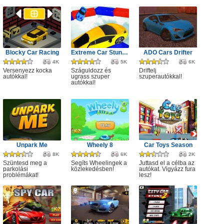
Blocky Car Racing
Extreme Car Stunts 3D
ADO Cars Drifter
4K
5K
6K
Versenyezz kocka
Száguldozz és
Driftelj
autókkal!
ugrass szuper
szuperautókkal!
autókkal!
Unpark Me
Wheely 8
Car Toys Season
8K
6K
2K
Szüntesd meg a
Segíts Wheelingek a
Juttasd el a célba az
parkolási
közlekedésben!
autókat. Vigyázz fura
problémákat!
lesz!