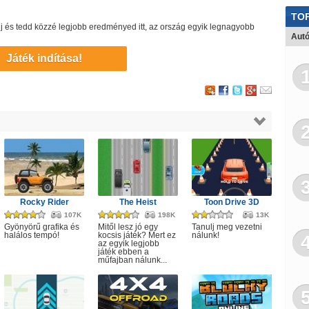
TOP
elj és tedd közzé legjobb eredményed itt, az ország egyik legnagyobb
Autó
Játék indítása!
Rocky Rider
The Heist
Toon Drive 3D
107K
198K
13K
Gyönyörű grafika és
Mitől lesz jó egy
Tanulj meg vezetni
halálos tempó!
kocsis játék? Mert ez
nálunk!
az egyik legjobb
játék ebben a
műfajban nálunk...