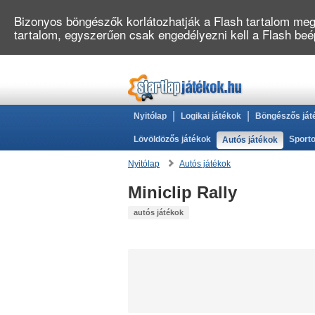
Bizonyos böngészők korlátozhatják a Flash tartalom megj
tartalom, egyszerűen csak engedélyezni kell a Flash be
|
|
Nyitólap
Logikai játékok
Böngészős ját
Lövöldözős játékok
Sporto
Autós játékok
Nyitólap
Autós játékok
Miniclip Rally
autós játékok