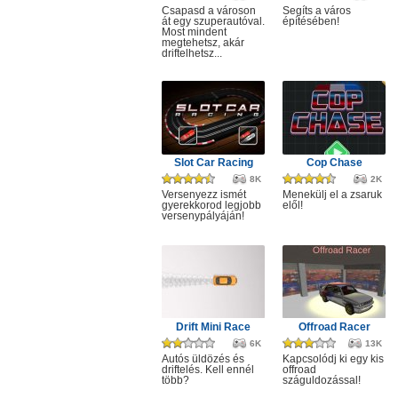
Csapasd a városon
Segíts a város
át egy szuperautóval.
építésében!
Most mindent
megtehetsz, akár
driftelhetsz...
Slot Car Racing
Cop Chase
8K
2K
Versenyezz ismét
Menekülj el a zsaruk
gyerekkorod legjobb
elől!
versenypályáján!
Drift Mini Race
Offroad Racer
6K
13K
Autós üldözés és
Kapcsolódj ki egy kis
driftelés. Kell ennél
offroad
több?
száguldozással!