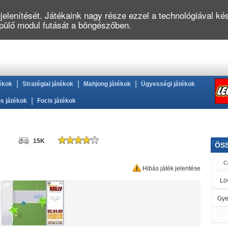
elenítését. Játékaink nagy része ezzel a technológiával kés
épülő modul futását a böngészőben.
|
|
|
ékok
Stratégiai játékok
Mahjong játékok
Ügyességi játékok
|
s játékok
Focis játékok
15K
ÖS
Hibás játék jelentése