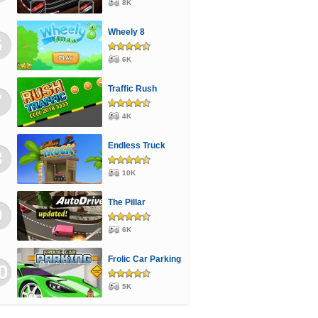
8K
Wheely 8
6
6K
Traffic Rush
7
4K
Endless Truck
8
10K
The Pillar
9
6K
Frolic Car Parking
0
5K