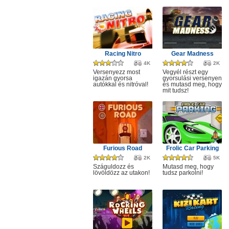
Racing Nitro
Gear Madness
4K
2K
Versenyezz most
Vegyél részt egy
igazán gyorsa
gyorsulási versenyen
autókkal és nitróval!
és mutasd meg, hogy
mit tudsz!
Furious Road
Frolic Car Parking
2K
5K
Száguldozz és
Mutasd meg, hogy
lövöldözz az utakon!
tudsz parkolni!