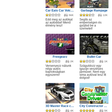
Car Eats Car Volcanic Adventure
Garbage Rampage
56K
12K
Edd meg az autókat
Segíts az
az autóddal! Menő
emberiségen és
élmény lesz!
gyűjtsd be a
szemetet!
Freegearz
Bullet Car
2K
1K
Versenyezz nálunk
Száguldozz egy
négy autós
igazán veszélyes
bajnokságban
járművel. Nem egy
egyszerre!
sima autóval lesz itt
dolgod!
3D Master Race city drift
City Constructor Driver 3D
4K
5K