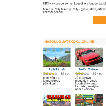
UFO-k vicces versenye! Legyél te a leggyorsabb!
Miniclip Rally
Miniclip Rally
- gyere játssz, érték
közösségében!
HASONLÓ JÁTÉKOK... ONLINE
Uphill Rush
Traffic Collision
51K
65K
Menj végig a
Jó grafikával
legnehezebb
megáldott remek
pályákon!
kocsis játék veszi
kezdetét, amelyben
nem a verseny...