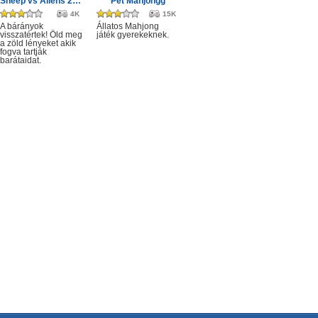
Sheep vs Aliens 2 Zero Gravity
Pet Mahjongg
4K
15K
A bárányok
Állatos Mahjong
visszatértek! Öld meg
játék gyerekeknek.
a zöld lényeket akik
fogva tartják
barátaidat.