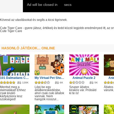
Kövesd az utasításokat és segíts a kicsi tigrisnek.
Cute Tiger Care
- gyere játssz, értékelj és tedd közzé legjobb eredményed itt, az
Cute Tiger Care
HASONLÓ JÁTÉKOK... ONLINE
101 Dalmatians Card Battles
My Virtual Pet Shop Cute Animals
Animal Puzzle 2
Ani
128K
6K
5K
Mentsd meg a
Lépj be egy
Szuper állatos
Állatos
dalmatákat! Ehhez
állatkereskedésbe,
kirakós vár. Próbáld
várunk.
csak kiváló
ahol csak cuki állatok
ki te is!
kártyázásra lesz
vannak. Nem
szükséged!
hangzik rosszul...