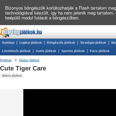
Bizonyos böngészők korlátozhatják a Flash tartalom megj
technológiával készült, így ha nem jelenik meg tartalom,
beépülő modul futását a böngészőben.
|
|
|
|
Nyitólap
Logikai játékok
Böngészős játékok
Stratégiai játékok
Ma
|
|
|
Lövöldözős játékok
Autós játékok
Sportos játékok
Focis játékok
Nyitólap
Állatos játékok
Cute Tiger Care
állatos játékok