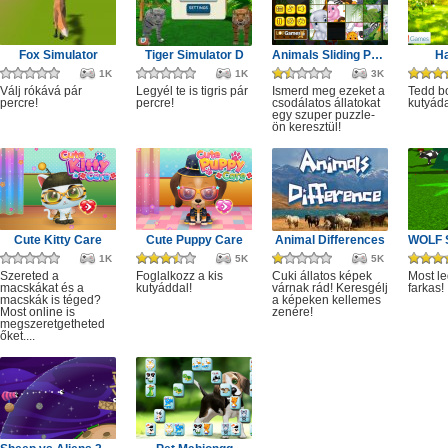
Fox Simulator
Tiger Simulator D
Animals Sliding Puzzle
H
1K
1K
3K
Válj rókává pár
Legyél te is tigris pár
Ismerd meg ezeket a
Tedd b
percre!
percre!
csodálatos állatokat
kutyáda
egy szuper puzzle-
ön keresztül!
Cute Kitty Care
Cute Puppy Care
Animal Differences
1K
5K
5K
Szereted a
Foglalkozz a kis
Cuki állatos képek
Most le
macskákat és a
kutyáddal!
várnak rád! Keresgélj
farkas!
macskák is téged?
a képeken kellemes
Most online is
zenére!
megszeretgetheted
őket....