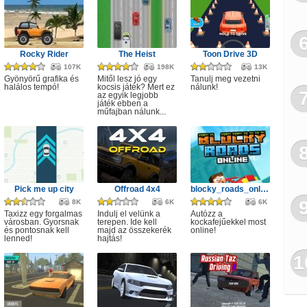
Rocky Rider
The Heist
Toon Drive 3D
107K
198K
13K
Gyönyörű grafika és
Mitől lesz jó egy
Tanulj meg vezetni
halálos tempó!
kocsis játék? Mert ez
nálunk!
az egyik legjobb
játék ebben a
műfajban nálunk...
Pick me up city
Offroad 4x4
blocky_roads_online
8K
6K
6K
Taxizz egy forgalmas
Indulj el velünk a
Autózz a
városban. Gyorsnak
terepen. Ide kell
kockafejűekkel most
és pontosnak kell
majd az összekerék
online!
lenned!
hajtás!
1