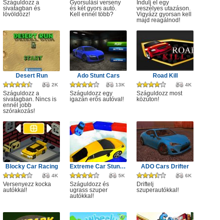
Száguldozz a
Gyorsulási verseny
Indulj el egy
sivatagban és
és két gyors autó.
veszélyes utazáson.
lövöldözz!
Kell ennél több?
Vigyázz gyorsan kell
majd reagálnod!
Desert Run
Ado Stunt Cars
Road Kill
2K
13K
4K
Száguldozz a
Száguldozz egy
Száguldozz most
sivatagban. Nincs is
igazán erős autóval!
közúton!
ennél jobb
szórakozás!
Blocky Car Racing
Extreme Car Stunts 3D
ADO Cars Drifter
4K
5K
6K
Versenyezz kocka
Száguldozz és
Driftelj
autókkal!
ugrass szuper
szuperautókkal!
autókkal!