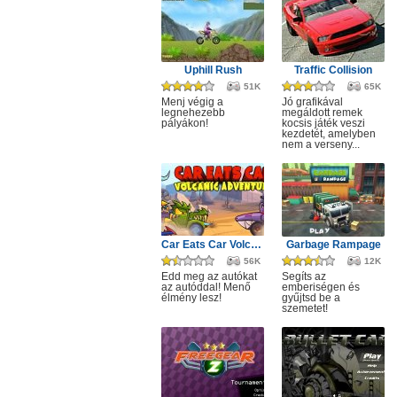
Uphill Rush
Traffic Collision
51K
65K
Menj végig a
Jó grafikával
legnehezebb
megáldott remek
pályákon!
kocsis játék veszi
kezdetét, amelyben
nem a verseny...
Car Eats Car Volcanic Adventure
Garbage Rampage
56K
12K
Edd meg az autókat
Segíts az
az autóddal! Menő
emberiségen és
élmény lesz!
gyűjtsd be a
szemetet!