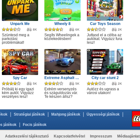
Unpark Me
Wheely 8
Car Toys Season
8K
6K
2K
Szüntesd meg a
Segíts Wheelingek a
Juttasd el a célba az
parkolási
közlekedésben!
autókat. Vigyázz fura
problémákat!
lesz!
Spy Car
Extreme Asphalt Car Racing
City car stunt 2
5K
5K
2K
Próbálj ki egy igazi
Extrém versenyzés
Autózz és ugrass a
kém autót. Vigyázz
és száguldozás vár.
városi utakon!
veszélyes lesz!
Te készen állsz?
|
|
|
|
ékok
Stratégiai játékok
Mahjong játékok
Ügyességi játékok
|
s játékok
Focis játékok
Adatkezelési tájékoztató
Kapcsolatfelvétel
Impresszum
Médiaajánlat