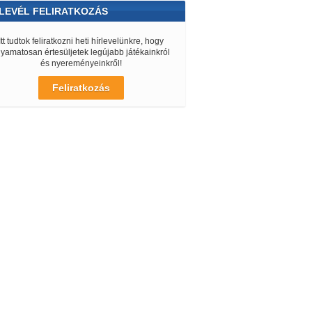
LEVÉL FELIRATKOZÁS
Itt tudtok feliratkozni heti hírlevelünkre, hogy
lyamatosan értesüljetek legújabb játékainkról
és nyereményeinkről!
Feliratkozás