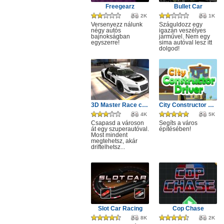
Freegearz
Bullet Car
2K
1K
Versenyezz nálunk
Száguldozz egy
négy autós
igazán veszélyes
bajnokságban
járművel. Nem egy
egyszerre!
sima autóval lesz itt
dolgod!
3D Master Race city drift
City Constructor Driver 3D
4K
5K
Csapasd a városon
Segíts a város
át egy szuperautóval.
építésében!
Most mindent
megtehetsz, akár
driftelhetsz...
Slot Car Racing
Cop Chase
8K
2K