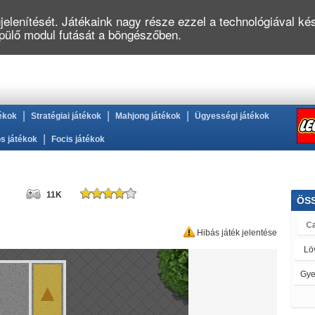
elenítését. Játékaink nagy része ezzel a technológiával kés
épülő modul futását a böngészőben.
|
|
|
ékok
Stratégiai játékok
Mahjong játékok
Ügyességi játékok
|
s játékok
Focis játékok
11K
ÖS
Hibás játék jelentése