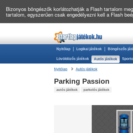
Bizonyos böngészők korlátozhatják a Flash tartalom megj
tartalom, egyszerűen csak engedélyezni kell a Flash be
|
|
Nyitólap
Logikai játékok
Böngészős ját
Lövöldözős játékok
Sporto
Autós játékok
Nyitólap
Autós játékok
Parking Passion
autós játékok
parkolós játékok