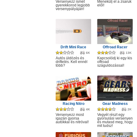
Versenyezz ismét
Menekülj el a zsaruk
gyerekkorod legjobb
elől!
versenypályáján!
Drift Mini Race
Offroad Racer
6K
13K
Autós üldözés és
Kapcsolódj ki egy kis
driftelés. Kell ennél
offroad
több?
száguldozással!
Racing Nitro
Gear Madness
4K
2K
Versenyezz most
Vegyél részt egy
igazán gyorsa
gyorsulási versenyen
autókkal és nitróval!
és mutasd meg, hogy
mit tudsz!