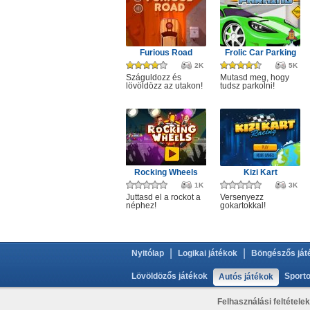
Furious Road
Frolic Car Parking
2K
5K
Száguldozz és
Mutasd meg, hogy
lövöldözz az utakon!
tudsz parkolni!
Rocking Wheels
Kizi Kart
1K
3K
Juttasd el a rockot a
Versenyezz
néphez!
gokartokkal!
|
|
Nyitólap
Logikai játékok
Böngészős ját
Lövöldözős játékok
Sporto
Autós játékok
Felhasználási feltételek