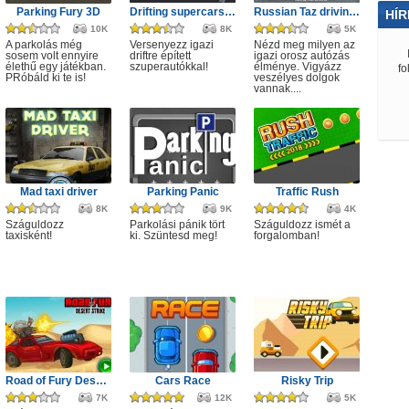
Parking Fury 3D
Drifting supercars racing 3D
Russian Taz driving 2
HÍR
10K
8K
5K
A parkolás még
Versenyezz igazi
Nézd meg milyen az
sosem volt ennyire
driftre épített
igazi orosz autózás
élethű egy játékban.
szuperautókkal!
élménye. Vigyázz
fo
PRóbáld ki te is!
veszélyes dolgok
vannak....
Mad taxi driver
Parking Panic
Traffic Rush
8K
9K
4K
Száguldozz
Parkolási pánik tört
Száguldozz ismét a
taxisként!
ki. Szüntesd meg!
forgalomban!
Road of Fury Desert Strike
Cars Race
Risky Trip
7K
12K
5K