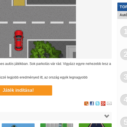
TOP
Autó
es autós játékban. Sok parkolás vár rád. Vigyázz egyre nehezebb lesz a
 közzé legjobb eredményed itt, az ország egyik legnagyobb
Játék indítása!