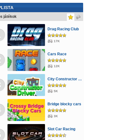
LISTA
s játékok
Drag Racing Club
1
17K
Cars Race
2
12K
City Constructor Driver 3D
3
5K
Bridge blocky cars
4
3K
Slot Car Racing
5