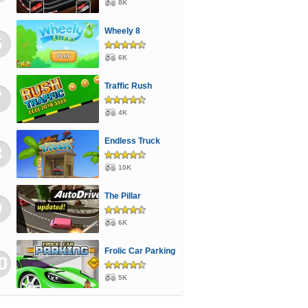
8K
Wheely 8
6
6K
Traffic Rush
7
4K
Endless Truck
8
10K
The Pillar
9
6K
Frolic Car Parking
0
5K