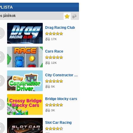
LISTA
s játékok
Drag Racing Club
1
17K
Cars Race
2
12K
City Constructor Driver 3D
3
5K
Bridge blocky cars
4
3K
Slot Car Racing
5