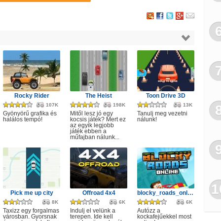
Rocky Rider
The Heist
Toon Drive 3D
107K
198K
13K
Gyönyörű grafika és
Mitől lesz jó egy
Tanulj meg vezetni
halálos tempó!
kocsis játék? Mert ez
nálunk!
az egyik legjobb
játék ebben a
műfajban nálunk...
1
Pick me up city
Offroad 4x4
blocky_roads_online
8K
6K
6K
Taxizz egy forgalmas
Indulj el velünk a
Autózz a
városban. Gyorsnak
terepen. Ide kell
kockafejűekkel most