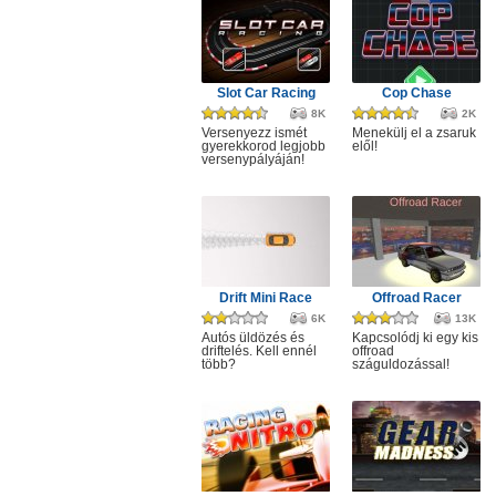
Slot Car Racing
Cop Chase
8K
2K
Versenyezz ismét
Menekülj el a zsaruk
gyerekkorod legjobb
elől!
versenypályáján!
Drift Mini Race
Offroad Racer
6K
13K
Autós üldözés és
Kapcsolódj ki egy kis
driftelés. Kell ennél
offroad
több?
száguldozással!