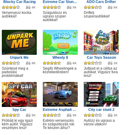
Blocky Car Racing
Extreme Car Stunts 3D
ADO Cars Drifter
4K
5K
6K
Versenyezz kocka
Száguldozz és
Driftelj
autókkal!
ugrass szuper
szuperautókkal!
autókkal!
Unpark Me
Wheely 8
Car Toys Season
8K
6K
2K
Szüntesd meg a
Segíts Wheelingek a
Juttasd el a célba az
parkolási
közlekedésben!
autókat. Vigyázz fura
problémákat!
lesz!
Spy Car
Extreme Asphalt Car Racing
City car stunt 2
5K
5K
2K
Próbálj ki egy igazi
Extrém versenyzés
Autózz és ugrass a
kém autót. Vigyázz
és száguldozás vár.
városi utakon!
veszélyes lesz!
Te készen állsz?