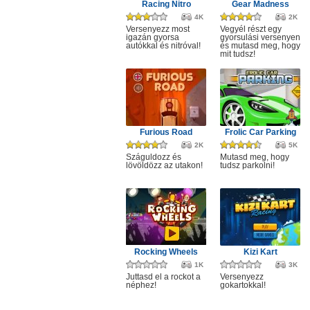
Racing Nitro
Gear Madness
4K
2K
Versenyezz most
Vegyél részt egy
igazán gyorsa
gyorsulási versenyen
autókkal és nitróval!
és mutasd meg, hogy
mit tudsz!
Furious Road
Frolic Car Parking
2K
5K
Száguldozz és
Mutasd meg, hogy
lövöldözz az utakon!
tudsz parkolni!
Rocking Wheels
Kizi Kart
1K
3K
Juttasd el a rockot a
Versenyezz
néphez!
gokartokkal!