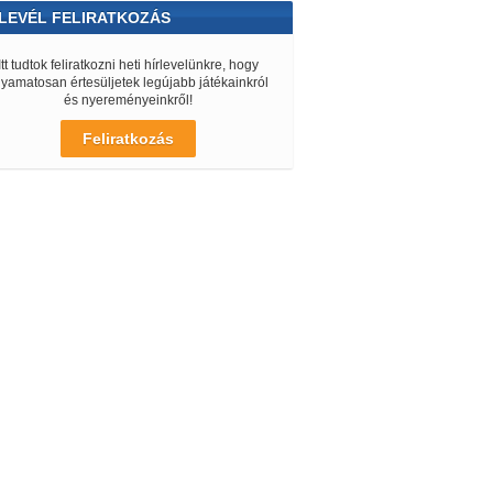
LEVÉL FELIRATKOZÁS
Itt tudtok feliratkozni heti hírlevelünkre, hogy
lyamatosan értesüljetek legújabb játékainkról
és nyereményeinkről!
Feliratkozás