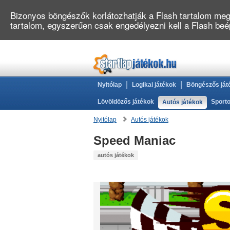
Bizonyos böngészők korlátozhatják a Flash tartalom megj
tartalom, egyszerűen csak engedélyezni kell a Flash be
|
|
Nyitólap
Logikai játékok
Böngészős ját
Lövöldözős játékok
Sporto
Autós játékok
Nyitólap
Autós játékok
Speed Maniac
autós játékok