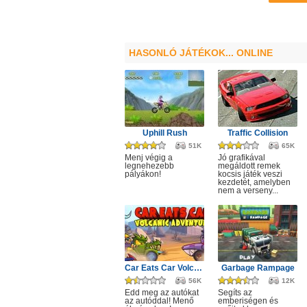
HASONLÓ JÁTÉKOK... ONLINE
Uphill Rush
Traffic Collision
51K
65K
Menj végig a
Jó grafikával
legnehezebb
megáldott remek
pályákon!
kocsis játék veszi
kezdetét, amelyben
nem a verseny...
Car Eats Car Volcanic Adventure
Garbage Rampage
56K
12K
Edd meg az autókat
Segíts az
az autóddal! Menő
emberiségen és