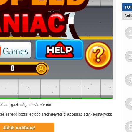
TOP
Autó
ékban. Igazi száguldozás vár rád!
tékelj és tedd közzé legjobb eredményed itt, az ország egyik legnagyobb
Játék indítása!