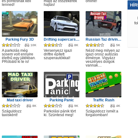
és pontosnak kell
majd az összekerék
online!
lenned!
hajtás!
HÍR
fo
Parking Fury 3D
Drifting supercars racing 3D
Russian Taz driving 2
10K
8K
5K
A parkolás még
Versenyezz igazi
Nézd meg milyen az
sosem volt ennyire
driftre épített
igazi orosz autózás
élethű egy játékban.
szuperautókkal!
élménye. Vigyázz
PRóbáld ki te is!
veszélyes dolgok
vannak....
Mad taxi driver
Parking Panic
Traffic Rush
8K
9K
4K
Száguldozz
Parkolási pánik tört
Száguldozz ismét a
taxisként!
ki. Szüntesd meg!
forgalomban!