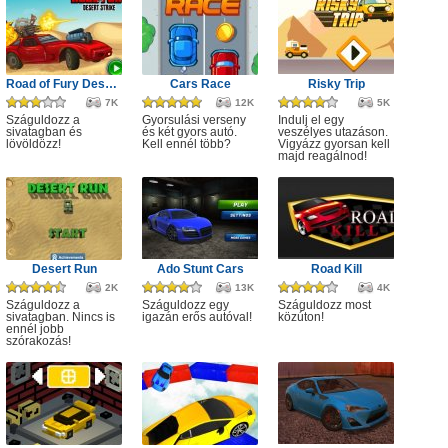
Road of Fury Desert Strike
Cars Race
Risky Trip
7K
12K
5K
Száguldozz a
Gyorsulási verseny
Indulj el egy
sivatagban és
és két gyors autó.
veszélyes utazáson.
lövöldözz!
Kell ennél több?
Vigyázz gyorsan kell
majd reagálnod!
Desert Run
Ado Stunt Cars
Road Kill
2K
13K
4K
Száguldozz a
Száguldozz egy
Száguldozz most
sivatagban. Nincs is
igazán erős autóval!
közúton!
ennél jobb
szórakozás!