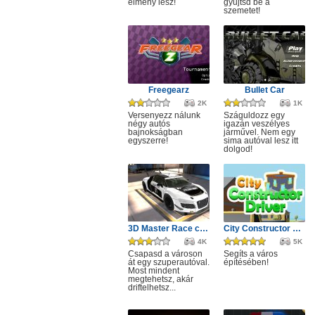
élmény lesz!
gyűjtsd be a
szemetet!
Freegearz
Bullet Car
2K
1K
Versenyezz nálunk
Száguldozz egy
négy autós
igazán veszélyes
bajnokságban
járművel. Nem egy
egyszerre!
sima autóval lesz itt
dolgod!
3D Master Race city drift
City Constructor Driver 3D
4K
5K
Csapasd a városon
Segíts a város
át egy szuperautóval.
építésében!
Most mindent
megtehetsz, akár
driftelhetsz...