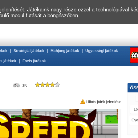
elenítését. Játékaink nagy része ezzel a technológiával kés
épülő modul futását a böngészőben.
|
|
|
ékok
Stratégiai játékok
Mahjong játékok
Ügyességi játékok
|
s játékok
Focis játékok
3K
ÖS
Hibás játék jelentése