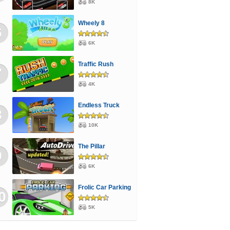
8K
Wheely 8
6
6K
Traffic Rush
7
4K
Endless Truck
8
10K
The Pillar
9
6K
Frolic Car Parking
0
5K