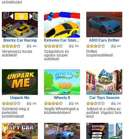
szórakozás!
Blocky Car Racing
Extreme Car Stunts 3D
ADO Cars Drifter
4K
5K
6K
Versenyezz kocka
Száguldozz és
Driftelj
autókkal!
ugrass szuper
szuperautókkal!
autókkal!
Unpark Me
Wheely 8
Car Toys Season
8K
6K
2K
Szüntesd meg a
Segíts Wheelingek a
Juttasd el a célba az
parkolási
közlekedésben!
autókat. Vigyázz fura
problémákat!
lesz!