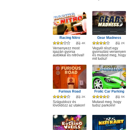
Racing Nitro
Gear Madness
4K
2K
Versenyezz most
Vegyél részt egy
igazán gyorsa
gyorsulási versenyen
autókkal és nitróval!
és mutasd meg, hogy
mit tudsz!
Furious Road
Frolic Car Parking
2K
5K
Száguldozz és
Mutasd meg, hogy
lövöldözz az utakon!
tudsz parkolni!