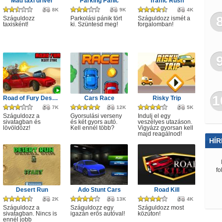
Mad taxi driver
Parking Panic
Traffic Rush
8K
9K
4K
Száguldozz
Parkolási pánik tört
Száguldozz ismét a
taxisként!
ki. Szüntesd meg!
forgalomban!
1
Road of Fury Desert Strike
Cars Race
Risky Trip
7K
12K
5K
Száguldozz a
Gyorsulási verseny
Indulj el egy
sivatagban és
és két gyors autó.
veszélyes utazáson.
lövöldözz!
Kell ennél több?
Vigyázz gyorsan kell
majd reagálnod!
HÍR
fo
Desert Run
Ado Stunt Cars
Road Kill
2K
13K
4K
Száguldozz a
Száguldozz egy
Száguldozz most
sivatagban. Nincs is
igazán erős autóval!
közúton!
ennél jobb