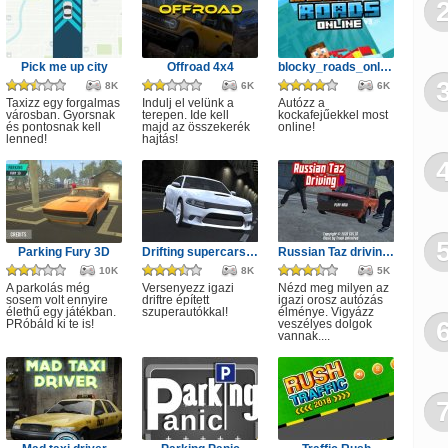
Pick me up city
Offroad 4x4
blocky_roads_online
8K
6K
6K
Taxizz egy forgalmas
Indulj el velünk a
Autózz a
városban. Gyorsnak
terepen. Ide kell
kockafejűekkel most
és pontosnak kell
majd az összekerék
online!
lenned!
hajtás!
Parking Fury 3D
Drifting supercars racing 3D
Russian Taz driving 2
10K
8K
5K
A parkolás még
Versenyezz igazi
Nézd meg milyen az
sosem volt ennyire
driftre épített
igazi orosz autózás
élethű egy játékban.
szuperautókkal!
élménye. Vigyázz
PRóbáld ki te is!
veszélyes dolgok
vannak....