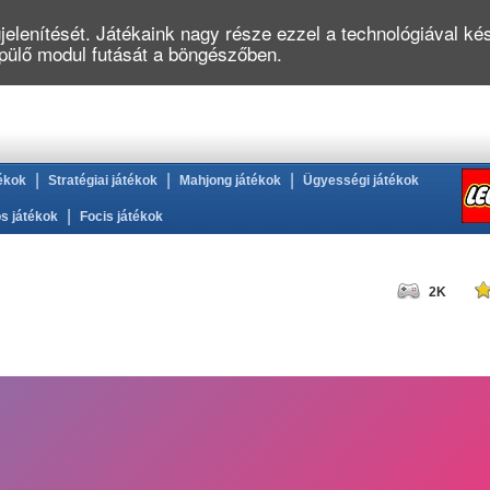
elenítését. Játékaink nagy része ezzel a technológiával kés
épülő modul futását a böngészőben.
|
|
|
ékok
Stratégiai játékok
Mahjong játékok
Ügyességi játékok
|
s játékok
Focis játékok
2K