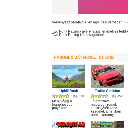
Versenyezz barátaid ellen egy igazi városban. V
Two Punk Racing
- gyere játssz, értékelj és te
Two Punk Racing
közösségében!
HASONLÓ JÁTÉKOK... ONLINE
Uphill Rush
Traffic Collision
51K
65K
Menj végig a
Jó grafikával
legnehezebb
megáldott remek
pályákon!
kocsis játék veszi
kezdetét, amelyben
nem a verseny...