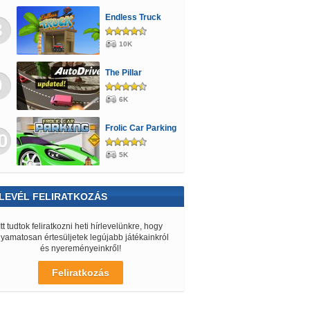
Endless Truck
8
10K
The Pillar
9
6K
Frolic Car Parking
0
5K
LEVÉL FELIRATKOZÁS
Itt tudtok feliratkozni heti hírlevelünkre, hogy
lyamatosan értesüljetek legújabb játékainkról
és nyereményeinkről!
Feliratkozás