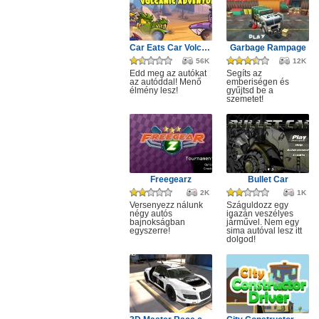
Car Eats Car Volcanic Adventure
Garbage Rampage
56K
12K
Edd meg az autókat
Segíts az
az autóddal! Menő
emberiségen és
élmény lesz!
gyűjtsd be a
szemetet!
Freegearz
Bullet Car
2K
1K
Versenyezz nálunk
Száguldozz egy
négy autós
igazán veszélyes
bajnokságban
járművel. Nem egy
egyszerre!
sima autóval lesz itt
dolgod!