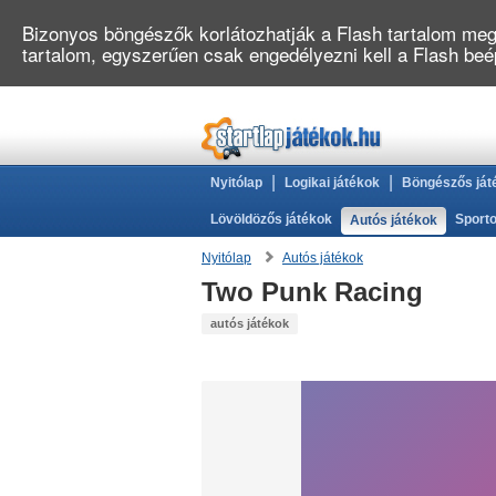
Bizonyos böngészők korlátozhatják a Flash tartalom megj
tartalom, egyszerűen csak engedélyezni kell a Flash be
|
|
Nyitólap
Logikai játékok
Böngészős ját
Lövöldözős játékok
Sporto
Autós játékok
Nyitólap
Autós játékok
Two Punk Racing
autós játékok