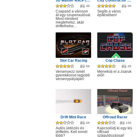
3D Master Race city drift
City Constructor Driver 3D
4K
5K
Csapasd a városon
Segíts a város
át egy szuperautóval.
építésében!
Most mindent
megtehetsz, akár
driftelhetsz...
Slot Car Racing
Cop Chase
8K
2K
Versenyezz ismét
Menekülj el a zsaruk
gyerekkorod legjobb
elől!
versenypályáján!
Drift Mini Race
Offroad Racer
6K
13K
Autós üldözés és
Kapcsolódj ki egy kis
driftelés. Kell ennél
offroad
több?
száguldozással!