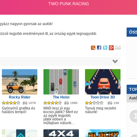
igyázz nagyon gyorsak az autók!
ÖS
dd közzé legjobb eredményed itt, az ország egyik legnagyobb
Álla
Álla
Spo
Tá
Au
TOP
Rocky Rider
The Heist
Toon Drive 3D
Autó
107K
198K
13K
Gyönyörű grafika és
Mitől lesz jó egy
Tanulj meg vezetni
halálos tempó!
kocsis játék? Mert ez
nálunk!
az egyik legjobb
játék ebben a
műfajban nálunk...