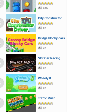
2
12K
City Constructor Driver 3D
3
5K
Bridge blocky cars
4
3K
Slot Car Racing
5
8K
Wheely 8
6
6K
Traffic Rush
7
4K