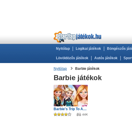
|
|
Nyitólap
Logikai játékok
Böngészős ját
|
|
Lövöldözős játékok
Autós játékok
Spor
Nyitólap
Barbie játékok
Barbie játékok
Barbie's Trip To Arendelle
44K