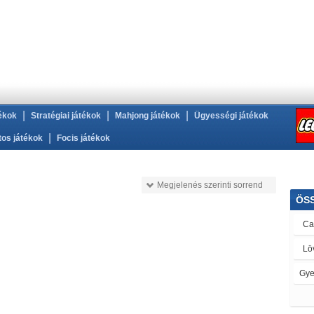
|
|
|
ékok
Stratégiai játékok
Mahjong játékok
Ügyességi játékok
|
tos játékok
Focis játékok
Megjelenés szerinti sorrend
ÖS
L
Gye
Let