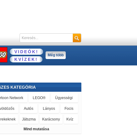
VIDEÓK!
Még több
KVÍZEK!
SZES KATEGÓRIA
Ügyességi
LEGO®
Cartoon Network
Lányos
Focis
Autós
övöldözős
rekeknek
Játszma
Karácsony
Kvíz
Mind mutatása
öltős
Logikai
Olimpiai
Sportos