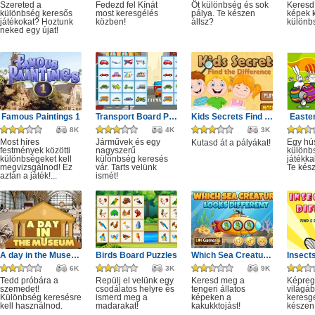
Szereted a
Fedezd fel Kínát
Öt különbség és sok
Keresd
különbség keresős
most keresgélés
pálya. Te készen
képek k
játékokat? Hoztunk
közben!
állsz?
különb
neked egy újat!
Famous Paintings 1
Transport Board Puzzles
Kids Secrets Find the Difference
Easter
8K
4K
3K
Most híres
Járművek és egy
Egy hú
Kutasd át a pályákat!
festmények közötti
nagyszerű
különb
különbségeket kell
különbség keresés
játékka
megvizsgálnod! Ez
vár. Tarts velünk
Te kész
aztán a játék!...
ismét!
A day in the Museum
Birds Board Puzzles
Which Sea Creature Looks Different
6K
3K
9K
Tedd próbára a
Repülj el velünk egy
Keresd meg a
Képreg
szemedet!
csodálatos helyre és
tengeri állatos
világáb
Különbség keresésre
ismerd meg a
képeken a
keresg
kell használnod.
madarakat!
kakukktojást!
készen 