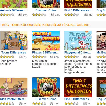
Animals Differences
Discover China
Find 5 Differences Halloween
10K
14K
4K
MÉG TÖBB KÜLÖNBSÉG KERESŐ JÁTÉKOK... ONLINE
Toons Differences
Pirates 5 Differences
Playground Differences
7K
27K
5K
Tedd próbára
Most van mit
Játssz a játszótéren
Az egy
szemed!
keresned a kalózok
online! Keresd meg a
legisme
között!
különbségeket a
most e
lehető
kereső 
leggyorsabban!
főszerep
Kids Photo Differences
Discover China
Find 5 Differences Halloween
4K
14K
4K