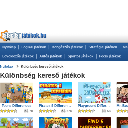
|
|
|
|
Nyitólap
Logikai játékok
Böngészős játékok
Stratégiai játékok
Ma
|
|
|
Lövöldözős játékok
Autós játékok
Sportos játékok
Focis játékok
Nyitólap
Különbség kereső játékok
Különbség kereső játékok
Toons Differences
Pirates 5 Differences
Playground Differences
7K
27K
5K