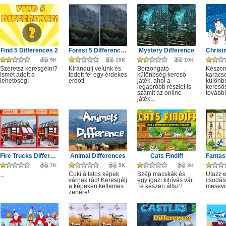
Find 5 Differences 2
Forest 5 Differences
Mystery Difference
9K
10K
10K
Szeretsz keresgélni?
Kirándulj velünk és
Borzongató
Készen
Ismét adott a
fedett fel egy érdekes
különbség kereső
karács
lehetőség!
erdőt!
játék, ahol a
különb
legapróbb részlet is
keresős
számít az online
tovább!
játék...
Fire Trucks Differences
Animal Differences
Cats Findiff
7K
5K
3K
Cuki állatos képek
Szép macskák és
Utazz e
...
várnak rád! Keresgélj
egy igazi kihívás vár.
csodál
a képeken kellemes
Te készen állsz?
mesevi
zenére!