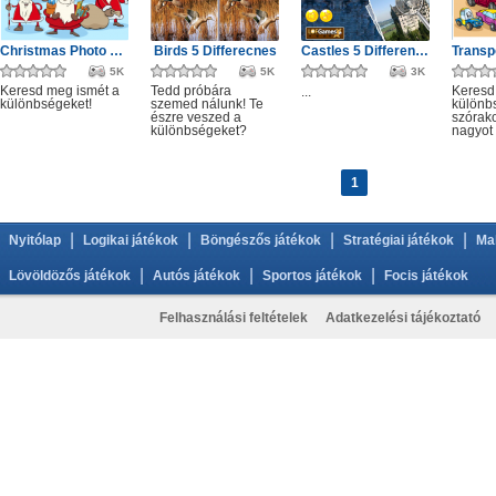
Christmas Photo Differences 2
Birds 5 Differecnes
Castles 5 Differences
5K
5K
3K
Keresd meg ismét a
Tedd próbára
Keresd
...
különbségeket!
szemed nálunk! Te
különb
észre veszed a
szórak
különbségeket?
nagyot 
1
|
|
|
|
Nyitólap
Logikai játékok
Böngészős játékok
Stratégiai játékok
Ma
|
|
|
Lövöldözős játékok
Autós játékok
Sportos játékok
Focis játékok
Felhasználási feltételek
Adatkezelési tájékoztató