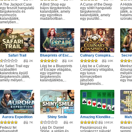
A The Jackpot Case
A Bird Shop egy
A Curse of the Deep
A Hidd
egy feszült hangulatú
bájos tárgykeresős
egy sötét hangulatú
izgalm
tárgykeresős és
kalandjáték, amely
tárgykeresős
játék, 
nyomozós
egy egzotikus
kalandjáték, amely
hatalm
kalandjáték,
madárboltban...
egy pusztító...
szórako
amelyben...
Safari Trail
Blueprints of Escape
Culinary Conspiracy
Secret
2K
11K
10K
Az Safari Trail egy
Lépj be a Blueprints
Lépj be a Culinary
Merész
szabadtéri
of Escape világába,
Conspiracy világába,
dzsung
kalandokra épülő
egy izgalmas
egy luxus
mélyére
tárgykeresős játék,
tárgykeresős
környezetben
Zangar
amely mélyen...
kalandjátékba,...
játszódó
egy mag
tárgykeresős...
Aurora Expedition
Shiny Smile
Amazing Klondike Solitaire
Mahj
7K
4K
1081K
Fedezz fel
Lépj Dr. Daniel
Pasziánszozz és
Klassz
elhagyatott
Shine, a vidám és
szórakozzz nálunk!
semmi