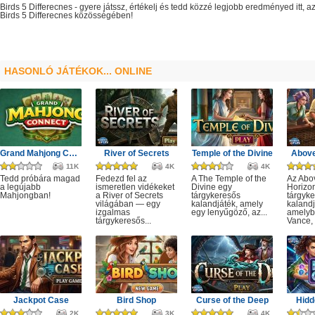
Birds 5 Differecnes
- gyere játssz, értékelj és tedd közzé legjobb eredményed itt, 
Birds 5 Differecnes
közösségében!
HASONLÓ JÁTÉKOK... ONLINE
Grand Mahjong Connect
River of Secrets
Temple of the Divine
Above
11K
4K
4K
Tedd próbára magad
Fedezd fel az
A The Temple of the
Az Abo
a legújabb
ismeretlen vidékeket
Divine egy
Horizo
Mahjongban!
a River of Secrets
tárgykeresős
tárgyk
világában — egy
kalandjáték, amely
kalandj
izgalmas
egy lenyűgöző, az...
amelyb
tárgykeresős...
Vance, 
Jackpot Case
Bird Shop
Curse of the Deep
Hidd
2K
3K
4K