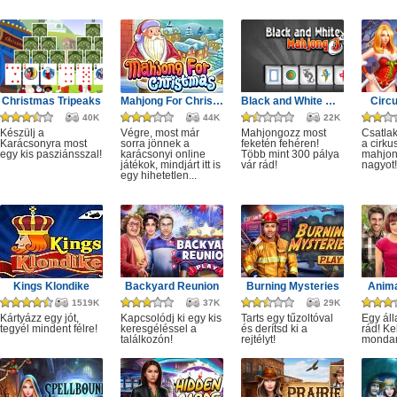
Christmas Tripeaks
Mahjong For Christmas
Black and White Mahjong 3
Circ
40K
44K
22K
Készülj a
Végre, most már
Mahjongozz most
Csatla
Karácsonyra most
sorra jönnek a
feketén fehéren!
a cirku
egy kis pasziánsszal!
karácsonyi online
Több mint 300 pálya
mahjon
játékok, mindjárt itt is
vár rád!
nagyot!
egy hihetetlen...
Kings Klondike
Backyard Reunion
Burning Mysteries
Anima
1519K
37K
29K
Kártyázz egy jót,
Kapcsolódj ki egy kis
Tarts egy tűzoltóval
Egy áll
tegyél mindent félre!
keresgéléssel a
és derítsd ki a
rád! Ke
találkozón!
rejtélyt!
monda