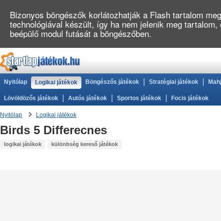
Bizonyos böngészők korlátozhatják a Flash tartalom megj
technológiával készült, így ha nem jelenik meg tartalom,
beépülő modul futását a böngészőben.
|
|
Nyitólap
Böngészős játékok
Stratégiai játékok
Mahj
Logikai játékok
|
|
|
Lövöldözős játékok
Autós játékok
Sportos játékok
Focis játékok
Nyitólap
Logikai játékok
Birds 5 Differecnes
logikai játékok
különbség kereső játékok