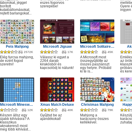
táborokat, jéggel
eszes fogorvos
melléb
borított
szerepébe!
Gyere é
kutatóállomásokat,
ingyen e
rejtett barlangokat...
Pets Mahjong
Microsoft Jigsaw
Microsoft Solitaire Collection
Ak
2572K
17K
45K
Elég furcsa mahjong,
Válassz ki egyet a
A Microsoft most
Emléks
de ezért fogod
2264 darab
összegyűjtötte az
az örök
szeretni!
kirakósból és
összes pasziánszt
klassz
kapcsolódj ki nálunk!
egy helyre. Próbáld
próbár
ki te is...
és kere
Microsoft Minesweeper
Xmas Match Deluxe
Christmas Mahjong
Happ
12K
40K
79K
Készen állsz egy
Gyűjtsd be az
Mahjong a
Készülj
újabb kihívásra? A
ajándékokat!
karácsony összes
karácso
klasszikus
kellékével.
zuhata
aknakereső most
még több kihívást...