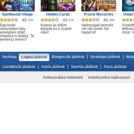
Spellbound Village
Hidden Cards
Prairie Mysteries
Under
23K
21K
18K
Egy furán
Kutass az eltűnt
Vadnyugati keresés
Vízalatt
varázslatos falu
kártyák és a csalók
vár rád ismét. Ne
felfede
amelyben sötét
után!
hagyd ki!
most. V
mágiára is találsz. Te
bemersz menni?
|
|
Nyitólap
Böngészős játékok
Stratégiai játékok
Mahj
Logikai játékok
|
|
|
Lövöldözős játékok
Autós játékok
Sportos játékok
Focis játékok
Felhasználási feltételek
Adatkezelési tájékoztató